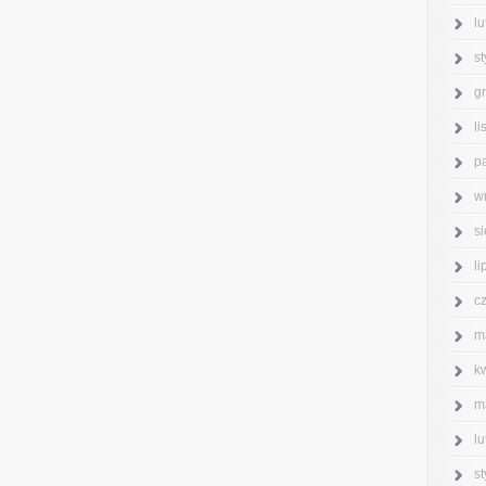
l
s
g
l
p
w
s
l
c
m
k
m
l
s