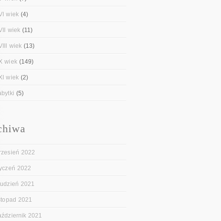
VI wiek
(4)
VII wiek
(11)
III wiek
(13)
X wiek
(149)
XI wiek
(2)
abytki
(5)
chiwa
rzesień 2022
tyczeń 2022
rudzień 2021
istopad 2021
aździernik 2021