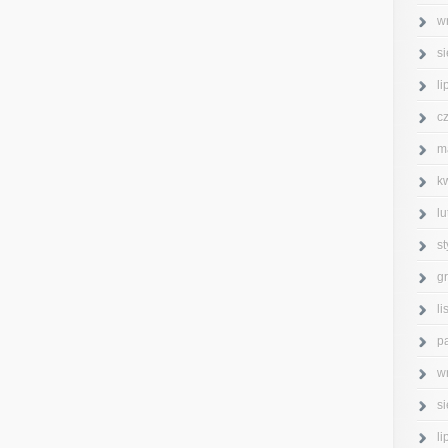
w
s
l
c
m
k
l
s
g
l
p
w
s
l