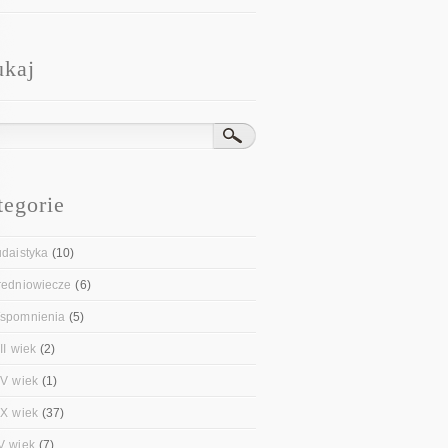
ukaj
tegorie
udaistyka
(10)
redniowiecze
(6)
spomnienia
(5)
II wiek
(2)
IV wiek
(1)
IX wiek
(37)
V wiek
(7)