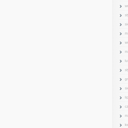
w
s
s
m
w
m
l
s
g
s
l
c
m
k