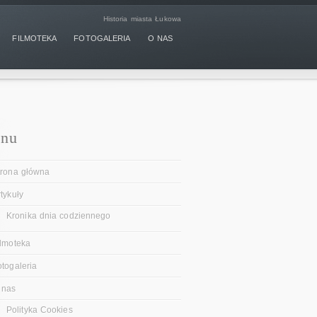
Historia miasta Łukowa
FILMOTEKA
FOTOGALERIA
O NAS
nu
trona główna
tykuły
Kronika dnia codziennego
ilmoteka
otogaleria
 nas
Polityka Cookies