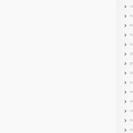
c
m
k
m
l
s
g
l
p
w
s
c
m
m