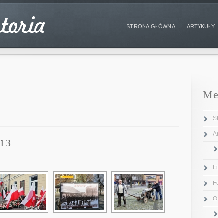
STRONA GŁÓWNA
ARTYKUŁY
Me
S
Ar
013
F
F
O