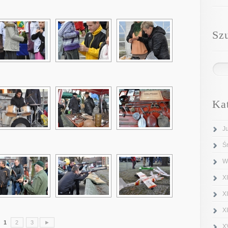
Sz
Ka
J
Ś
W
XI
X
X
1
2
3
►
X