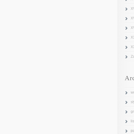
X
X
XV
X
X
Z
Ar
w
s
g
l
p