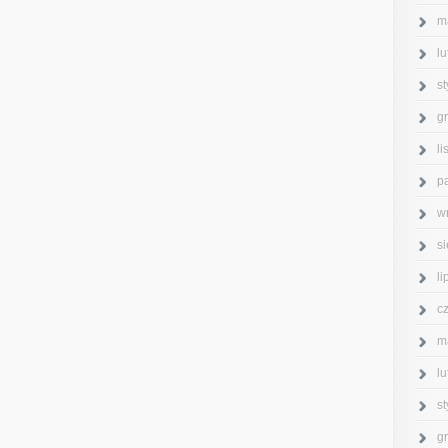
m
l
s
g
l
p
w
s
l
c
m
l
s
g