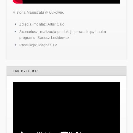
Historia Magistratu w Łukowie.
Zdjęcia, montaż: Artur Gajo
Scenariusz, realizacja produkcji, prowadzący i autor
programu: Bartosz Leśkiewicz
Produkcja: Magnes TV
TAK BYŁO #13