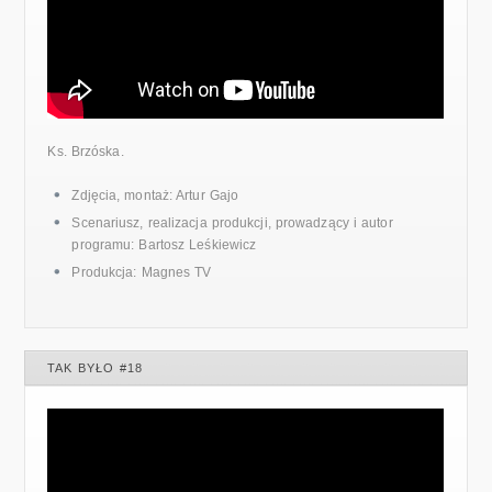
Ks. Brzóska.
Zdjęcia, montaż: Artur Gajo
Scenariusz, realizacja produkcji, prowadzący i autor
programu: Bartosz Leśkiewicz
Produkcja: Magnes TV
TAK BYŁO #18