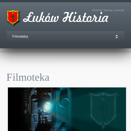
Historia miasta Łukowa
Filmoteka
Strona główna
/
Filmoteka
Filmoteka