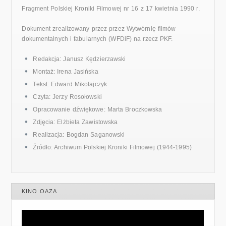
Fragment Polskiej Kroniki Filmowej nr 16 z 17 kwietnia 1990 r.
Dokument zrealizowany przez przez Wytwórnię filmów
dokumentalnych i fabularnych (WFDiF) na rzecz PKF.
Redakcja: Janusz Kędzierzawski
Montaż: Irena Jasińska
Tekst: Edward Mikołajczyk
Czyta: Jerzy Rosołowski
Opracowanie dźwiękowe: Marta Broczkowska
Zdjęcia: Elżbieta Zawistowska
Realizacja: Bogdan Saganowski
Źródło: Archiwum Polskiej Kroniki Filmowej (1944-1995)
KINO OAZA