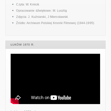
Czyta: W. Kmicik
Opracowanie dźwiękowe: M. Lusztig
Zdjęcia: J. Kuźniarski, J Mierosławski
Źródło: Archiwum Polskiej Kroniki Filmowej (1944-1995)
ŁUKÓW 1970 R.