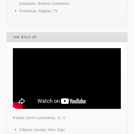
programu: Bartosz Leśkiewicz
Produkcja: Magnes TV
TAK BYŁO #7
Religie Ziemi Łukowskiej. cz. 3.
Zdjęcia, montaż: Artur Gajo