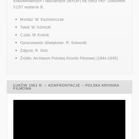
dokumentalnych i fabularnych (WFDiF) na rzecz PKF. Dokument
51/57 wydanie B.
Montaż: W. Kazimierczak
Tekst: W. Górnicki
Czyta: W. Kmicik
Opracowanie dźwiękowe: R. Sulewski
Zdjęcia: R. Golc
Źródło: Archiwum Polskiej Kroniki Filmowej (1944-1995)
ŁUKÓW 1961 R. – KONFRONTACJE – POLSKA KRONIKA
FILMOWA