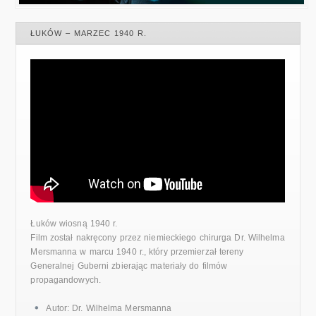
ŁUKÓW – MARZEC 1940 R.
Łuków wiosną 1940 r.
Film został nakręcony przez niemieckiego chirurga Dr. Wilhelma
Mersmanna w marcu 1940 r., który przemierzał tereny
Generalnej Guberni zbierając materiały do filmów
propagandowych.
Autor: Dr. Wilhelma Mersmanna