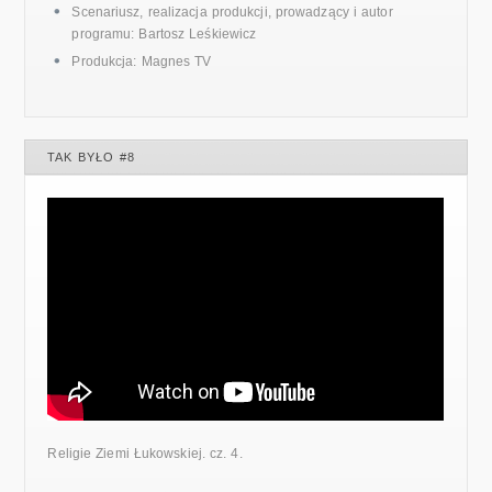
Scenariusz, realizacja produkcji, prowadzący i autor
programu: Bartosz Leśkiewicz
Produkcja: Magnes TV
TAK BYŁO #8
Religie Ziemi Łukowskiej. cz. 4.