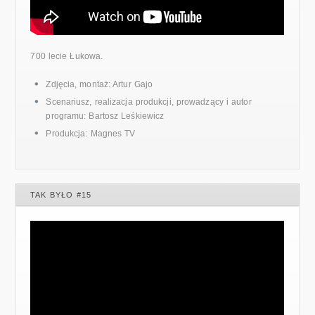
700 lecie Łukowa.
Zdjęcia, montaż: Artur Gajo
Scenariusz, realizacja produkcji, prowadzący i autor
programu: Bartosz Leśkiewicz
Produkcja: Magnes TV
TAK BYŁO #15