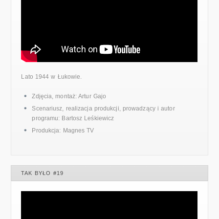
Lato 1944 w Łukowie.
Zdjęcia, montaż: Artur Gajo
Scenariusz, realizacja produkcji, prowadzący i autor
programu: Bartosz Leśkiewicz
Produkcja: Magnes TV
TAK BYŁO #19