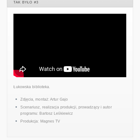
TAK BYŁO #3
Łukowska biblioteka.
Zdjęcia, montaż: Artur Gajo
Scenariusz, realizacja produkcji, prowadzący i autor
programu: Bartosz Leśkiewicz
Produkcja: Magnes TV