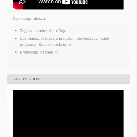
Szkoła ogrodnicza.
Zdjęcia, montaż: Artur Gajo
Scenariusz, realizacja produkcji, prowadzący i autor
programu: Bartosz Leśkiewicz
Produkcja: Magnes TV
TAK BYŁO #14