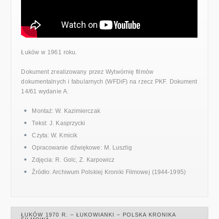
Łuków w 1961 roku.
Dokument zrealizowany przez Wytwórnię filmów
dokumentalnych i fabularnych (WFDiF) na rzecz PKF. Dokument
14/61 wydanie A.
Montaż: W. Kazimierczak
Tekst: J. Kasprzycki
Czyta: W. Kmicik
Opracowanie dźwiękowe: M. Lusztig
Zdjęcia: R. Golc, Z. Karpowicz
Źródło: Archiwum Polskiej Kroniki Filmowej (1944-1995)
ŁUKÓW 1970 R. – ŁUKOWIANKI – POLSKA KRONIKA