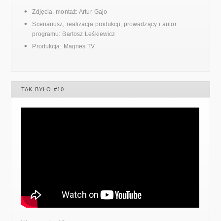
Zdjęcia, montaż: Artur Gajo
Scenariusz, realizacja produkcji, prowadzący i autor
programu: Bartosz Leśkiewicz
Produkcja: Magnes TV
TAK BYŁO #10