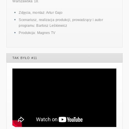
Warszawska 18.
Zdjęcia, montaż: Artur Gajo
Scenariusz, realizacja produkcji, prowadzący i autor
programu: Bartosz Leśkiewicz
Produkcja: Magnes TV
TAK BYŁO #11