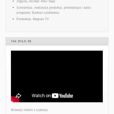
Zdjęcia, montaż: Artur Gajo
Scenariusz, realizacja produkcji, prowadzący i autor
programu: Bartosz Leśkiewicz
Produkcja: Magnes TV
TAK BYŁO #9
Browary rodem z Łukowa.