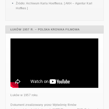
Źródło: Archiwum Karla Hoeffkesa. [ AKH – Agentur Karl
Hoffkes ]
ŁUKÓW 1957 R. – POLSKA KRONIKA FILMOWA
Łuków w 1957 roku.
Dokument zrealizowany przez Wytwórnię filmów