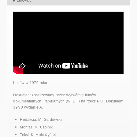
FILMOWA
Łuków w 1970 roku.
Dokument zrealizowany przez Wytwórnię filmów
dokumentalnych i fabularnych (WFDiF) na rzecz PKF. Dokument
39/70 wydanie A.
Redakcja: M. Gardowski
Montaż: M. Czołnik
Tekst: K. Małcużyński