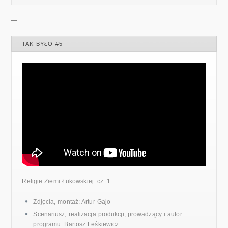
—
TAK BYŁO #5
Religie Ziemi Łukowskiej. cz. 1.
Zdjęcia, montaż: Artur Gajo
Scenariusz, realizacja produkcji, prowadzący i autor
programu: Bartosz Leśkiewicz