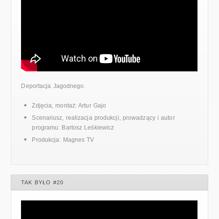
Deportacja Jagodnego.
Zdjęcia, montaż: Artur Gajo
Scenariusz, realizacja produkcji, prowadzący i autor
programu: Bartosz Leśkiewicz
Produkcja: Magnes TV
TAK BYŁO #20