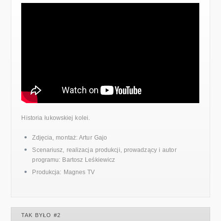
Historia łukowskiej kolei.
Zdjęcia, montaż: Artur Gajo
Scenariusz, realizacja produkcji, prowadzący i autor
programu: Bartosz Leśkiewicz
Produkcja: Magnes TV
TAK BYŁO #2