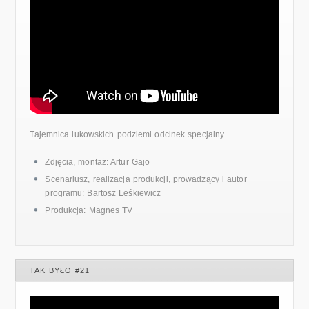
Tajemnica łukowskich podziemi odcinek specjalny.
Zdjęcia, montaż: Artur Gajo
Scenariusz, realizacja produkcji, prowadzący i autor
programu: Bartosz Leśkiewicz
Produkcja: Magnes TV
TAK BYŁO #21