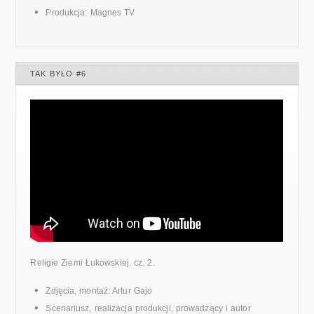
Produkcja: Magnes TV
TAK BYŁO #6
Religie Ziemi Łukowskiej. cz. 2.
Zdjęcia, montaż: Artur Gajo
Scenariusz, realizacja produkcji, prowadzący i autor