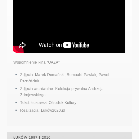
Wspomnienie kina “OAZA”
Zdjęcia: Marek Domański, Romuald Pawlak, Paweł
Przeździak
Zdjęcia archiwalne: Kolekcja prywatna Andrzeja
Zdrojewskiego
Tekst: Łukowski Ośrodek Kultury
Realizacja: Łuków2020.pl
ŁUKÓW 1997 I 2010