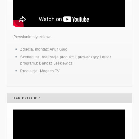
Powstanie styczniowe.
Zdjęcia, montaż: Artur Gajo
Scenariusz, realizacja produkcji, prowadzący i autor
programu: Bartosz Leśkiewicz
Produkcja: Magnes TV
TAK BYŁO #17