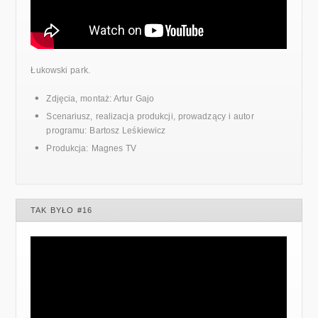
Łukowski park.
Zdjęcia, montaż: Artur Gajo
Scenariusz, realizacja produkcji, prowadzący i autor
programu: Bartosz Leśkiewicz
Produkcja: Magnes TV
TAK BYŁO #16