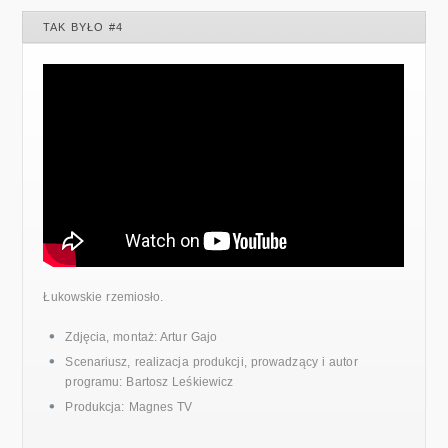
TAK BYŁO #4
Łukowskie rzemiosło.
Zdjęcia, montaż: Artur Gajo
Scenariusz, realizacja produkcji, prowadzący i autor
programu: Bartosz Leśkiewicz
Produkcja: Magnes TV