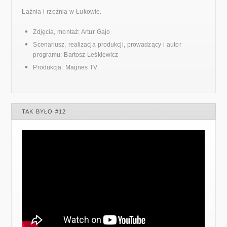
Łaźnia i rzeźnia w Łukowie.
Zdjęcia, montaż: Artur Gajo
Scenariusz, realizacja produkcji, prowadzący i autor
programu: Bartosz Leśkiewicz
Produkcja: Magnes TV
TAK BYŁO #12