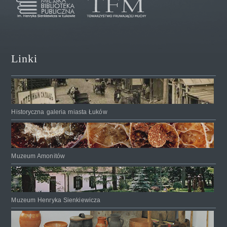
Linki
Historyczna galeria miasta Łuków
Muzeum Amonitów
Muzeum Henryka Sienkiewicza