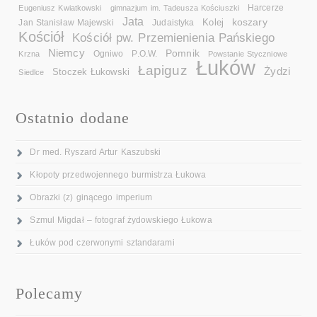
Eugeniusz Kwiatkowski
gimnazjum im. Tadeusza Kościuszki
Harcerze
Jata
koszary
Kolej
Jan Stanisław Majewski
Judaistyka
Kościół
Kościół pw. Przemienienia Pańskiego
Niemcy
Pomnik
Ogniwo
Krzna
P.O.W.
Powstanie Styczniowe
Łuków
Łapiguz
Żydzi
Stoczek Łukowski
Siedlce
Ostatnio dodane
Dr med. Ryszard Artur Kaszubski
Kłopoty przedwojennego burmistrza Łukowa
Obrazki (z) ginącego imperium
Szmul Migdał – fotograf żydowskiego Łukowa
Łuków pod czerwonymi sztandarami
Polecamy