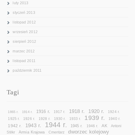
luty 2013
styczeń 2013
listopad 2012
wrzesień 2012
sierpień 2012
marzec 2012
listopad 2011
październik 2011
Tagi
1918 r.
1920 r.
1916 r.
1865 r.
1914 r.
1917 r.
1924 r.
1939 r.
1925 r.
1926 r.
1928 r.
1930 r.
1933 r.
1940 r.
1944 r.
1943 r.
1942 r.
AK
1945 r.
1946 r.
Antoni
dworzec kolejowy
Armia Krajowa
Cmentarz
Stilkr