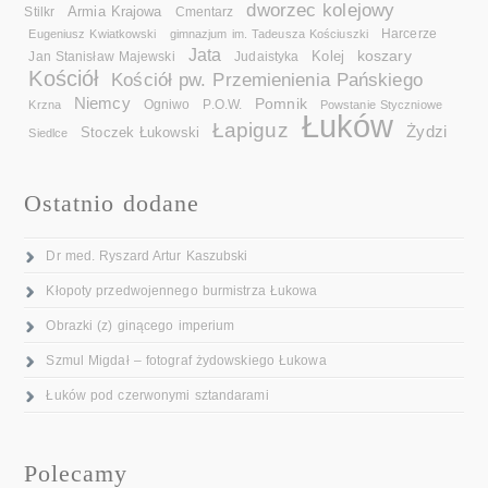
dworzec kolejowy
Armia Krajowa
Cmentarz
Stilkr
Eugeniusz Kwiatkowski
gimnazjum im. Tadeusza Kościuszki
Harcerze
Jata
koszary
Kolej
Jan Stanisław Majewski
Judaistyka
Kościół
Kościół pw. Przemienienia Pańskiego
Niemcy
Pomnik
Ogniwo
Krzna
P.O.W.
Powstanie Styczniowe
Łuków
Łapiguz
Żydzi
Stoczek Łukowski
Siedlce
Ostatnio dodane
Dr med. Ryszard Artur Kaszubski
Kłopoty przedwojennego burmistrza Łukowa
Obrazki (z) ginącego imperium
Szmul Migdał – fotograf żydowskiego Łukowa
Łuków pod czerwonymi sztandarami
Polecamy