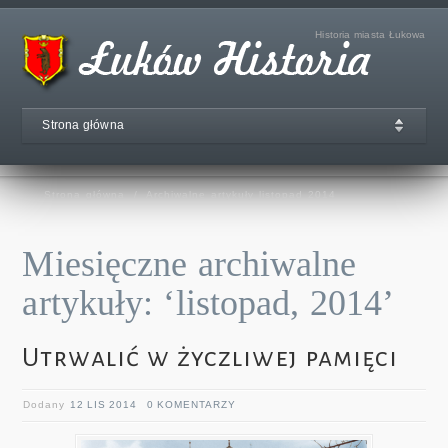
Historia miasta Łukowa
Strona główna
Strona główna
/
Archiwalne artykuły listopad 2014
Miesięczne archiwalne
artykuły: ‘listopad, 2014’
Utrwalić w życzliwej pamięci
Dodany
12 LIS 2014
0 KOMENTARZY