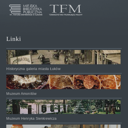
Linki
Historyczna galeria miasta Łuków
Muzeum Amonitów
Muzeum Henryka Sienkiewicza