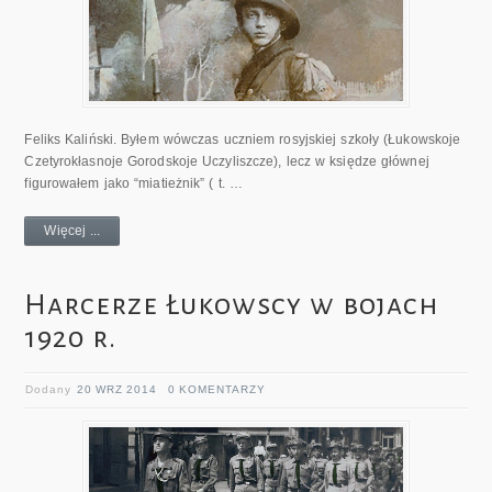
Feliks Kaliński. Byłem wówczas uczniem rosyjskiej szkoły (Łukowskoje
Czetyrokłasnoje Gorodskoje Uczyliszcze), lecz w księdze głównej
figurowałem jako “miatieżnik” ( t. …
Więcej ...
Harcerze Łukowscy w bojach
1920 r.
Dodany
20 WRZ 2014
0 KOMENTARZY