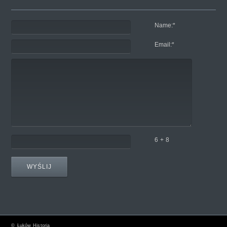
Name:
*
Email:
*
6 + 8
©
Łuków Historia