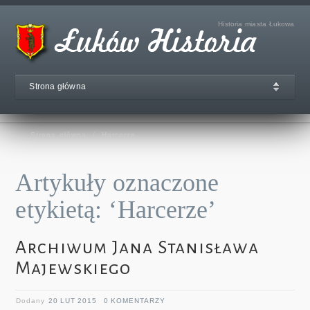
Historia miasta Łukowa
Strona główna
Strona główna
/
Harcerze
Artykuły oznaczone
etykietą: ‘Harcerze’
Archiwum Jana Stanisława
Majewskiego
Dodany
20 LUT 2015
0 KOMENTARZY