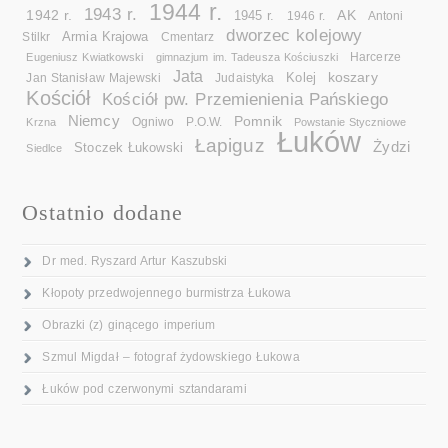
1944 r.
1943 r.
1942 r.
AK
1945 r.
1946 r.
Antoni
dworzec kolejowy
Armia Krajowa
Cmentarz
Stilkr
Eugeniusz Kwiatkowski
gimnazjum im. Tadeusza Kościuszki
Harcerze
Jata
koszary
Kolej
Jan Stanisław Majewski
Judaistyka
Kościół
Kościół pw. Przemienienia Pańskiego
Niemcy
Pomnik
Ogniwo
Krzna
P.O.W.
Powstanie Styczniowe
Łuków
Łapiguz
Żydzi
Stoczek Łukowski
Siedlce
Ostatnio dodane
Dr med. Ryszard Artur Kaszubski
Kłopoty przedwojennego burmistrza Łukowa
Obrazki (z) ginącego imperium
Szmul Migdał – fotograf żydowskiego Łukowa
Łuków pod czerwonymi sztandarami