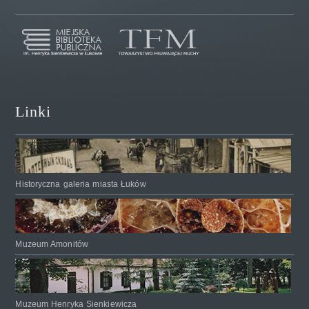
Linki
Historyczna galeria miasta Łuków
Muzeum Amonitów
Muzeum Henryka Sienkiewicza