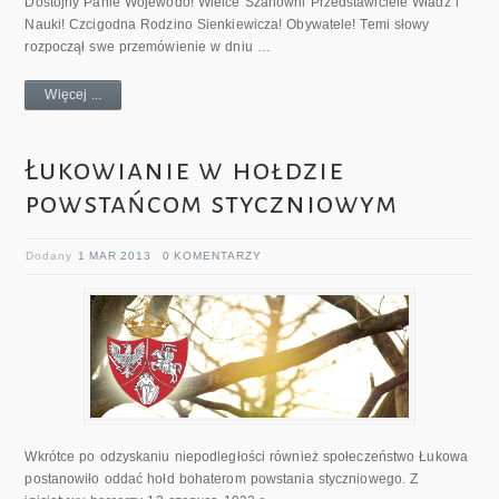
Dostojny Panie Wojewodo! Wielce Szanowni Przedstawiciele Władz i
Nauki! Czcigodna Rodzino Sienkiewicza! Obywatele! Temi słowy
rozpoczął swe przemówienie w dniu …
Więcej ...
Łukowianie w hołdzie
powstańcom styczniowym
Dodany
1 MAR 2013
0 KOMENTARZY
Wkrótce po odzyskaniu niepodległości również społeczeństwo Łukowa
postanowiło oddać hołd bohaterom powstania styczniowego. Z