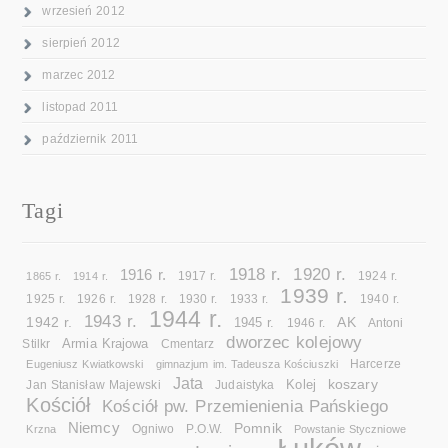
wrzesień 2012
sierpień 2012
marzec 2012
listopad 2011
październik 2011
Tagi
1918 r.
1920 r.
1916 r.
1865 r.
1914 r.
1917 r.
1924 r.
1939 r.
1925 r.
1926 r.
1928 r.
1930 r.
1933 r.
1940 r.
1944 r.
1943 r.
1942 r.
AK
1945 r.
1946 r.
Antoni
dworzec kolejowy
Armia Krajowa
Cmentarz
Stilkr
Eugeniusz Kwiatkowski
gimnazjum im. Tadeusza Kościuszki
Harcerze
Jata
koszary
Kolej
Jan Stanisław Majewski
Judaistyka
Kościół
Kościół pw. Przemienienia Pańskiego
Niemcy
Pomnik
Ogniwo
Krzna
P.O.W.
Powstanie Styczniowe