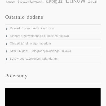
Łuków
Łapiguz
Żydzi
Stoczek Łukowski
Siedlce
Ostatnio dodane
Dr med. Ryszard Artur Kaszubski
Kłopoty przedwojennego burmistrza Łukowa
Obrazki (z) ginącego imperium
Szmul Migdał – fotograf żydowskiego Łukowa
Łuków pod czerwonymi sztandarami
Polecamy