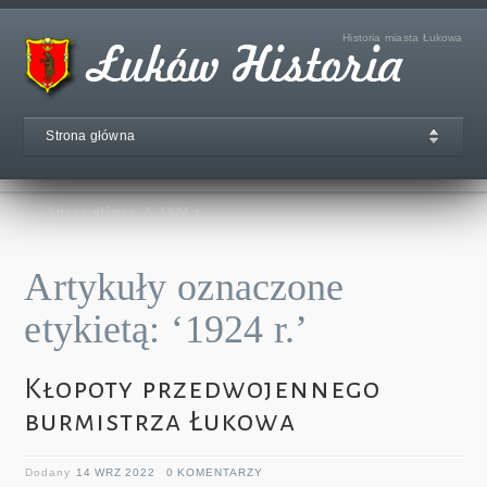
Historia miasta Łukowa
Strona główna
Strona główna
/
1924 r.
Artykuły oznaczone
etykietą: ‘1924 r.’
Kłopoty przedwojennego
burmistrza Łukowa
Dodany
14 WRZ 2022
0 KOMENTARZY