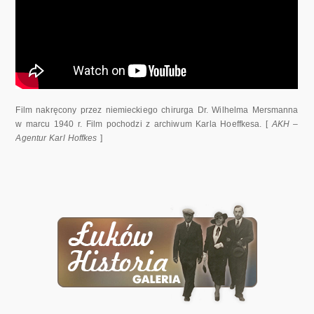
Film nakręcony przez niemieckiego chirurga Dr. Wilhelma Mersmanna
w marcu 1940 r. Film pochodzi z archiwum Karla Hoeffkesa. [
AKH –
Agentur Karl Hoffkes
]