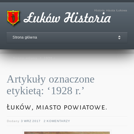
Historia miasta Łukowa
Strona główna
Strona główna
/
1928 r.
Artykuły oznaczone
etykietą: ‘1928 r.’
Łuków, miasto powiatowe.
Dodany
3 WRZ 2017
2 KOMENTARZY