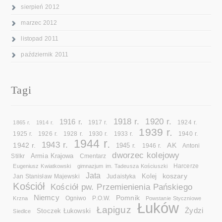
sierpień 2012
marzec 2012
listopad 2011
październik 2011
Tagi
1918 r.
1920 r.
1916 r.
1865 r.
1914 r.
1917 r.
1924 r.
1939 r.
1925 r.
1926 r.
1928 r.
1930 r.
1933 r.
1940 r.
1944 r.
1943 r.
1942 r.
AK
1945 r.
1946 r.
Antoni
dworzec kolejowy
Armia Krajowa
Cmentarz
Stilkr
Eugeniusz Kwiatkowski
gimnazjum im. Tadeusza Kościuszki
Harcerze
Jata
koszary
Kolej
Jan Stanisław Majewski
Judaistyka
Kościół
Kościół pw. Przemienienia Pańskiego
Niemcy
Pomnik
Ogniwo
Krzna
P.O.W.
Powstanie Styczniowe
Łuków
Łapiguz
Żydzi
Stoczek Łukowski
Siedlce