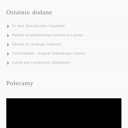
Ostatnio dodane
Dr med. Ryszard Artur Kaszubski
Kłopoty przedwojennego burmistrza Łukowa
Obrazki (z) ginącego imperium
Szmul Migdał – fotograf żydowskiego Łukowa
Łuków pod czerwonymi sztandarami
Polecamy