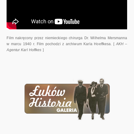
Film nakręcony przez niemieckiego chirurga Dr. Wilhelma Mersmanna
w marcu 1940 r. Film pochodzi z archiwum Karla Hoeffkesa. [
AKH –
Agentur Karl Hoffkes
]