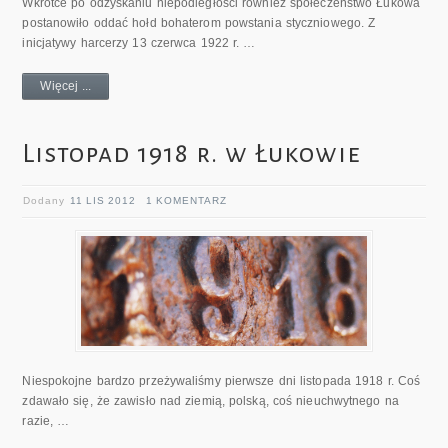
Wkrótce po odzyskaniu niepodległości również społeczeństwo Łukowa
postanowiło oddać hołd bohaterom powstania styczniowego. Z
inicjatywy harcerzy 13 czerwca 1922 r. …
Więcej ...
Listopad 1918 r. w Łukowie
Dodany
11 LIS 2012
1 KOMENTARZ
Niespokojne bardzo przeżywaliśmy pierwsze dni listopada 1918 r. Coś
zdawało się, że zawisło nad ziemią, polską, coś nieuchwytnego na
razie, …