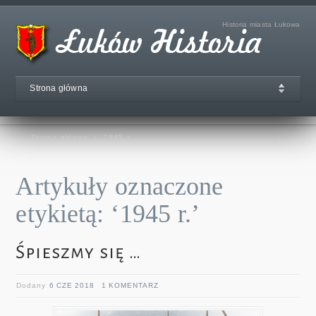
Historia miasta Łukowa
Strona główna
Strona główna
/
1945 r.
Artykuły oznaczone
etykietą: ‘1945 r.’
Śpieszmy się …
Dodany
6 CZE 2018
1 KOMENTARZ