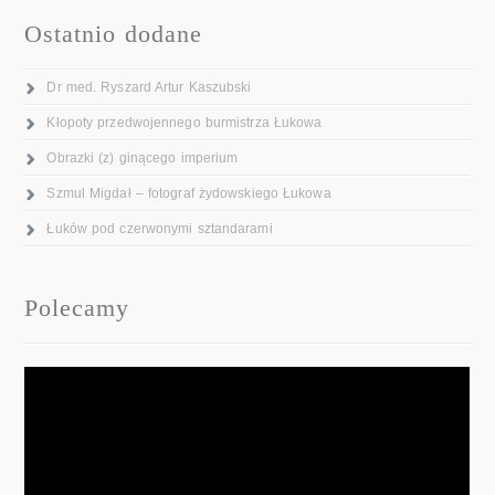
Ostatnio dodane
Dr med. Ryszard Artur Kaszubski
Kłopoty przedwojennego burmistrza Łukowa
Obrazki (z) ginącego imperium
Szmul Migdał – fotograf żydowskiego Łukowa
Łuków pod czerwonymi sztandarami
Polecamy