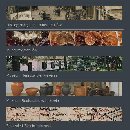
Historyczna galeria miasta Łuków
Muzeum Amonitów
Muzeum Henryka Sienkiewicza
Muzeum Regionalne w Łukowie
Zastawie i Ziemia Łukowska