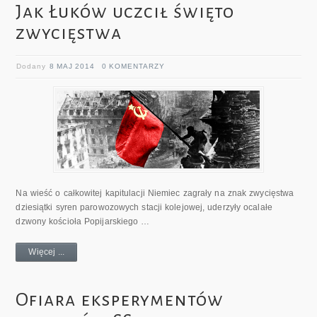
Jak Łuków uczcił święto
zwycięstwa
Dodany
8 MAJ 2014
0 KOMENTARZY
Na wieść o całkowitej kapitulacji Niemiec zagrały na znak zwycięstwa
dziesiątki syren parowozowych stacji kolejowej, uderzyły ocalałe
dzwony kościoła Popijarskiego …
Więcej ...
Ofiara eksperymentów