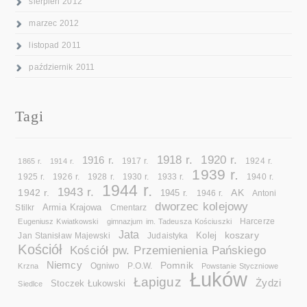
sierpień 2012
marzec 2012
listopad 2011
październik 2011
Tagi
1918 r.
1920 r.
1916 r.
1865 r.
1914 r.
1917 r.
1924 r.
1939 r.
1925 r.
1926 r.
1928 r.
1930 r.
1933 r.
1940 r.
1944 r.
1943 r.
1942 r.
AK
1945 r.
1946 r.
Antoni
dworzec kolejowy
Armia Krajowa
Cmentarz
Stilkr
Eugeniusz Kwiatkowski
gimnazjum im. Tadeusza Kościuszki
Harcerze
Jata
koszary
Kolej
Jan Stanisław Majewski
Judaistyka
Kościół
Kościół pw. Przemienienia Pańskiego
Niemcy
Pomnik
Ogniwo
Krzna
P.O.W.
Powstanie Styczniowe
Łuków
Łapiguz
Żydzi
Stoczek Łukowski
Siedlce