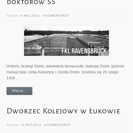
doktorów SS
Dodany
6 MAJ 2014
0 KOMENTARZY
Historia Jadwigi Dzido, łukowskiej farmaceutki Jadwiga Dzido (później
Hassa) była córką Katarzyny i Józefa Dzido. Urodziła się 26 lutego
1918 …
Więcej ...
Dworzec Kolejowy w Łukowie
Dodany
11 PAŹ 2013
4 KOMENTARZY