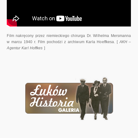
Film nakręcony przez niemieckiego chirurga Dr. Wilhelma Mersmanna
w marcu 1940 r. Film pochodzi z archiwum Karla Hoeffkesa. [
AKH –
Agentur Karl Hoffkes
]