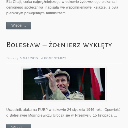
Eta Chajt, córka najprężniejszego w Łukowie żydowskiego piekarza i
cenionego społecznika, napisała we wspomnieniowej książce, iż była
pierwszym powojennym burmistrzem …
Więcej ...
Bolesław – żołnierz wyklęty
Dodany
5 MAJ 2015
4 KOMENTARZY
Uczestnik ataku na PUBP w Łukowie 24 stycznia 1946 roku. Opowieść
o Bolesławie Mosingiewiczu Urodził się w Przemyślu 15 listopada …
Więcej ...