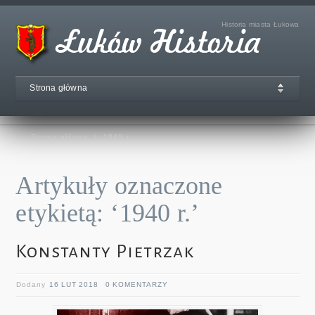
Historia miasta Łukowa
Strona główna
Strona główna
/
1940 r.
Artykuły oznaczone
etykietą: ‘1940 r.’
Konstanty Pietrzak
Dodany
16 LUT 2018
0 KOMENTARZY