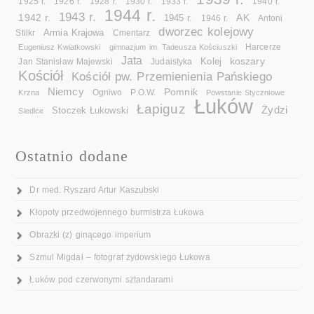
1925 r.
1926 r.
1928 r.
1930 r.
1933 r.
1940 r.
1944 r.
1943 r.
1942 r.
AK
1945 r.
1946 r.
Antoni
dworzec kolejowy
Armia Krajowa
Cmentarz
Stilkr
Eugeniusz Kwiatkowski
gimnazjum im. Tadeusza Kościuszki
Harcerze
Jata
koszary
Kolej
Jan Stanisław Majewski
Judaistyka
Kościół
Kościół pw. Przemienienia Pańskiego
Niemcy
Pomnik
Ogniwo
Krzna
P.O.W.
Powstanie Styczniowe
Łuków
Łapiguz
Żydzi
Stoczek Łukowski
Siedlce
Ostatnio dodane
Dr med. Ryszard Artur Kaszubski
Kłopoty przedwojennego burmistrza Łukowa
Obrazki (z) ginącego imperium
Szmul Migdał – fotograf żydowskiego Łukowa
Łuków pod czerwonymi sztandarami