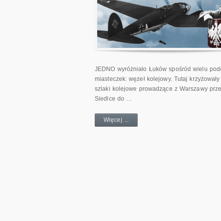
JEDNO wyróżniało Łuków spośród wielu po
miasteczek: węzeł kolejowy. Tutaj krzyżowały
szlaki kolejowe prowadzące z Warszawy prz
Siedlce do …
Więcej ...