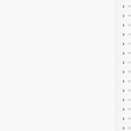
w
s
l
c
m
k
l
s
g
l
p
w
s
l