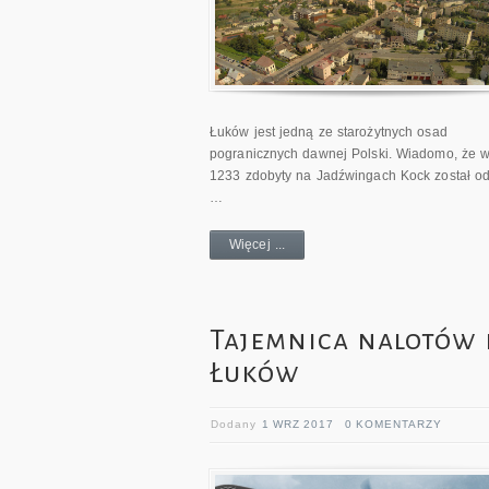
Łuków jest jedną ze starożytnych osad
pogranicznych dawnej Polski. Wiadomo, że w
1233 zdobyty na Jadźwingach Kock został o
…
Więcej ...
Tajemnica nalotów
Łuków
Dodany
1 WRZ 2017
0 KOMENTARZY