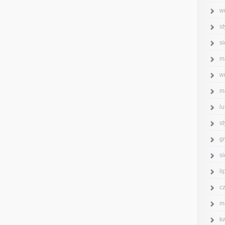
w
s
s
m
w
m
l
s
g
s
l
c
m
k