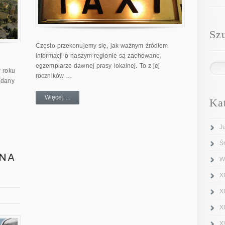
Sz
Często przekonujemy się, jak ważnym źródłem
informacji o naszym regionie są zachowane
egzemplarze dawnej prasy lokalnej. To z jej
 roku
roczników …
ddany
Więcej ...
Ka
J
Ś
 na
W
XI
X
X
X