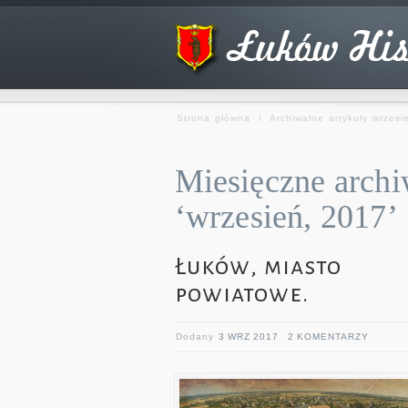
Strona główna
/
Archiwalne artykuły wrzes
Miesięczne archi
‘wrzesień, 2017’
Łuków, miasto
powiatowe.
Dodany
3 WRZ 2017
2 KOMENTARZY