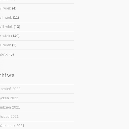
VI wiek
(4)
VII wiek
(11)
III wiek
(13)
X wiek
(149)
XI wiek
(2)
abytki
(5)
chiwa
rzesień 2022
tyczeń 2022
rudzień 2021
istopad 2021
aździernik 2021