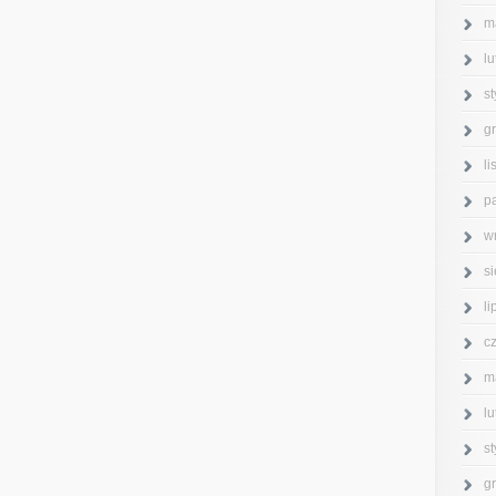
m
l
s
g
l
p
w
s
l
c
m
l
s
g