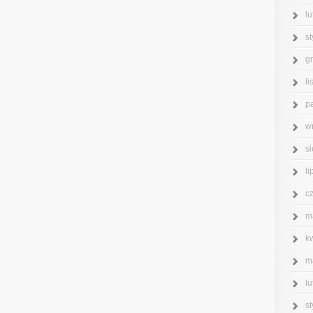
l
s
g
l
p
w
s
l
c
m
k
m
l
s