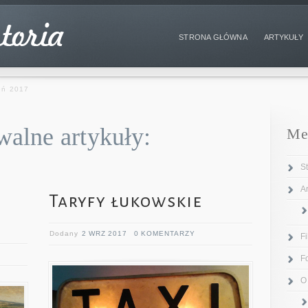
STRONA GŁÓWNA
ARTYKUŁY
ień 2017
walne artykuły:
Me
S
Ar
Taryfy łukowskie
Dodany
2 WRZ 2017
0 KOMENTARZY
F
F
O