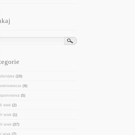
ukaj
tegorie
udaistyka
(10)
redniowiecze
(6)
spomnienia
(5)
II wiek
(2)
IV wiek
(1)
IX wiek
(37)
V wiek
(7)