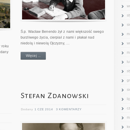
w
s
s
Ś.p. Wacław Benendo żył z nami większość swego
m
burzliwego życia, cierpiał z nami i płakał nad
w
niedolą i niewolą Ojczyzny, …
 roku
ddany
m
Więcej ...
l
s
g
s
Stefan Zdanowski
l
c
Dodany
1 CZE 2014
3 KOMENTARZY
m
k