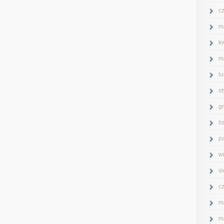
c
m
k
m
l
s
g
l
p
w
s
c
m
m