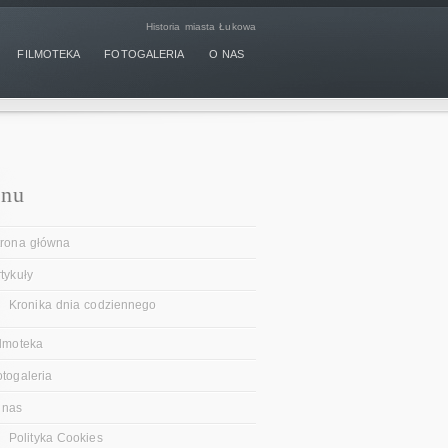
Historia miasta Łukowa
FILMOTEKA
FOTOGALERIA
O NAS
nu
trona główna
tykuły
Kronika dnia codziennego
ilmoteka
otogaleria
 nas
Polityka Cookies