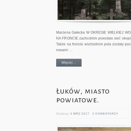
Marzena Gałecka W OKRESIE WIELKIEJ W
NA FRONCIE zachodnim powstała sieć okop
Także na froncie wschodnim pola zostały poc
rowami …
Więcej ...
Łuków, miasto
powiatowe.
Dodany
3 WRZ 2017
2 KOMENTARZY