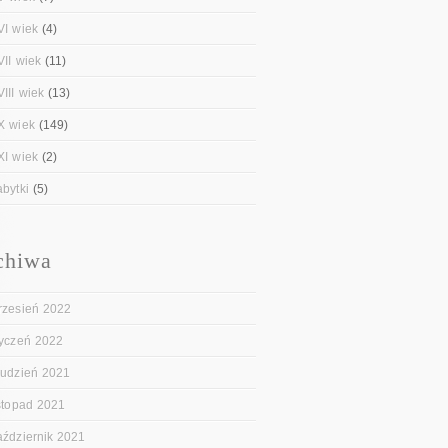
VI wiek
(4)
VII wiek
(11)
III wiek
(13)
X wiek
(149)
XI wiek
(2)
abytki
(5)
chiwa
rzesień 2022
tyczeń 2022
rudzień 2021
istopad 2021
aździernik 2021