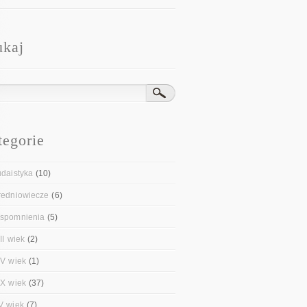
ukaj
tegorie
udaistyka
(10)
redniowiecze
(6)
spomnienia
(5)
II wiek
(2)
IV wiek
(1)
IX wiek
(37)
V wiek
(7)