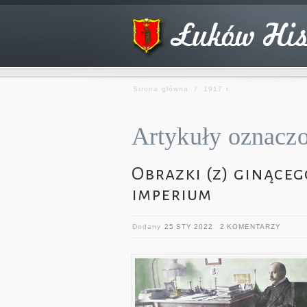
Strona główna
/
1917 r.
Artykuły oznaczon
Obrazki (z) ginąceg
imperium
Dodany
25 STY 2022
2 KOMENTARZY