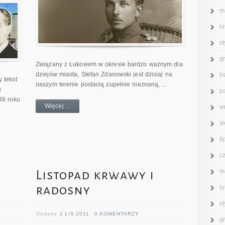
m
l
s
g
Związany z Łukowem w okresie bardzo ważnym dla
dziejów miasta, Stefan Zdanowski jest dzisiaj na
l
 tekst
naszym terenie postacią zupełnie nieznaną, …
u
p
38 roku
Więcej ...
w
s
l
c
m
Listopad krwawy i
radosny
l
s
Dodany
2 LIS 2011
0 KOMENTARZY
g