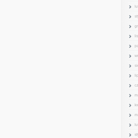
l
s
g
l
p
w
s
l
c
m
k
m
l
s