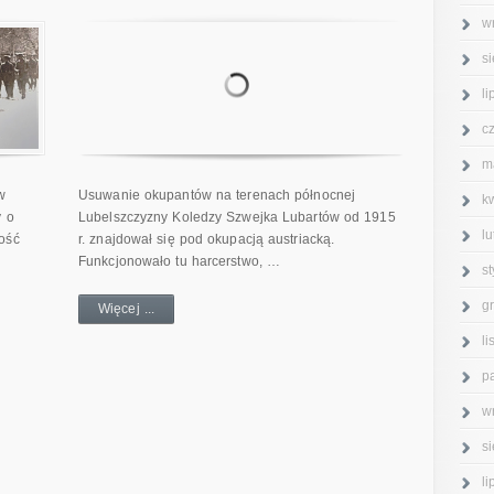
w
s
l
c
m
w
Usuwanie okupantów na terenach północnej
k
y o
Lubelszczyzny Koledzy Szwejka Lubartów od 1915
l
ość
r. znajdował się pod okupacją austriacką.
Funkcjonowało tu harcerstwo, …
s
g
Więcej ...
l
p
w
s
l