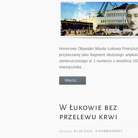
Honorowy Obywatel Miasta Łukowa Powyższy
przytaczamy jako fragment dłuższego artykuł
zamieszczonego w 1 numerze z września 19
miesięcznika …
Więcej ...
W Łukowie bez
przelewu krwi
Dodany
9 LIS 2013
0 KOMENTARZY