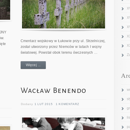
X
X
XV
OJNY
X
ów.
Cmentarz wojskowy w Łukowie przy ul. Strzelniczej,
ięte
X
został utworzony przez Niemców w latach I wojny
światowej. Powstał obok terenu ówczesnych …
Z
Więcej ...
Ar
Wacław Benendo
w
s
Dodany
1 LUT 2015
1 KOMENTARZ
g
l
p