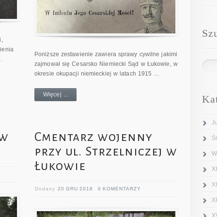
Sz
,
ienia
Poniższe zestawienie zawiera sprawy cywilne jakimi
…
zajmował się Cesarsko Niemiecki Sąd w Łukowie, w
okresie okupacji niemieckiej w latach 1915 …
Więcej ...
Ka
J
 w
Cmentarz wojenny
Ś
przy ul. Strzelniczej w
W
Łukowie
XI
X
Dodany
20 GRU 2018
0 KOMENTARZY
X
X