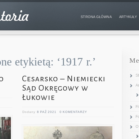
STRONA GŁÓWNA
ARTYKUŁY
e etykietą: ‘1917 r.’
Me
S
o
Cesarsko – Niemiecki
Ar
Sąd Okręgowy w
Łukowie
F
Dodany
8 PAŹ 2021
0 KOMENTARZY
F
O