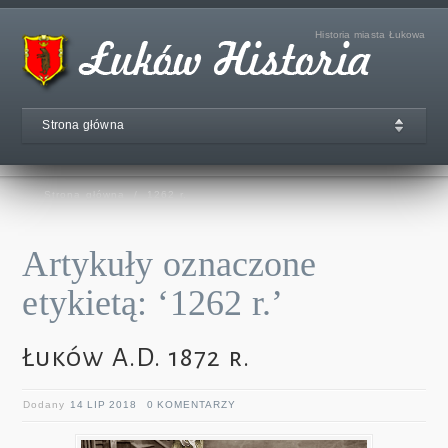
Historia miasta Łukowa
Strona główna
Strona główna
/
1262 r.
Artykuły oznaczone
etykietą: ‘1262 r.’
Łuków A.D. 1872 r.
Dodany
14 LIP 2018
0 KOMENTARZY