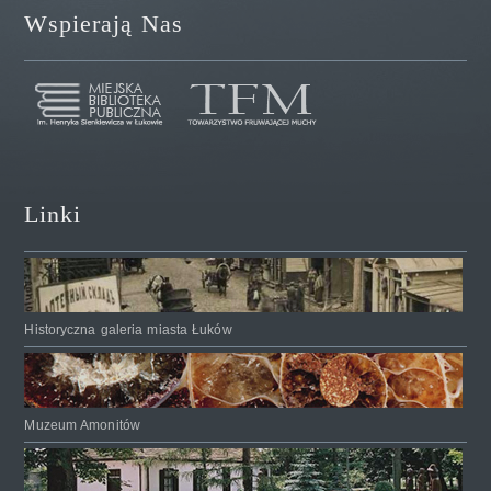
Wspierają Nas
Linki
Historyczna galeria miasta Łuków
Muzeum Amonitów