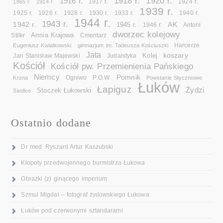
1918 r.
1920 r.
1916 r.
1865 r.
1914 r.
1917 r.
1924 r.
1939 r.
1925 r.
1926 r.
1928 r.
1930 r.
1933 r.
1940 r.
1944 r.
1943 r.
1942 r.
AK
1945 r.
1946 r.
Antoni
dworzec kolejowy
Armia Krajowa
Cmentarz
Stilkr
Eugeniusz Kwiatkowski
gimnazjum im. Tadeusza Kościuszki
Harcerze
Jata
koszary
Kolej
Jan Stanisław Majewski
Judaistyka
Kościół
Kościół pw. Przemienienia Pańskiego
Niemcy
Pomnik
Ogniwo
Krzna
P.O.W.
Powstanie Styczniowe
Łuków
Łapiguz
Żydzi
Stoczek Łukowski
Siedlce
Ostatnio dodane
Dr med. Ryszard Artur Kaszubski
Kłopoty przedwojennego burmistrza Łukowa
Obrazki (z) ginącego imperium
Szmul Migdał – fotograf żydowskiego Łukowa
Łuków pod czerwonymi sztandarami