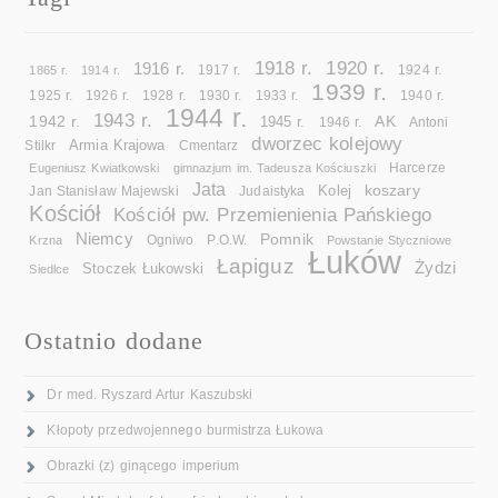
1918 r.
1920 r.
1916 r.
1865 r.
1914 r.
1917 r.
1924 r.
1939 r.
1925 r.
1926 r.
1928 r.
1930 r.
1933 r.
1940 r.
1944 r.
1943 r.
1942 r.
AK
1945 r.
1946 r.
Antoni
dworzec kolejowy
Armia Krajowa
Cmentarz
Stilkr
Eugeniusz Kwiatkowski
gimnazjum im. Tadeusza Kościuszki
Harcerze
Jata
koszary
Kolej
Jan Stanisław Majewski
Judaistyka
Kościół
Kościół pw. Przemienienia Pańskiego
Niemcy
Pomnik
Ogniwo
Krzna
P.O.W.
Powstanie Styczniowe
Łuków
Łapiguz
Żydzi
Stoczek Łukowski
Siedlce
Ostatnio dodane
Dr med. Ryszard Artur Kaszubski
Kłopoty przedwojennego burmistrza Łukowa
Obrazki (z) ginącego imperium