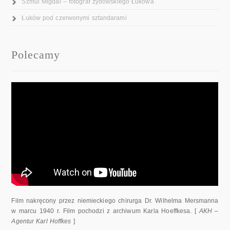
Szmul Migdał – fotograf żydowskiego Łukowa
Łuków pod czerwonymi sztandarami
Polecamy
Film nakręcony przez niemieckiego chirurga Dr. Wilhelma Mersmanna
w marcu 1940 r. Film pochodzi z archiwum Karla Hoeffkesa. [
AKH –
Agentur Karl Hoffkes
]