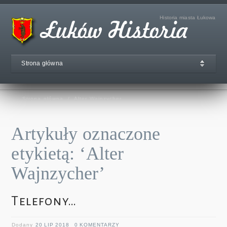
Historia miasta Łukowa
Strona główna
Strona główna
/
Alter Wajnzycher
Artykuły oznaczone
etykietą: ‘Alter
Wajnzycher’
Telefony…
Dodany
20 LIP 2018
0 KOMENTARZY