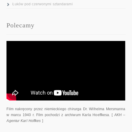
Łuków pod czerwonymi sztandarami
Polecamy
Film nakręcony przez niemieckiego chirurga Dr. Wilhelma Mersmanna
w marcu 1940 r. Film pochodzi z archiwum Karla Hoeffkesa. [
AKH –
Agentur Karl Hoffkes
]