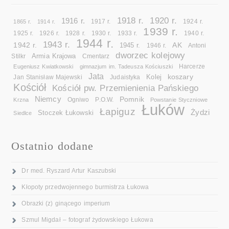
1918 r.
1920 r.
1916 r.
1865 r.
1914 r.
1917 r.
1924 r.
1939 r.
1925 r.
1926 r.
1928 r.
1930 r.
1933 r.
1940 r.
1944 r.
1943 r.
1942 r.
AK
1945 r.
1946 r.
Antoni
dworzec kolejowy
Armia Krajowa
Cmentarz
Stilkr
Eugeniusz Kwiatkowski
gimnazjum im. Tadeusza Kościuszki
Harcerze
Jata
koszary
Kolej
Jan Stanisław Majewski
Judaistyka
Kościół
Kościół pw. Przemienienia Pańskiego
Niemcy
Pomnik
Ogniwo
Krzna
P.O.W.
Powstanie Styczniowe
Łuków
Łapiguz
Żydzi
Stoczek Łukowski
Siedlce
Ostatnio dodane
Dr med. Ryszard Artur Kaszubski
Kłopoty przedwojennego burmistrza Łukowa
Obrazki (z) ginącego imperium
Szmul Migdał – fotograf żydowskiego Łukowa