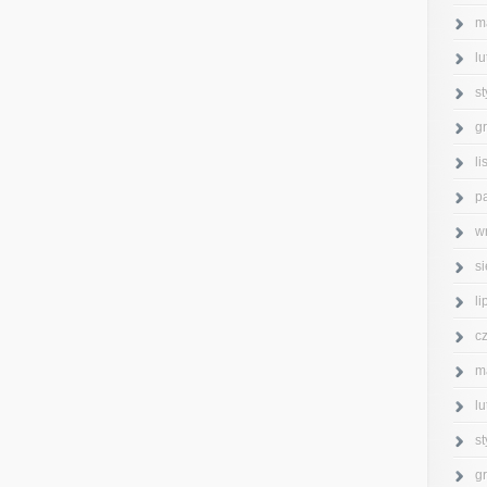
m
l
s
g
l
p
w
s
l
c
m
l
s
g