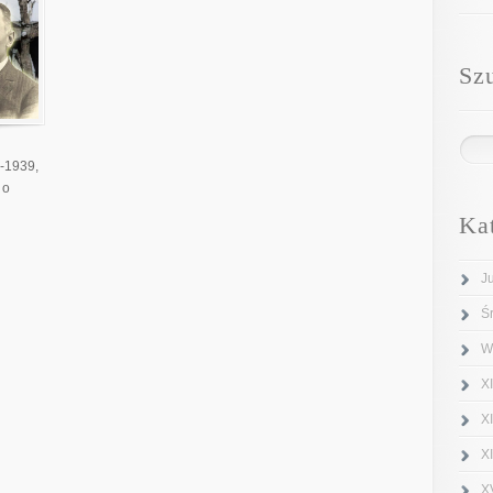
Sz
4-1939,
go
Ka
J
Ś
W
XI
X
X
X