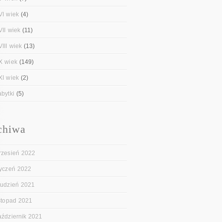
VI wiek
(4)
VII wiek
(11)
III wiek
(13)
X wiek
(149)
XI wiek
(2)
abytki
(5)
chiwa
rzesień 2022
tyczeń 2022
rudzień 2021
istopad 2021
aździernik 2021