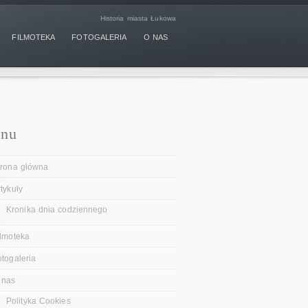
Historia miasta Łukowa
FILMOTEKA
FOTOGALERIA
O NAS
nu
trona główna
tykuły
Kronika dnia codziennego
ilmoteka
otogaleria
 nas
Polityka Cookies