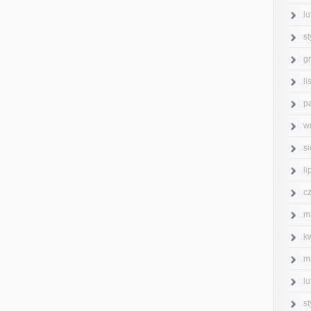
l
s
g
l
p
w
s
l
c
m
k
m
l
s