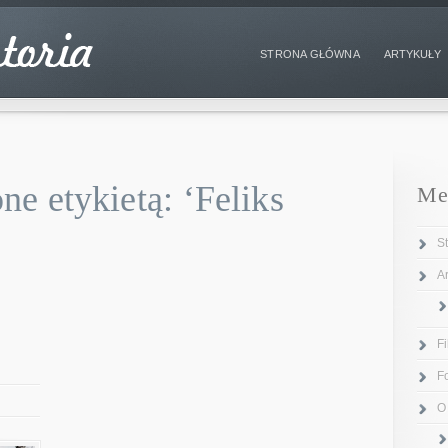
STRONA GŁÓWNA
ARTYKUŁY
e etykietą: ‘Feliks
Me
S
Ar
F
F
O