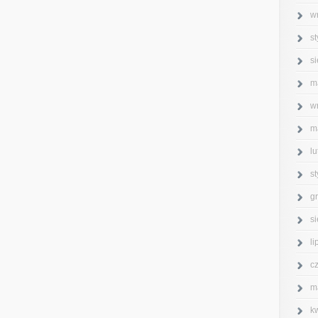
w
s
s
m
w
m
l
s
g
s
l
c
m
k