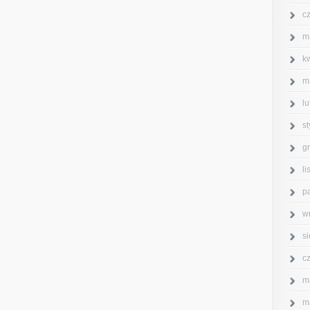
c
m
k
m
l
s
g
l
p
w
s
c
m
m