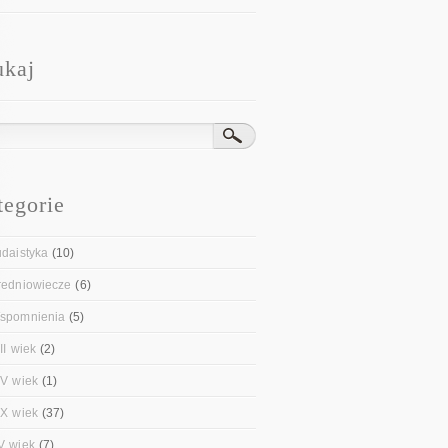
ukaj
tegorie
udaistyka
(10)
redniowiecze
(6)
spomnienia
(5)
II wiek
(2)
IV wiek
(1)
IX wiek
(37)
V wiek
(7)