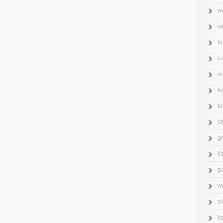
w
s
l
c
m
k
l
s
g
l
p
w
s
l