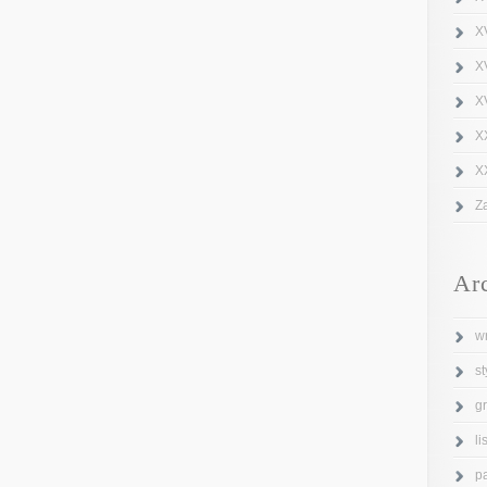
X
X
XV
X
X
Z
Ar
w
s
g
l
p