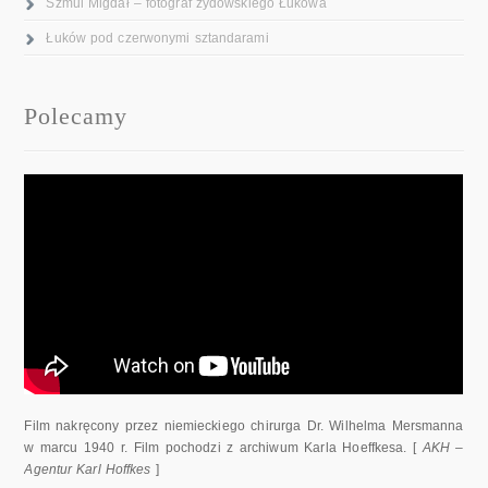
Szmul Migdał – fotograf żydowskiego Łukowa
Łuków pod czerwonymi sztandarami
Polecamy
Film nakręcony przez niemieckiego chirurga Dr. Wilhelma Mersmanna
w marcu 1940 r. Film pochodzi z archiwum Karla Hoeffkesa. [
AKH –
Agentur Karl Hoffkes
]