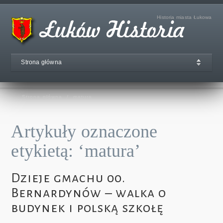
Historia miasta Łukowa
Strona główna
Strona główna
/
matura
Artykuły oznaczone
etykietą: ‘matura’
Dzieje gmachu 00.
Bernardynów – walka o
budynek i polską szkołę