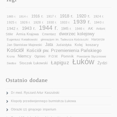
1918 r.
1920 r.
1916 r.
1865 r.
1914 r.
1917 r.
1924 r.
1939 r.
1925 r.
1926 r.
1928 r.
1930 r.
1933 r.
1940 r.
1944 r.
1943 r.
1942 r.
AK
1945 r.
1946 r.
Antoni
dworzec kolejowy
Armia Krajowa
Cmentarz
Stilkr
Eugeniusz Kwiatkowski
gimnazjum im. Tadeusza Kościuszki
Harcerze
Jata
koszary
Kolej
Jan Stanisław Majewski
Judaistyka
Kościół
Kościół pw. Przemienienia Pańskiego
Niemcy
Pomnik
Ogniwo
Krzna
P.O.W.
Powstanie Styczniowe
Łuków
Łapiguz
Żydzi
Stoczek Łukowski
Siedlce
Ostatnio dodane
Dr med. Ryszard Artur Kaszubski
Kłopoty przedwojennego burmistrza Łukowa
Obrazki (z) ginącego imperium