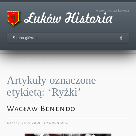
Historia miasta Łukowa
Strona główna
Strona główna
/
Ryżki
Artykuły oznaczone
etykietą: ‘Ryżki’
Wacław Benendo
Dodany
1 LUT 2015
1 KOMENTARZ