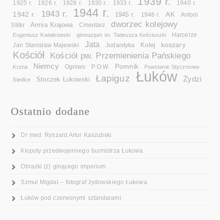
1939 r.
1925 r.
1926 r.
1928 r.
1930 r.
1933 r.
1940 r.
1944 r.
1943 r.
1942 r.
AK
1945 r.
1946 r.
Antoni
dworzec kolejowy
Armia Krajowa
Cmentarz
Stilkr
Eugeniusz Kwiatkowski
gimnazjum im. Tadeusza Kościuszki
Harcerze
Jata
koszary
Kolej
Jan Stanisław Majewski
Judaistyka
Kościół
Kościół pw. Przemienienia Pańskiego
Niemcy
Pomnik
Ogniwo
Krzna
P.O.W.
Powstanie Styczniowe
Łuków
Łapiguz
Żydzi
Stoczek Łukowski
Siedlce
Ostatnio dodane
Dr med. Ryszard Artur Kaszubski
Kłopoty przedwojennego burmistrza Łukowa
Obrazki (z) ginącego imperium
Szmul Migdał – fotograf żydowskiego Łukowa
Łuków pod czerwonymi sztandarami