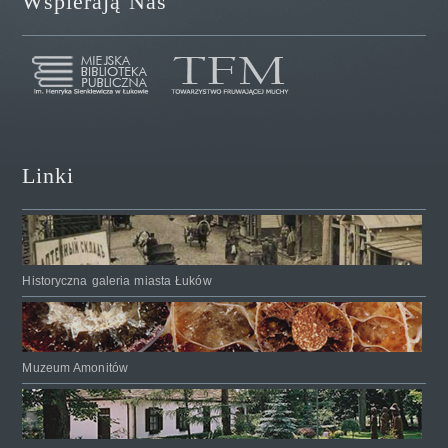
Wspierają Nas
Linki
Historyczna galeria miasta Łuków
Muzeum Amonitów