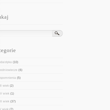
ukaj
tegorie
udaistyka
(10)
redniowiecze
(6)
spomnienia
(5)
II wiek
(2)
IV wiek
(1)
IX wiek
(37)
V wiek
(7)