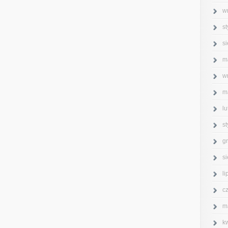
w
s
s
m
w
m
l
s
g
s
l
c
m
k