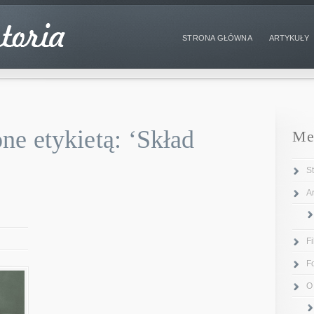
STRONA GŁÓWNA
ARTYKUŁY
ne etykietą: ‘Skład
Me
S
Ar
F
F
O