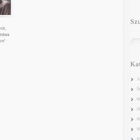
Sz
ych,
rstwa
on”
Ka
J
Ś
W
XI
X
X
X