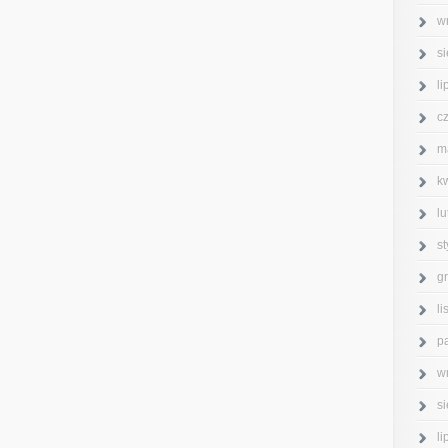
w
s
l
c
m
k
l
s
g
l
p
w
s
l