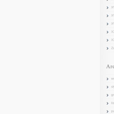
X
X
XV
X
X
Z
Ar
w
s
g
l
p