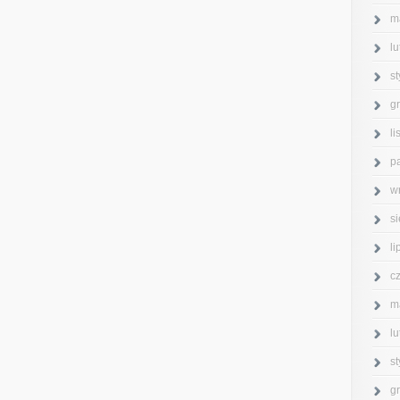
m
l
s
g
l
p
w
s
l
c
m
l
s
g