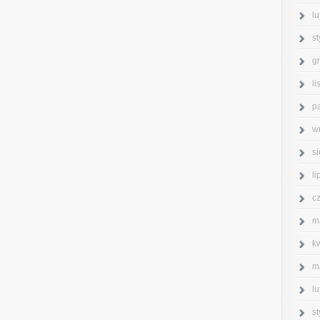
l
s
g
l
p
w
s
l
c
m
k
m
l
s