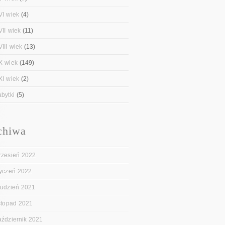
VI wiek
(4)
VII wiek
(11)
III wiek
(13)
X wiek
(149)
XI wiek
(2)
abytki
(5)
chiwa
rzesień 2022
tyczeń 2022
rudzień 2021
istopad 2021
aździernik 2021