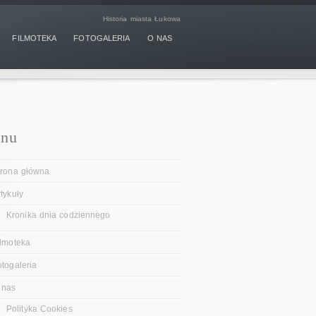
Historia miasta Łukowa
FILMOTEKA
FOTOGALERIA
O NAS
nu
trona główna
tykuły
Kronika dnia codziennego
ilmoteka
otogaleria
 nas
Polityka Cookies