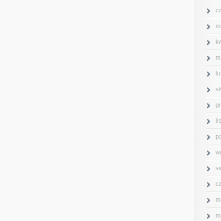
c
m
k
m
l
s
g
l
p
w
s
c
m
m