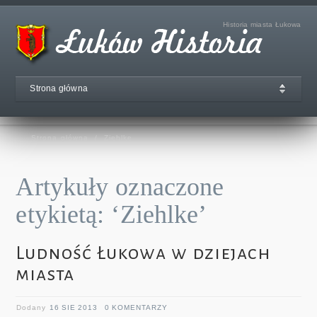
Historia miasta Łukowa
Strona główna
Strona główna
/
Ziehlke
Artykuły oznaczone
etykietą: ‘Ziehlke’
Ludność Łukowa w dziejach
miasta
Dodany
16 SIE 2013
0 KOMENTARZY