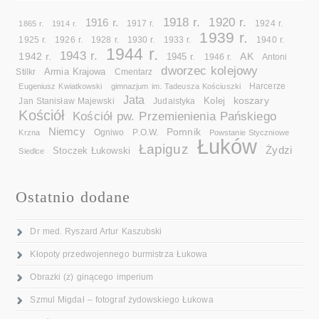
1918 r.
1920 r.
1916 r.
1865 r.
1914 r.
1917 r.
1924 r.
1939 r.
1925 r.
1926 r.
1928 r.
1930 r.
1933 r.
1940 r.
1944 r.
1943 r.
1942 r.
AK
1945 r.
1946 r.
Antoni
dworzec kolejowy
Armia Krajowa
Cmentarz
Stilkr
Eugeniusz Kwiatkowski
gimnazjum im. Tadeusza Kościuszki
Harcerze
Jata
koszary
Kolej
Jan Stanisław Majewski
Judaistyka
Kościół
Kościół pw. Przemienienia Pańskiego
Niemcy
Pomnik
Ogniwo
Krzna
P.O.W.
Powstanie Styczniowe
Łuków
Łapiguz
Żydzi
Stoczek Łukowski
Siedlce
Ostatnio dodane
Dr med. Ryszard Artur Kaszubski
Kłopoty przedwojennego burmistrza Łukowa
Obrazki (z) ginącego imperium
Szmul Migdał – fotograf żydowskiego Łukowa