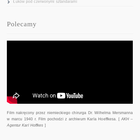
Łuków pod czerwonymi sztandarami
Polecamy
Film nakręcony przez niemieckiego chirurga Dr. Wilhelma Mersmanna
w marcu 1940 r. Film pochodzi z archiwum Karla Hoeffkesa. [
AKH –
Agentur Karl Hoffkes
]