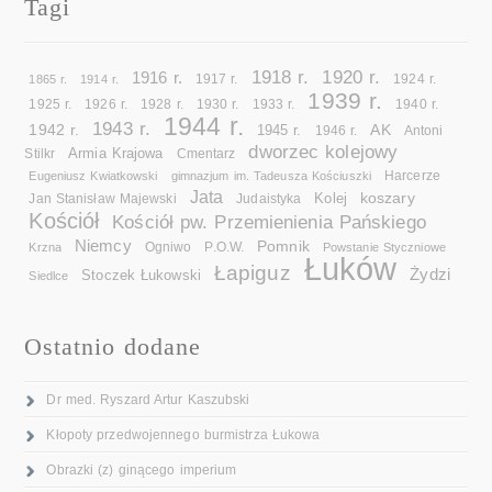
Tagi
1918 r.
1920 r.
1916 r.
1865 r.
1914 r.
1917 r.
1924 r.
1939 r.
1925 r.
1926 r.
1928 r.
1930 r.
1933 r.
1940 r.
1944 r.
1943 r.
1942 r.
AK
1945 r.
1946 r.
Antoni
dworzec kolejowy
Armia Krajowa
Cmentarz
Stilkr
Eugeniusz Kwiatkowski
gimnazjum im. Tadeusza Kościuszki
Harcerze
Jata
koszary
Kolej
Jan Stanisław Majewski
Judaistyka
Kościół
Kościół pw. Przemienienia Pańskiego
Niemcy
Pomnik
Ogniwo
Krzna
P.O.W.
Powstanie Styczniowe
Łuków
Łapiguz
Żydzi
Stoczek Łukowski
Siedlce
Ostatnio dodane
Dr med. Ryszard Artur Kaszubski
Kłopoty przedwojennego burmistrza Łukowa
Obrazki (z) ginącego imperium