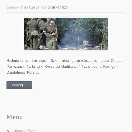
Dodany
7 MAJ 2014
0 KOMENTARZY
Historia obozu Leśnego – Szkoleniowego przekształconego w Oddział
Partyzancki ( z książki Ryszarda Garfika pt. “Przywrócona Pamięć –
Działalność Koła …
Więcej ...
Menu
Strona główna