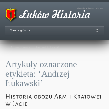
Historia miasta Łukowa
Strona główna
Strona główna
/
Andrzej Łukawski
Artykuły oznaczone
etykietą: ‘Andrzej
Łukawski’
Historia obozu Armii Krajowej
w Jacie