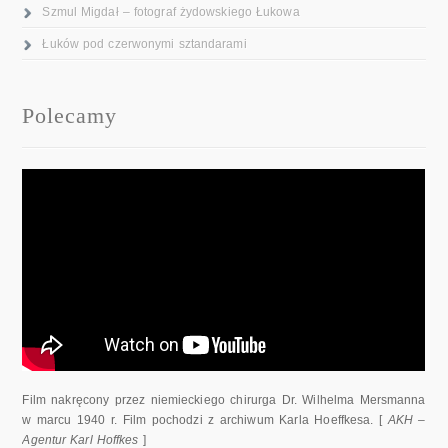
Szmul Migdał – fotograf żydowskiego Łukowa
Łuków pod czerwonymi sztandarami
Polecamy
Film nakręcony przez niemieckiego chirurga Dr. Wilhelma Mersmanna
w marcu 1940 r. Film pochodzi z archiwum Karla Hoeffkesa. [
AKH –
Agentur Karl Hoffkes
]