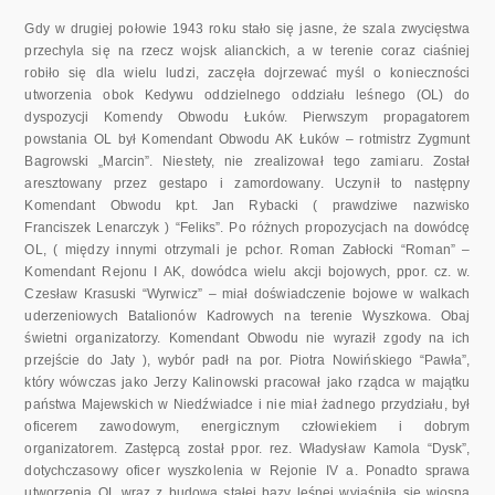
Gdy w drugiej połowie 1943 roku stało się jasne, że szala zwycięstwa
przechyla się na rzecz wojsk alianckich, a w terenie coraz ciaśniej
robiło się dla wielu ludzi, zaczęła dojrzewać myśl o konieczności
utworzenia obok Kedywu oddzielnego oddziału leśnego (OL) do
dyspozycji Komendy Obwodu Łuków. Pierwszym propagatorem
powstania OL był Komendant Obwodu AK Łuków – rotmistrz Zygmunt
Bagrowski „Marcin”. Niestety, nie zrealizował tego zamiaru. Został
aresztowany przez gestapo i zamordowany. Uczynił to następny
Komendant Obwodu kpt. Jan Rybacki ( prawdziwe nazwisko
Franciszek Lenarczyk ) “Feliks”. Po różnych propozycjach na dowódcę
OL, ( między innymi otrzymali je pchor. Roman Zabłocki “Roman” –
Komendant Rejonu I AK, dowódca wielu akcji bojowych, ppor. cz. w.
Czesław Krasuski “Wyrwicz” – miał doświadczenie bojowe w walkach
uderzeniowych Batalionów Kadrowych na terenie Wyszkowa. Obaj
świetni organizatorzy. Komendant Obwodu nie wyraził zgody na ich
przejście do Jaty ), wybór padł na por. Piotra Nowińskiego “Pawła”,
który wówczas jako Jerzy Kalinowski pracował jako rządca w majątku
państwa Majewskich w Niedźwiadce i nie miał żadnego przydziału, był
oficerem zawodowym, energicznym człowiekiem i dobrym
organizatorem. Zastępcą został ppor. rez. Władysław Kamola “Dysk”,
dotychczasowy oficer wyszkolenia w Rejonie IV a. Ponadto sprawa
utworzenia OL wraz z budową stałej bazy leśnej wyjaśniła się wiosną