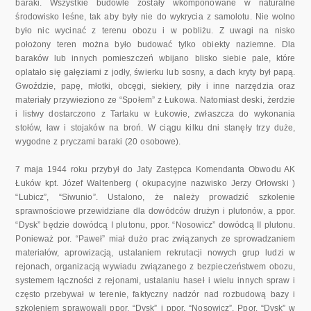
baraki. Wszystkie budowle zostały wkomponowane w naturalne
środowisko leśne, tak aby były nie do wykrycia z samolotu. Nie wolno
było nic wycinać z terenu obozu i w pobliżu. Z uwagi na nisko
położony teren można było budować tylko obiekty naziemne. Dla
baraków lub innych pomieszczeń wbijano blisko siebie pale, które
oplatało się gałęziami z jodły, świerku lub sosny, a dach kryty był papą.
Gwoździe, papę, młotki, obcęgi, siekiery, piły i inne narzędzia oraz
materiały przywieziono ze “Społem” z Łukowa. Natomiast deski, żerdzie
i listwy dostarczono z Tartaku w Łukowie, zwłaszcza do wykonania
stołów, ław i stojaków na broń. W ciągu kilku dni stanęły trzy duże,
wygodne z pryczami baraki (20 osobowe).
7 maja 1944 roku przybył do Jaty Zastępca Komendanta Obwodu AK
Łuków kpt. Józef Waltenberg ( okupacyjne nazwisko Jerzy Orłowski )
“Lubicz”, “Siwunio”. Ustalono, że należy prowadzić szkolenie
sprawnościowe przewidziane dla dowódców drużyn i plutonów, a ppor.
“Dysk” będzie dowódcą I plutonu, ppor. “Nosowicz” dowódcą II plutonu.
Ponieważ por. “Paweł” miał dużo prac związanych ze sprowadzaniem
materiałów, aprowizacją, ustalaniem rekrutacji nowych grup ludzi w
rejonach, organizacją wywiadu związanego z bezpieczeństwem obozu,
systemem łączności z rejonami, ustalaniu haseł i wielu innych spraw i
często przebywał w terenie, faktyczny nadzór nad rozbudową bazy i
szkoleniem sprawowali ppor. “Dysk” i ppor. “Nosowicz”. Ppor. “Dysk” w