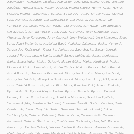
Gajowniczek
,
Franciszek Jaskólski
,
Franciszek Lenarczyk
,
Gabriel Galec
,
Gestapo
,
Gręzówka
,
Helena Galec
,
Henryk Deminet
,
Henryk Kaczor
,
Henryk Kajka
,
Henryk
Ślesycki
,
Henryk Tubelewicz
,
I Batalion 35 pp AK
,
Ignacy
,
Ignacy Rapp
,
Jadwiga
Szulc-Holnicka
,
Jagodne
,
Jan Dmochowski
,
Jan Fidosiej
,
Jan Janasz
,
Jan
Kaniewski
,
Jan Leśkiewicz
,
Jan Miszta
,
Jan Rybacki
,
Jan Rybak
,
Jan Sułkowski
,
Jan Szerszeń
,
Jan Wiśniewski
,
Jata
,
Jerzy Kalinowski
,
Jerzy Karwowski
,
Jerzy
Kizeweter
,
Jerzy Konieczny
,
Jerzy Orłowski
,
Jerzy Wojtkowski
,
Josip Magomet
,
Józef
Barej
,
Józef Waltenberg
,
Kazimierz Barej
,
Kazimierz Dziamara
,
kładka
,
Komenda
Okręgu AK
,
Kryńszczak
,
Krzna
,
ks. Aleksander Zaremba
,
ks. Stefan Jurczak
,
Leonard Poreda
,
Lucjan Kania
,
Ludwik Bittner
,
Łuków
,
Marcjanna Konieczna
,
Marian Bartosiewicz
,
Marian Gaładyk
,
Marian Górka
,
Marian Niedbalski
,
Marian
Płudowski
,
Marian Szczuchniak
,
Marian Zbojna
,
Mariusz Bechta
,
Michał Rossal
,
Michał Rossała
,
Mieczysław Brzozowski
,
Mieczysław Budziak
,
Mieczysław Dziak
,
Mieczysław Izdebski
,
Mieczysław Siezieniewski
,
Mieczysława Rapp
,
NSZ
,
oddział
leśny
,
Oddział Partyzancki
,
ołtarz
,
Piotr Mitura
,
Piotr Nowiński
,
Roman Zabłocki
,
Ryszard Grafik
,
Ryszard Hagen Borken
,
Ryszard Tomasik
,
Ryszard Zarzycki
,
Społem
,
Stanin
,
Stanisław Madej
,
Stanisław Miodoński
,
Stanisław Pyciński
,
Stanisław Rybka
,
Stanisław Sadowski
,
Stanisław Świetlik
,
Stefan Kędziora
,
Stefan
Kosobudzki
,
Stefan Rogulski
,
Stefan Szerszeń
,
Stoczek Łukowski
,
Szkoła
Podchorążych
,
Tadeusz Dębowski
,
Tadeusz Kania
,
Tadeusz Kulik
,
Tadeusz
Miatkowski
,
Tadeusz Śledź
,
tartak
,
Trzebieszów
,
Tuchowicz
,
Ulan
,
V-2
,
Wacław
Matuszczyk
,
Wacław Rejmak
,
Wacław Sypiański
,
Wesołówka
,
Wiesław Brzozowski
,
Władysław Komola
,
Władysław Matyjasek
,
Wojciech Kuć
,
Wojskowa Służba Kobiet
,