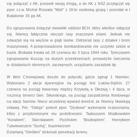
się połączyć z AK, poszedł swoją drogą, a do AK z NSZ przyłączył się
ppor. cz.w. Michał Rossała “Wali” z 18-to osobową grupą i pozostał w I
Batalionie 35 pp AK.
Do zgrupowania dołączył niewielki oddział BCH, który wkrótce odłączył
się. Niemcy faktycznie otoczyli lasy znacznymi siłami. Jednak nie
odważyli się na wejście w głąb lasów. Ostrzelali lasy z działek i broni
maszynowej. A przeprowadzone bombardowanie nie uczyniło szkód w
bazie. Blokada trwała od 26 czerwca do 3 lipca 1944 roku. Tymczasem
zgrupowanie klucząc na dużych przestrzeniach, prowadziło ćwiczenia
w działaniach obronnych, zaczepnych, urządzaniu zasadzek itp.
W Woli Chomejowej doszło do potyczki, gdzie zginął 1 Niemiec.
Wykonano 2 akcje dywersyjne na pociągi linii Łuków-Dęblin. 27
czerwca na pociąg towarowy między Krzywdą a Okrzeją i 4 lipca, w
rocznicę śmierci Gen. Sikorskiego, na pociąg zaopatrzenia frontowego
na stacji Sarnów. Nieco wcześniej wywiad doniósł, że Niemcy likwidują
obławę. Por. “Ostoja” polecił ppor. “Dyskowi” wykonanie rozpoznania,
który z przydzielonymi mu podoficerami: Tadeuszem Miatkowskim
“Korabem”, Stanisławem Pycińskim “Biszkoptem”, Henrykiem
Tubelewiczem “Sochą”, Kazimierzem
Dziamarą “Skrótem” dokonali penetracji terenu.