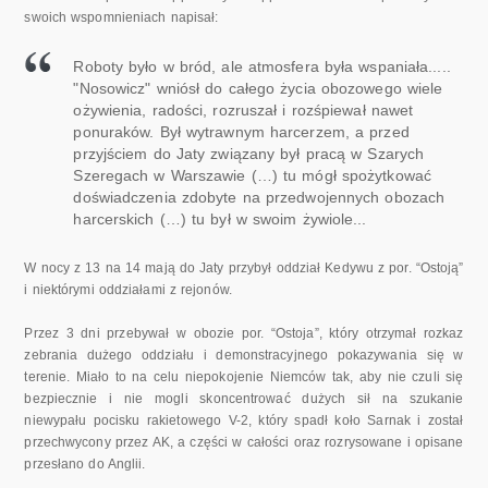
swoich wspomnieniach napisał:
Roboty było w bród, ale atmosfera była wspaniała.....
"Nosowicz" wniósł do całego życia obozowego wiele
ożywienia, radości, rozruszał i rozśpiewał nawet
ponuraków. Był wytrawnym harcerzem, a przed
przyjściem do Jaty związany był pracą w Szarych
Szeregach w Warszawie (…) tu mógł spożytkować
doświadczenia zdobyte na przedwojennych obozach
harcerskich (…) tu był w swoim żywiole...
W nocy z 13 na 14 mają do Jaty przybył oddział Kedywu z por. “Ostoją”
i niektórymi oddziałami z rejonów.
Przez 3 dni przebywał w obozie por. “Ostoja”, który otrzymał rozkaz
zebrania dużego oddziału i demonstracyjnego pokazywania się w
terenie. Miało to na celu niepokojenie Niemców tak, aby nie czuli się
bezpiecznie i nie mogli skoncentrować dużych sił na szukanie
niewypału pocisku rakietowego V-2, który spadł koło Sarnak i został
przechwycony przez AK, a części w całości oraz rozrysowane i opisane
przesłano do Anglii.