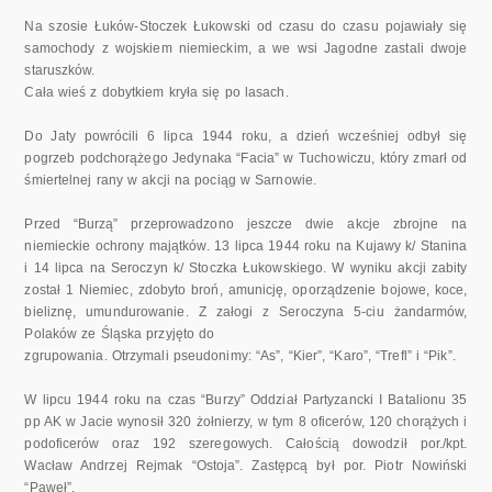
Na szosie Łuków-Stoczek Łukowski od czasu do czasu pojawiały się
samochody z wojskiem niemieckim, a we wsi Jagodne zastali dwoje
staruszków.
Cała wieś z dobytkiem kryła się po lasach.
Do Jaty powrócili 6 lipca 1944 roku, a dzień wcześniej odbył się
pogrzeb podchorążego Jedynaka “Facia” w Tuchowiczu, który zmarł od
śmiertelnej rany w akcji na pociąg w Sarnowie.
Przed “Burzą” przeprowadzono jeszcze dwie akcje zbrojne na
niemieckie ochrony majątków. 13 lipca 1944 roku na Kujawy k/ Stanina
i 14 lipca na Seroczyn k/ Stoczka Łukowskiego. W wyniku akcji zabity
został 1 Niemiec, zdobyto broń, amunicję, oporządzenie bojowe, koce,
bieliznę, umundurowanie. Z załogi z Seroczyna 5-ciu żandarmów,
Polaków ze Śląska przyjęto do
zgrupowania. Otrzymali pseudonimy: “As”, “Kier”, “Karo”, “Trefl” i “Pik”.
W lipcu 1944 roku na czas “Burzy” Oddział Partyzancki I Batalionu 35
pp AK w Jacie wynosił 320 żołnierzy, w tym 8 oficerów, 120 chorążych i
podoficerów oraz 192 szeregowych. Całością dowodził por./kpt.
Wacław Andrzej Rejmak “Ostoja”. Zastępcą był por. Piotr Nowiński
“Paweł”.