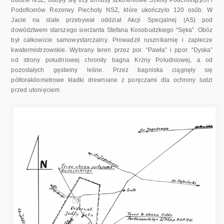
Podoficerów Rezerwy Piechoty NSZ, które ukończyło 120 osób. W
Jacie na stałe przebywał oddział Akcji Specjalnej (AS) pod
dowództwem starszego sierżanta Stefana Kosobudzkiego “Sęka”. Obóz
był całkowicie samowystarczalny. Prowadził rusznikarnię i zaplecze
kwatermistrzowskie. Wybrany teren przez por. “Pawła” i ppor. “Dyska”
od strony południowej chroniły bagna Krzny Południowej, a od
pozostałych gęstwiny leśne. Przez bagniska ciągnęły się
półtorakilometrowe kładki drewniane z poręczami dla ochrony ludzi
przed utonięciem.