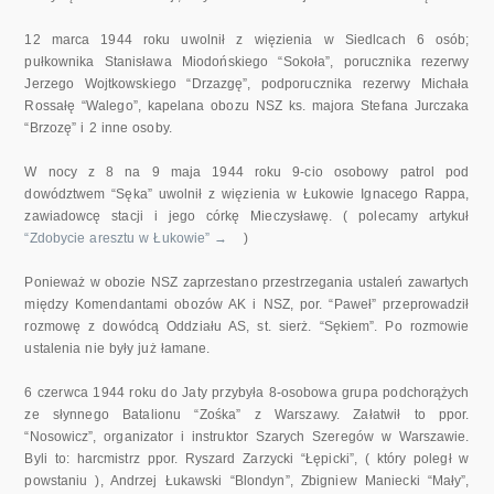
12 marca 1944 roku uwolnił z więzienia w Siedlcach 6 osób;
pułkownika Stanisława Miodońskiego “Sokoła”, porucznika rezerwy
Jerzego Wojtkowskiego “Drzazgę”, podporucznika rezerwy Michała
Rossałę “Walego”, kapelana obozu NSZ ks. majora Stefana Jurczaka
“Brzozę” i 2 inne osoby.
W nocy z 8 na 9 maja 1944 roku 9-cio osobowy patrol pod
dowództwem “Sęka” uwolnił z więzienia w Łukowie Ignacego Rappa,
zawiadowcę stacji i jego córkę Mieczysławę. ( polecamy artykuł
“Zdobycie aresztu w Łukowie” →
)
Ponieważ w obozie NSZ zaprzestano przestrzegania ustaleń zawartych
między Komendantami obozów AK i NSZ, por. “Paweł” przeprowadził
rozmowę z dowódcą Oddziału AS, st. sierż. “Sękiem”. Po rozmowie
ustalenia nie były już łamane.
6 czerwca 1944 roku do Jaty przybyła 8-osobowa grupa podchorążych
ze słynnego Batalionu “Zośka” z Warszawy. Załatwił to ppor.
“Nosowicz”, organizator i instruktor Szarych Szeregów w Warszawie.
Byli to: harcmistrz ppor. Ryszard Zarzycki “Łępicki”, ( który poległ w
powstaniu ), Andrzej Łukawski “Blondyn”, Zbigniew Maniecki “Mały”,