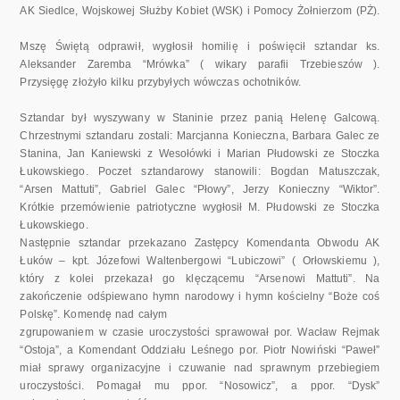
AK Siedlce, Wojskowej Służby Kobiet (WSK) i Pomocy Żołnierzom (PŻ).
Mszę Świętą odprawił, wygłosił homilię i poświęcił sztandar ks.
Aleksander Zaremba “Mrówka” ( wikary parafii Trzebieszów ).
Przysięgę złożyło kilku przybyłych wówczas ochotników.
Sztandar był wyszywany w Staninie przez panią Helenę Galcową.
Chrzestnymi sztandaru zostali: Marcjanna Konieczna, Barbara Galec ze
Stanina, Jan Kaniewski z Wesołówki i Marian Płudowski ze Stoczka
Łukowskiego. Poczet sztandarowy stanowili: Bogdan Matuszczak,
“Arsen Mattuti”, Gabriel Galec “Płowy”, Jerzy Konieczny “Wiktor”.
Krótkie przemówienie patriotyczne wygłosił M. Płudowski ze Stoczka
Łukowskiego.
Następnie sztandar przekazano Zastępcy Komendanta Obwodu AK
Łuków – kpt. Józefowi Waltenbergowi “Lubiczowi” ( Orłowskiemu ),
który z kolei przekazał go klęczącemu “Arsenowi Mattuti”. Na
zakończenie odśpiewano hymn narodowy i hymn kościelny “Boże coś
Polskę”. Komendę nad całym
zgrupowaniem w czasie uroczystości sprawował por. Wacław Rejmak
“Ostoja”, a Komendant Oddziału Leśnego por. Piotr Nowiński “Paweł”
miał sprawy organizacyjne i czuwanie nad sprawnym przebiegiem
uroczystości. Pomagał mu ppor. “Nosowicz”, a ppor. “Dysk”