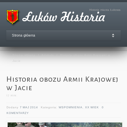
Historia miasta Łukowa
Strona główna
Strona główna
/
Artykuły
/
Historia obozu Armii Krajowej w
Jacie
Historia obozu Armii Krajowej
w Jacie
17
min.
Dodany
7 MAJ 2014
Kategoria:
WSPOMNIENIA
,
XX WIEK
0
KOMENTARZY