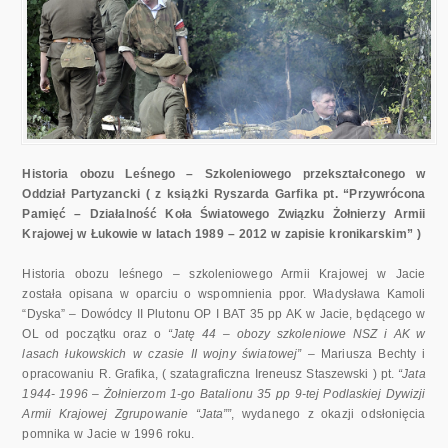
Historia obozu Leśnego – Szkoleniowego przekształconego w
Oddział Partyzancki ( z książki Ryszarda Garfika pt. “Przywrócona
Pamięć – Działalność Koła Światowego Związku Żołnierzy Armii
Krajowej w Łukowie w latach 1989 – 2012 w zapisie kronikarskim” )
Historia obozu leśnego – szkoleniowego Armii Krajowej w Jacie
została opisana w oparciu o wspomnienia ppor. Władysława Kamoli
“Dyska” – Dowódcy II Plutonu OP I BAT 35 pp AK w Jacie, będącego w
OL od początku oraz o
“Jatę 44 – obozy szkoleniowe NSZ i AK w
lasach łukowskich w czasie II wojny światowej”
– Mariusza Bechty i
opracowaniu R. Grafika, ( szatagraficzna Ireneusz Staszewski ) pt.
“Jata
1944- 1996 – Żołnierzom 1-go Batalionu 35 pp 9-tej Podlaskiej Dywizji
Armii Krajowej Zgrupowanie “Jata””
, wydanego z okazji odsłonięcia
pomnika w Jacie w 1996 roku.