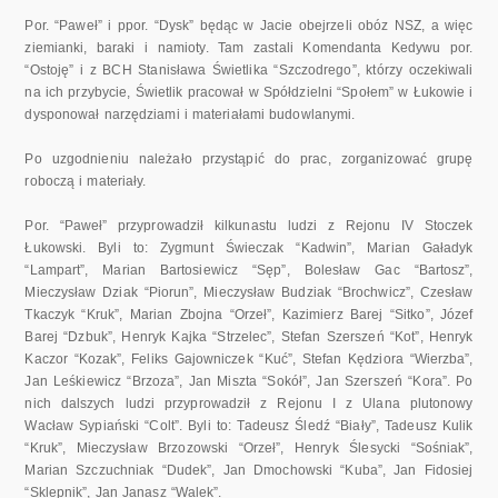
Por. “Paweł” i ppor. “Dysk” będąc w Jacie obejrzeli obóz NSZ, a więc
ziemianki, baraki i namioty. Tam zastali Komendanta Kedywu por.
“Ostoję” i z BCH Stanisława Świetlika “Szczodrego”, którzy oczekiwali
na ich przybycie, Świetlik pracował w Spółdzielni “Społem” w Łukowie i
dysponował narzędziami i materiałami budowlanymi.
Po uzgodnieniu należało przystąpić do prac, zorganizować grupę
roboczą i materiały.
Por. “Paweł” przyprowadził kilkunastu ludzi z Rejonu IV Stoczek
Łukowski. Byli to: Zygmunt Świeczak “Kadwin”, Marian Gaładyk
“Lampart”, Marian Bartosiewicz “Sęp”, Bolesław Gac “Bartosz”,
Mieczysław Dziak “Piorun”, Mieczysław Budziak “Brochwicz”, Czesław
Tkaczyk “Kruk”, Marian Zbojna “Orzeł”, Kazimierz Barej “Sitko”, Józef
Barej “Dzbuk”, Henryk Kajka “Strzelec”, Stefan Szerszeń “Kot”, Henryk
Kaczor “Kozak”, Feliks Gajowniczek “Kuć”, Stefan Kędziora “Wierzba”,
Jan Leśkiewicz “Brzoza”, Jan Miszta “Sokół”, Jan Szerszeń “Kora”. Po
nich dalszych ludzi przyprowadził z Rejonu I z Ulana plutonowy
Wacław Sypiański “Colt”. Byli to: Tadeusz Śledź “Biały”, Tadeusz Kulik
“Kruk”, Mieczysław Brzozowski “Orzeł”, Henryk Ślesycki “Sośniak”,
Marian Szczuchniak “Dudek”, Jan Dmochowski “Kuba”, Jan Fidosiej
“Sklepnik”, Jan Janasz “Walek”.