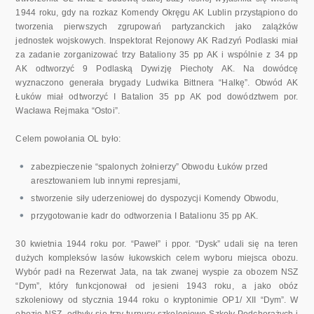
1944 roku, gdy na rozkaz Komendy Okręgu AK Lublin przystąpiono do
tworzenia pierwszych zgrupowań partyzanckich jako zalążków
jednostek wojskowych. Inspektorat Rejonowy AK Radzyń Podlaski miał
za zadanie zorganizować trzy Bataliony 35 pp AK i wspólnie z 34 pp
AK odtworzyć 9 Podlaską Dywizję Piechoty AK. Na dowódcę
wyznaczono generała brygady Ludwika Bittnera “Halkę”. Obwód AK
Łuków miał odtworzyć I Batalion 35 pp AK pod dowództwem por.
Wacława Rejmaka “Ostoi”.
Celem powołania OL było:
zabezpieczenie “spalonych żołnierzy” Obwodu Łuków przed
aresztowaniem lub innymi represjami,
stworzenie siły uderzeniowej do dyspozycji Komendy Obwodu,
przygotowanie kadr do odtworzenia I Batalionu 35 pp AK.
30 kwietnia 1944 roku por. “Paweł” i ppor. “Dysk” udali się na teren
dużych kompleksów lasów łukowskich celem wyboru miejsca obozu.
Wybór padł na Rezerwat Jata, na tak zwanej wyspie za obozem NSZ
“Dym”, który funkcjonował od jesieni 1943 roku, a jako obóz
szkoleniowy od stycznia 1944 roku o kryptonimie OP1/ XII “Dym”. W
obozie NSZ, odbyły się trzy turnusy szkoleniowe Szkoły Podchorążych i