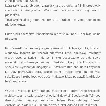
zabezpieczał uroczystość,
którą zakończono obiadem z tradycyjną grochówką, a PŻ-tki częstowały
ciastkami i słodyczami. Wieczorem zorganizowano ognisko z
piosenkami.
Tutaj wyróżniał się ppor. “Nosowicz”, a żartom, skeczom, anegdotom
nie było końca.
Ludzie byli szczęśliwi. Zapomniano o grozie okupacji. Tam była wolna
ojczyzna.
Por. “Paweł” miał kontakty z grupą łukowskich kolejarzy z AK, którzy z
wagonów idących na wschód zdobywali broń, amunicję, materiały
wybuchowe. W końcu maja 1944 roku dostarczono do Jaty sporo
materiału wybuchowego zwanego plastikiem, który przechowywano w
specjalnie wykonanym magazynie. Plastikiem dzielono się z Kedywem.
Do Jaty przybywało coraz więcej ludzi i trzeba było ich nie tylko
szkolić, ale i rozbudowywać obóz. Należało także poprawić kładki, aby
były bezpieczne.
W Jacie w obozie “Dym”, jak już wspomniano, prowadzono szkolenie
wojskowe, a na stałe przebywał oddział do Akcji Specjalnych (AS) pod
dowództwem starszego sierżanta Stefana Kosobudzkiego “Sęka”.
Zasłynął on z wielu akcji, w tym z dwóch akcji odbicia ludzi z więzień.