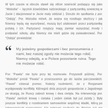
W tym czasie w obozie stawił się oficer sowiecki podający się jako
“Wołodia” – łącznik dowództwa radzieckiego z partyzantką sowiecką w
Jacie ( stacjonował w Jacie mały oddział ). Doszło do spotkania z por.
“Ostoją”. Por. Wołodia mówił, że wojna się niedługo skończy i jak
Niemcy będą się wycofywać, muszą być atakowani przez partyzantkę
polską i ich. Partyzanci rosyjscy mają zamiar wysadzać mosty i
podpalać szkoły, aby Niemcy nie mieli gdzie się zakwaterować. Por.
“Ostoja” powiedział:
My jesteśmy gospodarzami i bez porozumienia z
nami, bez naszej zgody nie możecie tego robić.
Niemcy odejdą, a w Polsce pozostanie ruina. Tego
nie możecie robić.
Por. “Pawła” nie było przy tej rozmowie. Przyszedł później. Por.
“Wołodia” prosił “Pawła” o przerzucenie go do lasów parczewskich.
“Paweł” obiecał pomoc. Należy nadmienić, że z Rosjanami
występowały konflikty. Któregoś dnia przyszli gospodarze z Jagodnego
ze skargą, że Ruscy zabrali krowę i dwa cielęta. Na interwencję por.
“Pawła” zwrócili krowę i cielaka ( jeden cielak był już zabity ). Były
jeszcze konflikty z rozebraniem samowolnie wspólnej kładki, którą po
interwencjach naprawiono. Ale pełnego zaufania do Rosjan już nie