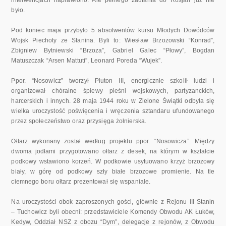
było.
Pod koniec maja przybyło 5 absolwentów kursu Młodych Dowódców
Wojsk Piechoty ze Stanina. Byli to: Wiesław Brzozowski “Konrad”,
Zbigniew Bytniewski “Brzoza”, Gabriel Galec “Płowy”, Bogdan
Matuszczak “Arsen Mattuti”, Leonard Poreda “Wujek”.
Ppor. “Nosowicz” tworzył Pluton III, energicznie szkolił ludzi i
organizował chóralne śpiewy pieśni wojskowych, partyzanckich,
harcerskich i innych. 28 maja 1944 roku w Zielone Świątki odbyła się
wielka uroczystość poświęcenia i wręczenia sztandaru ufundowanego
przez społeczeństwo oraz przysięga żołnierska.
Ołtarz wykonany został według projektu ppor. “Nosowicza”. Między
dwoma jodłami przygotowano ołtarz z desek, na którym w kształcie
podkowy wstawiono korzeń. W podkowie usytuowano krzyż brzozowy
biały, w górę od podkowy szły białe brzozowe promienie. Na tle
ciemnego boru ołtarz prezentował się wspaniale.
Na uroczystości obok zaproszonych gości, głównie z Rejonu III Stanin
– Tuchowicz byli obecni: przedstawiciele Komendy Obwodu AK Łuków,
Kedyw, Oddział NSZ z obozu “Dym”, delegacje z rejonów, z Obwodu