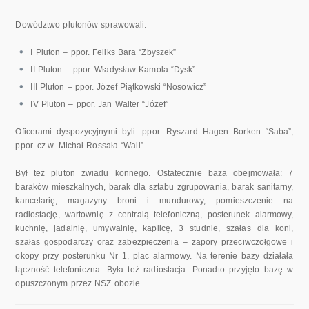
Dowództwo plutonów sprawowali:
I Pluton – ppor. Feliks Bara “Zbyszek”
II Pluton – ppor. Władysław Kamola “Dysk”
III Pluton – ppor. Józef Piątkowski “Nosowicz”
IV Pluton – ppor. Jan Walter “Józef”
Oficerami dyspozycyjnymi byli: ppor. Ryszard Hagen Borken “Saba”,
ppor. cz.w. Michał Rossała “Wali”.
Był też pluton zwiadu konnego. Ostatecznie baza obejmowała: 7
baraków mieszkalnych, barak dla sztabu zgrupowania, barak sanitarny,
kancelarię, magazyny broni i mundurowy, pomieszczenie na
radiostację, wartownię z centralą telefoniczną, posterunek alarmowy,
kuchnię, jadalnię, umywalnię, kaplicę, 3 studnie, szałas dla koni,
szałas gospodarczy oraz zabezpieczenia – zapory przeciwczołgowe i
okopy przy posterunku Nr 1, plac alarmowy. Na terenie bazy działała
łączność telefoniczna. Była też radiostacja. Ponadto przyjęto bazę w
opuszczonym przez NSZ obozie.