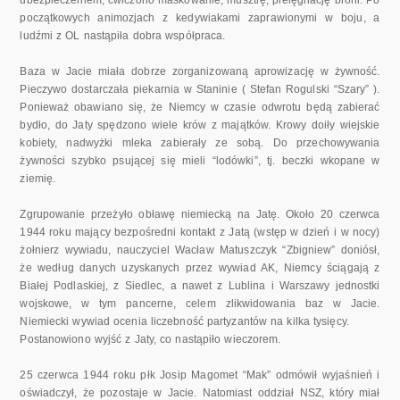
początkowych animozjach z kedywiakami zaprawionymi w boju, a
ludźmi z OL nastąpiła dobra współpraca.
Baza w Jacie miała dobrze zorganizowaną aprowizację w żywność.
Pieczywo dostarczała piekarnia w Staninie ( Stefan Rogulski “Szary” ).
Ponieważ obawiano się, że Niemcy w czasie odwrotu będą zabierać
bydło, do Jaty spędzono wiele krów z majątków. Krowy doiły wiejskie
kobiety, nadwyżki mleka zabierały ze sobą. Do przechowywania
żywności szybko psującej się mieli “lodówki”, tj. beczki wkopane w
ziemię.
Zgrupowanie przeżyło obławę niemiecką na Jatę. Około 20 czerwca
1944 roku mający bezpośredni kontakt z Jatą (wstęp w dzień i w nocy)
żołnierz wywiadu, nauczyciel Wacław Matuszczyk “Zbigniew” doniósł,
że według danych uzyskanych przez wywiad AK, Niemcy ściągają z
Białej Podlaskiej, z Siedlec, a nawet z Lublina i Warszawy jednostki
wojskowe, w tym pancerne, celem zlikwidowania baz w Jacie.
Niemiecki wywiad ocenia liczebność partyzantów na kilka tysięcy.
Postanowiono wyjść z Jaty, co nastąpiło wieczorem.
25 czerwca 1944 roku płk Josip Magomet “Mak” odmówił wyjaśnień i
oświadczył, że pozostaje w Jacie. Natomiast oddział NSZ, który miał