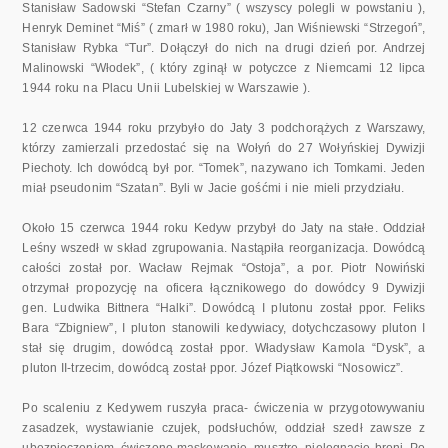
Stanisław Sadowski “Stefan Czarny” ( wszyscy polegli w powstaniu ),
Henryk Deminet “Miś” ( zmarł w 1980 roku), Jan Wiśniewski “Strzegoń”,
Stanisław Rybka “Tur”. Dołączył do nich na drugi dzień por. Andrzej
Malinowski “Włodek”, ( który zginął w potyczce z Niemcami 12 lipca
1944 roku na Placu Unii Lubelskiej w Warszawie ).
12 czerwca 1944 roku przybyło do Jaty 3 podchorążych z Warszawy,
którzy zamierzali przedostać się na Wołyń do 27 Wołyńskiej Dywizji
Piechoty. Ich dowódcą był por. “Tomek”, nazywano ich Tomkami. Jeden
miał pseudonim “Szatan”. Byli w Jacie gośćmi i nie mieli przydziału.
Około 15 czerwca 1944 roku Kedyw przybył do Jaty na stałe. Oddział
Leśny wszedł w skład zgrupowania. Nastąpiła reorganizacja. Dowódcą
całości został por. Wacław Rejmak “Ostoja”, a por. Piotr Nowiński
otrzymał propozycję na oficera łącznikowego do dowódcy 9 Dywizji
gen. Ludwika Bittnera “Halki”. Dowódcą I plutonu został ppor. Feliks
Bara “Zbigniew”, I pluton stanowili kedywiacy, dotychczasowy pluton I
stał się drugim, dowódcą został ppor. Władysław Kamola “Dysk”, a
pluton II-trzecim, dowódcą został ppor. Józef Piątkowski “Nosowicz”.
Po scaleniu z Kedywem ruszyła praca- ćwiczenia w przygotowywaniu
zasadzek, wystawianie czujek, podsłuchów, oddział szedł zawsze z
ubezpieczeniem, ćwiczono maskowanie, musztrę, pielęgnację broni. Po