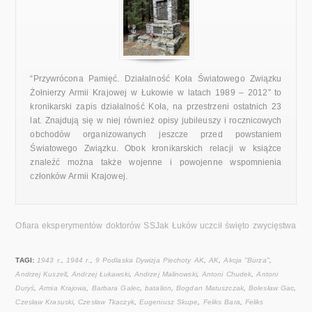
“Przywrócona Pamięć. Działalność Koła Światowego Związku
Żołnierzy Armii Krajowej w Łukowie w latach 1989 – 2012” to
kronikarski zapis działalność Koła, na przestrzeni ostatnich 23
lat. Znajdują się w niej również opisy jubileuszy i rocznicowych
obchodów organizowanych jeszcze przed powstaniem
Światowego Związku. Obok kronikarskich relacji w książce
znaleźć można także wojenne i powojenne wspomnienia
członków Armii Krajowej.
Ofiara eksperymentów doktorów SS
Jak Łuków uczcił święto zwycięstwa
TAGI:
1943 r.
,
1944 r.
,
9 Podlaska Dywizja Piechoty AK
,
AK
,
Akcja "Burza"
,
Andrzej Kuszell
,
Andrzej Łukawski
,
Andrzej Malinowski
,
Antoni Chudek
,
Antoni
Duryś
,
Armia Krajowa
,
Barbara Galec
,
batalion
,
Bogdan Matuszczak
,
Bolesław Gac
,
Czesław Krasuski
,
Czesław Tkaczyk
,
Eugeniusz Skupe
,
Feliks Bara
,
Feliks