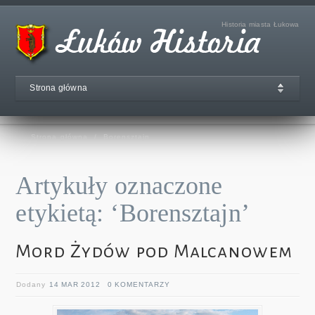
Historia miasta Łukowa
Strona główna
Strona główna
/
Borensztajn
Artykuły oznaczone
etykietą: ‘Borensztajn’
Mord Żydów pod Malcanowem
Dodany
14 MAR 2012
0 KOMENTARZY