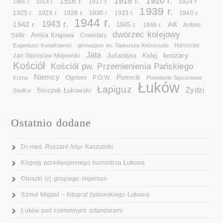
1918 r.
1920 r.
1916 r.
1865 r.
1914 r.
1917 r.
1924 r.
1939 r.
1925 r.
1926 r.
1928 r.
1930 r.
1933 r.
1940 r.
1944 r.
1943 r.
1942 r.
AK
1945 r.
1946 r.
Antoni
dworzec kolejowy
Armia Krajowa
Cmentarz
Stilkr
Eugeniusz Kwiatkowski
gimnazjum im. Tadeusza Kościuszki
Harcerze
Jata
koszary
Kolej
Jan Stanisław Majewski
Judaistyka
Kościół
Kościół pw. Przemienienia Pańskiego
Niemcy
Pomnik
Ogniwo
Krzna
P.O.W.
Powstanie Styczniowe
Łuków
Łapiguz
Żydzi
Stoczek Łukowski
Siedlce
Ostatnio dodane
Dr med. Ryszard Artur Kaszubski
Kłopoty przedwojennego burmistrza Łukowa
Obrazki (z) ginącego imperium
Szmul Migdał – fotograf żydowskiego Łukowa
Łuków pod czerwonymi sztandarami