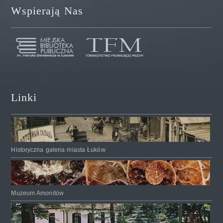
Wspierają Nas
Linki
Historyczna galeria miasta Łuków
Muzeum Amonitów