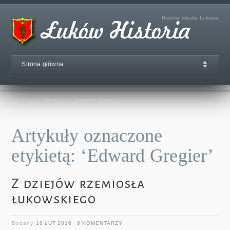
Historia miasta Łukowa
Strona główna
Strona główna
/
Edward Gregier
Artykuły oznaczone
etykietą: ‘Edward Gregier’
Z dziejów rzemiosła
łukowskiego
Dodany
18 LUT 2016
0 KOMENTARZY