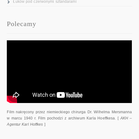
Łuków pod czerwonymi sztandarami
Polecamy
Film nakręcony przez niemieckiego chirurga Dr. Wilhelma Mersmanna
w marcu 1940 r. Film pochodzi z archiwum Karla Hoeffkesa. [
AKH –
Agentur Karl Hoffkes
]