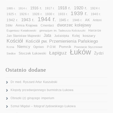
1918 r.
1920 r.
1916 r.
1865 r.
1914 r.
1917 r.
1924 r.
1939 r.
1925 r.
1926 r.
1928 r.
1930 r.
1933 r.
1940 r.
1944 r.
1943 r.
1942 r.
AK
1945 r.
1946 r.
Antoni
dworzec kolejowy
Armia Krajowa
Cmentarz
Stilkr
Eugeniusz Kwiatkowski
gimnazjum im. Tadeusza Kościuszki
Harcerze
Jata
koszary
Kolej
Jan Stanisław Majewski
Judaistyka
Kościół
Kościół pw. Przemienienia Pańskiego
Niemcy
Pomnik
Ogniwo
Krzna
P.O.W.
Powstanie Styczniowe
Łuków
Łapiguz
Żydzi
Stoczek Łukowski
Siedlce
Ostatnio dodane
Dr med. Ryszard Artur Kaszubski
Kłopoty przedwojennego burmistrza Łukowa
Obrazki (z) ginącego imperium
Szmul Migdał – fotograf żydowskiego Łukowa