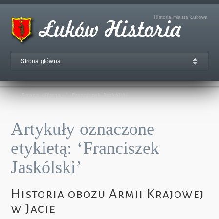
Historia miasta Łukowa
Strona główna
Strona główna
/
Franciszek Jaskólski
Artykuły oznaczone
etykietą: ‘Franciszek
Jaskólski’
Historia obozu Armii Krajowej
w Jacie