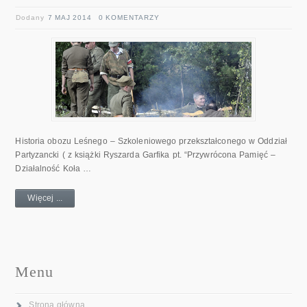
Dodany
7 MAJ 2014
0 KOMENTARZY
Historia obozu Leśnego – Szkoleniowego przekształconego w Oddział
Partyzancki ( z książki Ryszarda Garfika pt. “Przywrócona Pamięć –
Działalność Koła …
Więcej ...
Menu
Strona główna