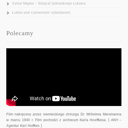
Szmul Migdał – fotograf żydowskiego Łukowa
Łuków pod czerwonymi sztandarami
Polecamy
Film nakręcony przez niemieckiego chirurga Dr. Wilhelma Mersmanna
w marcu 1940 r. Film pochodzi z archiwum Karla Hoeffkesa. [
AKH –
Agentur Karl Hoffkes
]