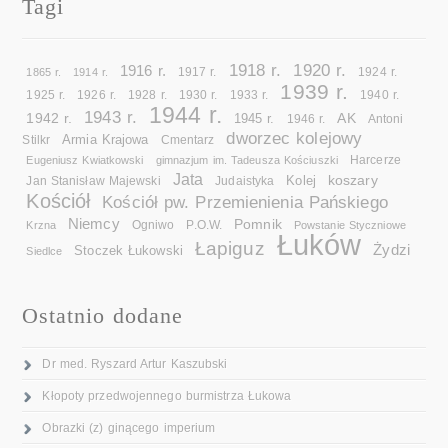
Tagi
1918 r.
1920 r.
1916 r.
1865 r.
1914 r.
1917 r.
1924 r.
1939 r.
1925 r.
1926 r.
1928 r.
1930 r.
1933 r.
1940 r.
1944 r.
1943 r.
1942 r.
AK
1945 r.
1946 r.
Antoni
dworzec kolejowy
Armia Krajowa
Cmentarz
Stilkr
Eugeniusz Kwiatkowski
gimnazjum im. Tadeusza Kościuszki
Harcerze
Jata
koszary
Kolej
Jan Stanisław Majewski
Judaistyka
Kościół
Kościół pw. Przemienienia Pańskiego
Niemcy
Pomnik
Ogniwo
Krzna
P.O.W.
Powstanie Styczniowe
Łuków
Łapiguz
Żydzi
Stoczek Łukowski
Siedlce
Ostatnio dodane
Dr med. Ryszard Artur Kaszubski
Kłopoty przedwojennego burmistrza Łukowa
Obrazki (z) ginącego imperium