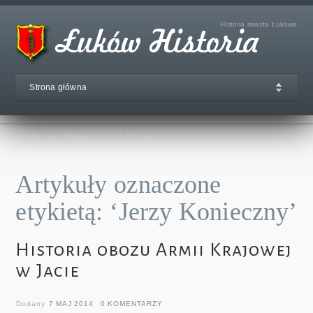
Historia miasta Łukowa
Strona główna
Strona główna
/
Jerzy Konieczny
Artykuły oznaczone
etykietą: ‘Jerzy Konieczny’
Historia obozu Armii Krajowej
w Jacie
Dodany
7 MAJ 2014
0 KOMENTARZY