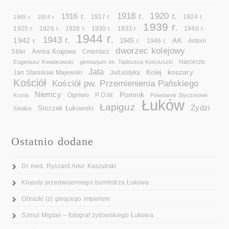
1918 r.
1920 r.
1916 r.
1865 r.
1914 r.
1917 r.
1924 r.
1939 r.
1925 r.
1926 r.
1928 r.
1930 r.
1933 r.
1940 r.
1944 r.
1943 r.
1942 r.
AK
1945 r.
1946 r.
Antoni
dworzec kolejowy
Armia Krajowa
Cmentarz
Stilkr
Eugeniusz Kwiatkowski
gimnazjum im. Tadeusza Kościuszki
Harcerze
Jata
koszary
Kolej
Jan Stanisław Majewski
Judaistyka
Kościół
Kościół pw. Przemienienia Pańskiego
Niemcy
Pomnik
Ogniwo
Krzna
P.O.W.
Powstanie Styczniowe
Łuków
Łapiguz
Żydzi
Stoczek Łukowski
Siedlce
Ostatnio dodane
Dr med. Ryszard Artur Kaszubski
Kłopoty przedwojennego burmistrza Łukowa
Obrazki (z) ginącego imperium
Szmul Migdał – fotograf żydowskiego Łukowa