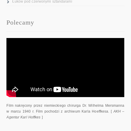
Łuków pod czerwonymi sztandarami
Polecamy
Film nakręcony przez niemieckiego chirurga Dr. Wilhelma Mersmanna
w marcu 1940 r. Film pochodzi z archiwum Karla Hoeffkesa. [
AKH –
Agentur Karl Hoffkes
]