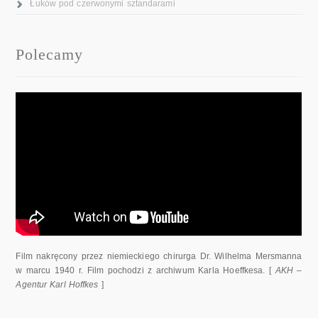
Łuków pod czerwonymi sztandarami
Polecamy
Film nakręcony przez niemieckiego chirurga Dr. Wilhelma Mersmanna
w marcu 1940 r. Film pochodzi z archiwum Karla Hoeffkesa. [
AKH –
Agentur Karl Hoffkes
]