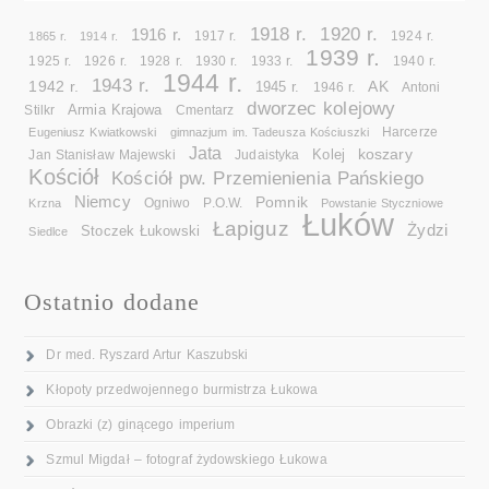
1918 r.
1920 r.
1916 r.
1865 r.
1914 r.
1917 r.
1924 r.
1939 r.
1925 r.
1926 r.
1928 r.
1930 r.
1933 r.
1940 r.
1944 r.
1943 r.
1942 r.
AK
1945 r.
1946 r.
Antoni
dworzec kolejowy
Armia Krajowa
Cmentarz
Stilkr
Eugeniusz Kwiatkowski
gimnazjum im. Tadeusza Kościuszki
Harcerze
Jata
koszary
Kolej
Jan Stanisław Majewski
Judaistyka
Kościół
Kościół pw. Przemienienia Pańskiego
Niemcy
Pomnik
Ogniwo
Krzna
P.O.W.
Powstanie Styczniowe
Łuków
Łapiguz
Żydzi
Stoczek Łukowski
Siedlce
Ostatnio dodane
Dr med. Ryszard Artur Kaszubski
Kłopoty przedwojennego burmistrza Łukowa
Obrazki (z) ginącego imperium
Szmul Migdał – fotograf żydowskiego Łukowa