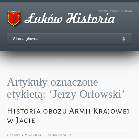
Historia miasta Łukowa
Strona główna
Strona główna
/
Jerzy Orłowski
Artykuły oznaczone
etykietą: ‘Jerzy Orłowski’
Historia obozu Armii Krajowej
w Jacie
Dodany
7 MAJ 2014
0 KOMENTARZY