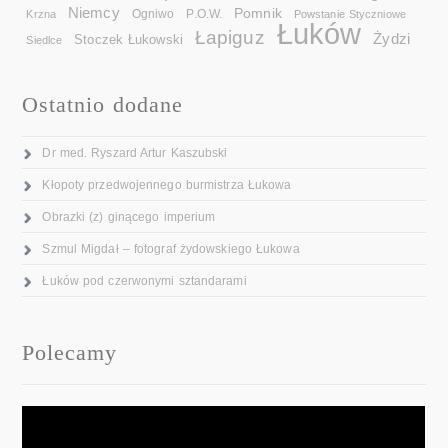
Niemcy
Pomnik
Ogniwo
Krzna
P.O.W.
Powstanie Styczniowe
Łuków
Łapiguz
Żydzi
Stoczek Łukowski
Siedlce
Ostatnio dodane
Dr med. Ryszard Artur Kaszubski
Kłopoty przedwojennego burmistrza Łukowa
Obrazki (z) ginącego imperium
Szmul Migdał – fotograf żydowskiego Łukowa
Łuków pod czerwonymi sztandarami
Polecamy