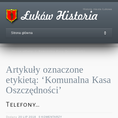
Historia miasta Łukowa
Strona główna
Strona główna
/
Komunalna Kasa Oszczędności
Artykuły oznaczone
etykietą: ‘Komunalna Kasa
Oszczędności’
Telefony…
Dodany
20 LIP 2018
0 KOMENTARZY