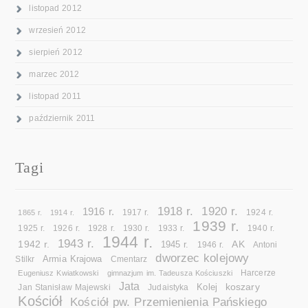
listopad 2012
wrzesień 2012
sierpień 2012
marzec 2012
listopad 2011
październik 2011
Tagi
1918 r.
1920 r.
1916 r.
1865 r.
1914 r.
1917 r.
1924 r.
1939 r.
1925 r.
1926 r.
1928 r.
1930 r.
1933 r.
1940 r.
1944 r.
1943 r.
1942 r.
AK
1945 r.
1946 r.
Antoni
dworzec kolejowy
Armia Krajowa
Cmentarz
Stilkr
Eugeniusz Kwiatkowski
gimnazjum im. Tadeusza Kościuszki
Harcerze
Jata
koszary
Kolej
Jan Stanisław Majewski
Judaistyka
Kościół
Kościół pw. Przemienienia Pańskiego