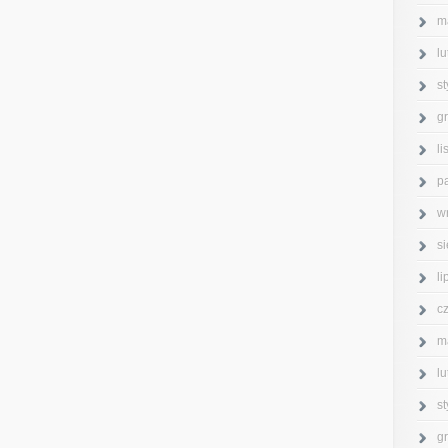
m
l
s
g
l
p
w
s
l
c
m
l
s
g