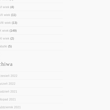
VI wiek
(4)
VII wiek
(11)
III wiek
(13)
X wiek
(149)
XI wiek
(2)
abytki
(5)
chiwa
rzesień 2022
tyczeń 2022
rudzień 2021
istopad 2021
aździernik 2021