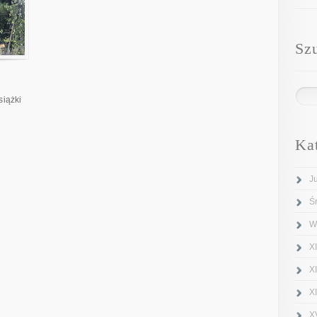
Sz
siążki
Ka
J
Ś
W
XI
X
X
X