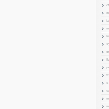
c
m
k
m
l
s
g
l
p
w
s
c
m
m