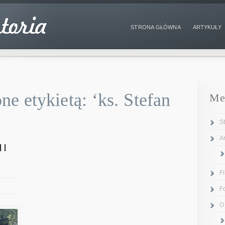
STRONA GŁÓWNA
ARTYKUŁY
e etykietą: ‘ks. Stefan
Me
S
Ar
ii
F
F
O