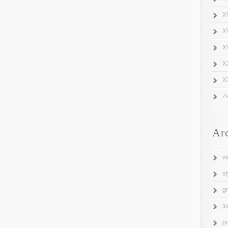
X
X
XV
X
X
Z
Ar
w
s
g
l
p