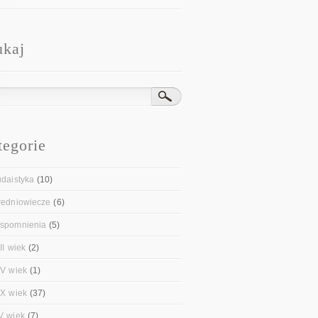
ukaj
tegorie
udaistyka
(10)
redniowiecze
(6)
spomnienia
(5)
II wiek
(2)
IV wiek
(1)
IX wiek
(37)
V wiek
(7)