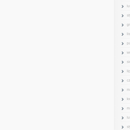
l
s
g
l
p
w
s
l
c
m
k
m
l
s