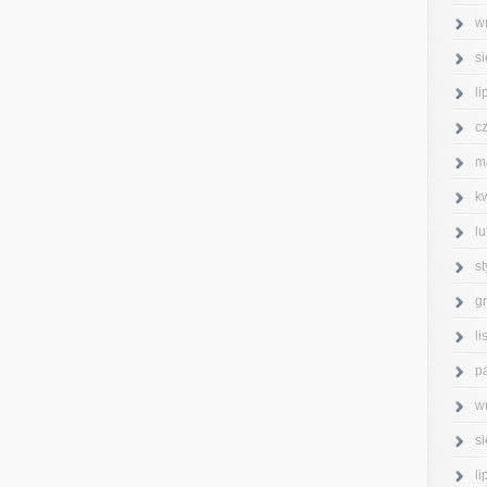
w
s
l
c
m
k
l
s
g
l
p
w
s
l