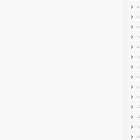
w
s
s
m
w
m
l
s
g
s
l
c
m
k