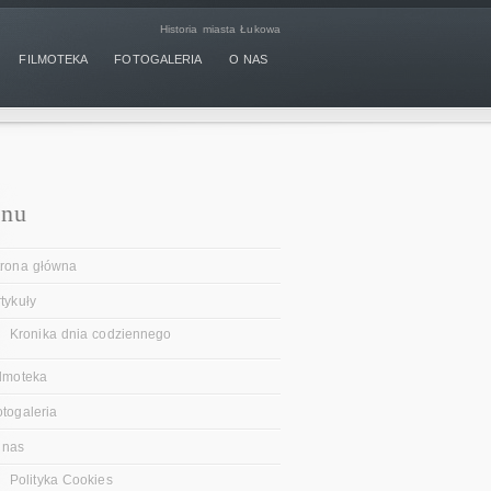
Historia miasta Łukowa
FILMOTEKA
FOTOGALERIA
O NAS
nu
trona główna
tykuły
Kronika dnia codziennego
ilmoteka
otogaleria
 nas
Polityka Cookies