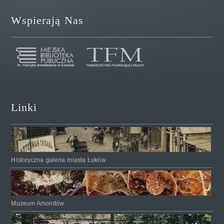
Wspierają Nas
Linki
Historyczna galeria miasta Łuków
Muzeum Amonitów