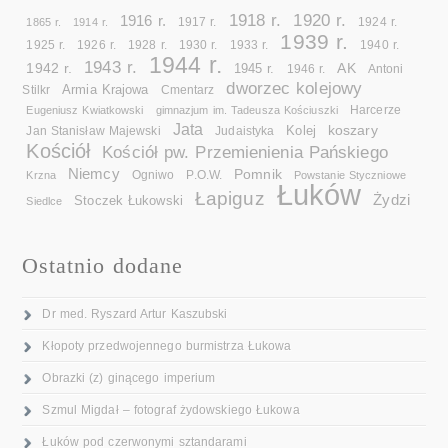
1918 r.
1920 r.
1916 r.
1865 r.
1914 r.
1917 r.
1924 r.
1939 r.
1925 r.
1926 r.
1928 r.
1930 r.
1933 r.
1940 r.
1944 r.
1943 r.
1942 r.
AK
1945 r.
1946 r.
Antoni
dworzec kolejowy
Armia Krajowa
Cmentarz
Stilkr
Eugeniusz Kwiatkowski
gimnazjum im. Tadeusza Kościuszki
Harcerze
Jata
koszary
Kolej
Jan Stanisław Majewski
Judaistyka
Kościół
Kościół pw. Przemienienia Pańskiego
Niemcy
Pomnik
Ogniwo
Krzna
P.O.W.
Powstanie Styczniowe
Łuków
Łapiguz
Żydzi
Stoczek Łukowski
Siedlce
Ostatnio dodane
Dr med. Ryszard Artur Kaszubski
Kłopoty przedwojennego burmistrza Łukowa
Obrazki (z) ginącego imperium
Szmul Migdał – fotograf żydowskiego Łukowa
Łuków pod czerwonymi sztandarami