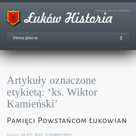
Historia miasta Łukowa
Strona główna
Strona główna
/
ks. Wiktor Kamieński
Artykuły oznaczone
etykietą: ‘ks. Wiktor
Kamieński’
Pamięci Powstańcom Łukowian
Dodany
18 STY 2015
0 KOMENTARZY