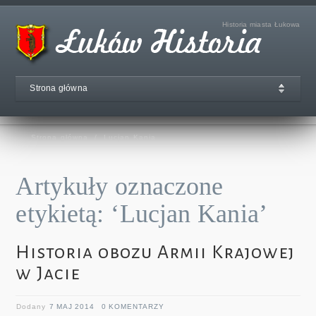
Historia miasta Łukowa
Strona główna
Strona główna
/
Lucjan Kania
Artykuły oznaczone
etykietą: ‘Lucjan Kania’
Historia obozu Armii Krajowej
w Jacie
Dodany
7 MAJ 2014
0 KOMENTARZY