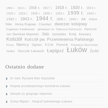
1918 r.
1920 r.
1916 r.
1865 r.
1914 r.
1917 r.
1924 r.
1939 r.
1925 r.
1926 r.
1928 r.
1930 r.
1933 r.
1940 r.
1944 r.
1943 r.
1942 r.
AK
1945 r.
1946 r.
Antoni
dworzec kolejowy
Armia Krajowa
Cmentarz
Stilkr
Eugeniusz Kwiatkowski
gimnazjum im. Tadeusza Kościuszki
Harcerze
Jata
koszary
Kolej
Jan Stanisław Majewski
Judaistyka
Kościół
Kościół pw. Przemienienia Pańskiego
Niemcy
Pomnik
Ogniwo
Krzna
P.O.W.
Powstanie Styczniowe
Łuków
Łapiguz
Żydzi
Stoczek Łukowski
Siedlce
Ostatnio dodane
Dr med. Ryszard Artur Kaszubski
Kłopoty przedwojennego burmistrza Łukowa
Obrazki (z) ginącego imperium
Szmul Migdał – fotograf żydowskiego Łukowa