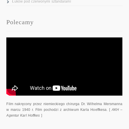
Łuków pod czerwonymi sztandarami
Polecamy
Film nakręcony przez niemieckiego chirurga Dr. Wilhelma Mersmanna
w marcu 1940 r. Film pochodzi z archiwum Karla Hoeffkesa. [
AKH –
Agentur Karl Hoffkes
]