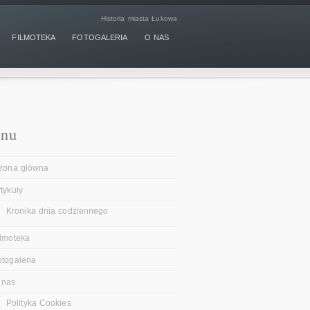
Historia miasta Łukowa
FILMOTEKA
FOTOGALERIA
O NAS
nu
trona główna
tykuły
Kronika dnia codziennego
ilmoteka
otogaleria
 nas
Polityka Cookies