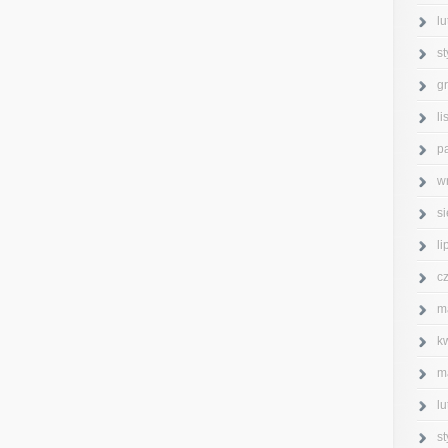
l
s
g
l
p
w
s
l
c
m
k
m
l
s