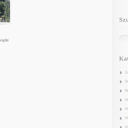
Sz
siążki
Ka
J
Ś
W
XI
X
X
X