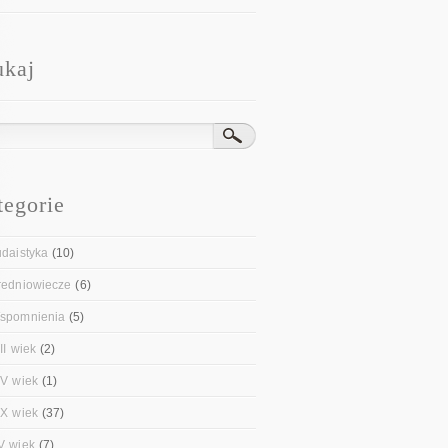
ukaj
tegorie
udaistyka
(10)
redniowiecze
(6)
spomnienia
(5)
II wiek
(2)
IV wiek
(1)
IX wiek
(37)
V wiek
(7)