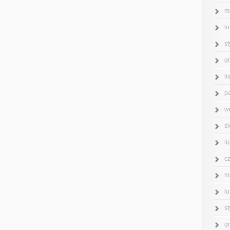
m
l
s
g
l
p
w
s
l
c
m
l
s
g