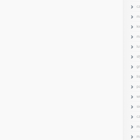
c
m
k
m
l
s
g
l
p
w
s
c
m
m