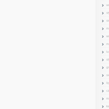
w
s
s
m
w
m
l
s
g
s
l
c
m
k