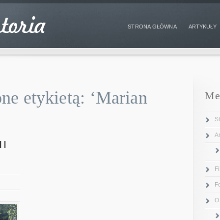
STRONA GŁÓWNA
ARTYKUŁY
ne etykietą: ‘Marian
Me
S
Ar
ii
F
F
O