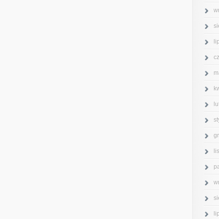
w
s
l
c
m
k
l
s
g
l
p
w
s
l