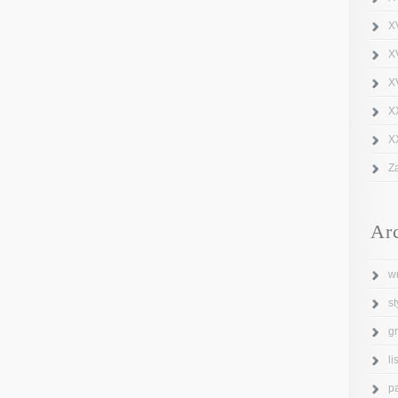
X
X
XV
X
X
Z
Ar
w
s
g
l
p