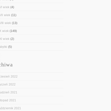
VI wiek
(4)
VII wiek
(11)
III wiek
(13)
X wiek
(149)
XI wiek
(2)
abytki
(5)
chiwa
rzesień 2022
tyczeń 2022
rudzień 2021
istopad 2021
aździernik 2021