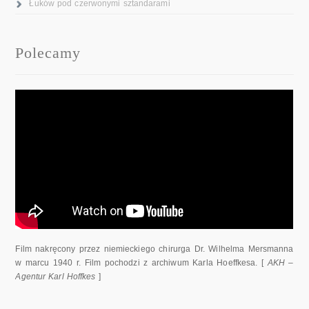
Łuków pod czerwonymi sztandarami
Polecamy
Film nakręcony przez niemieckiego chirurga Dr. Wilhelma Mersmanna
w marcu 1940 r. Film pochodzi z archiwum Karla Hoeffkesa. [
AKH –
Agentur Karl Hoffkes
]