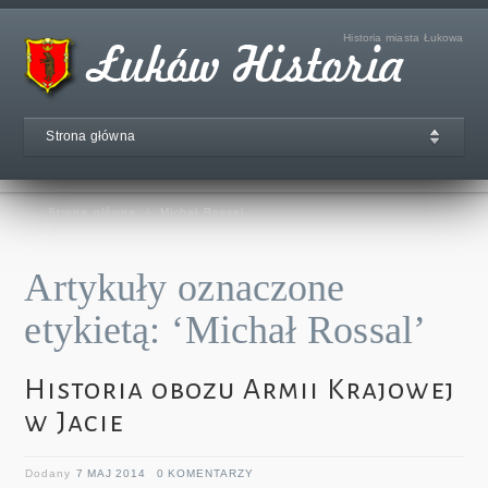
Historia miasta Łukowa
Strona główna
Strona główna
/
Michał Rossal
Artykuły oznaczone
etykietą: ‘Michał Rossal’
Historia obozu Armii Krajowej
w Jacie
Dodany
7 MAJ 2014
0 KOMENTARZY