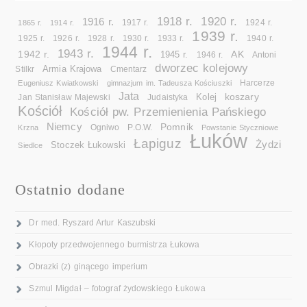
1918 r.
1920 r.
1916 r.
1865 r.
1914 r.
1917 r.
1924 r.
1939 r.
1925 r.
1926 r.
1928 r.
1930 r.
1933 r.
1940 r.
1944 r.
1943 r.
1942 r.
AK
1945 r.
1946 r.
Antoni
dworzec kolejowy
Armia Krajowa
Cmentarz
Stilkr
Eugeniusz Kwiatkowski
gimnazjum im. Tadeusza Kościuszki
Harcerze
Jata
koszary
Kolej
Jan Stanisław Majewski
Judaistyka
Kościół
Kościół pw. Przemienienia Pańskiego
Niemcy
Pomnik
Ogniwo
Krzna
P.O.W.
Powstanie Styczniowe
Łuków
Łapiguz
Żydzi
Stoczek Łukowski
Siedlce
Ostatnio dodane
Dr med. Ryszard Artur Kaszubski
Kłopoty przedwojennego burmistrza Łukowa
Obrazki (z) ginącego imperium
Szmul Migdał – fotograf żydowskiego Łukowa