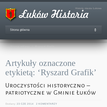
Historia miasta Łukowa
Strona główna
Strona główna
/
Ryszard Grafik
Artykuły oznaczone
etykietą: ‘Ryszard Grafik’
Uroczystości historyczno –
patriotyczne w Gminie Łuków
Dodany
23 CZE 2014
2 KOMENTARZY