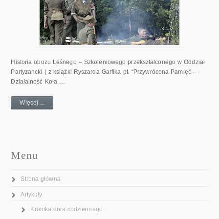
Historia obozu Leśnego – Szkoleniowego przekształconego w Oddział
Partyzancki ( z książki Ryszarda Garfika pt. “Przywrócona Pamięć –
Działalność Koła …
Więcej ...
Menu
Strona główna
Artykuły
Kronika dnia codziennego