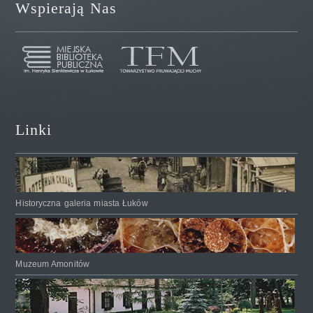
Wspierają Nas
Linki
Historyczna galeria miasta Łuków
Muzeum Amonitów