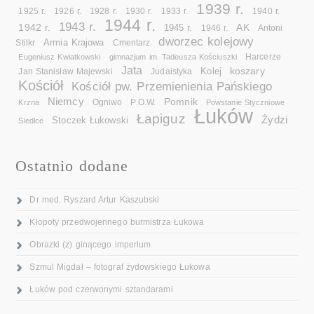
1939 r.
1925 r.
1926 r.
1928 r.
1930 r.
1933 r.
1940 r.
1944 r.
1943 r.
1942 r.
AK
1945 r.
1946 r.
Antoni
dworzec kolejowy
Armia Krajowa
Cmentarz
Stilkr
Eugeniusz Kwiatkowski
gimnazjum im. Tadeusza Kościuszki
Harcerze
Jata
koszary
Kolej
Jan Stanisław Majewski
Judaistyka
Kościół
Kościół pw. Przemienienia Pańskiego
Niemcy
Pomnik
Ogniwo
Krzna
P.O.W.
Powstanie Styczniowe
Łuków
Łapiguz
Żydzi
Stoczek Łukowski
Siedlce
Ostatnio dodane
Dr med. Ryszard Artur Kaszubski
Kłopoty przedwojennego burmistrza Łukowa
Obrazki (z) ginącego imperium
Szmul Migdał – fotograf żydowskiego Łukowa
Łuków pod czerwonymi sztandarami