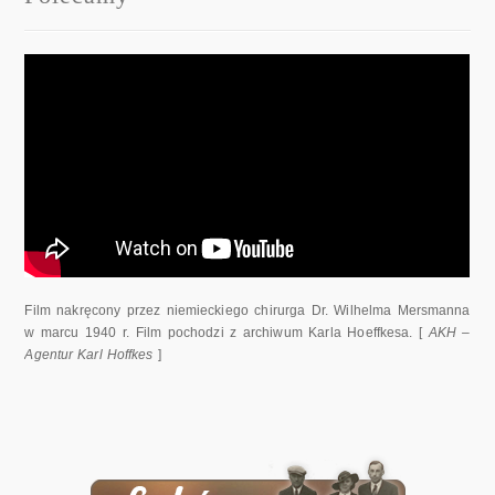
Film nakręcony przez niemieckiego chirurga Dr. Wilhelma Mersmanna
w marcu 1940 r. Film pochodzi z archiwum Karla Hoeffkesa. [
AKH –
Agentur Karl Hoffkes
]