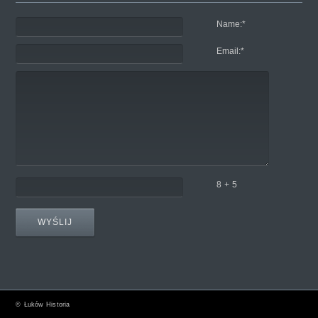
Name:
*
Email:
*
8 + 5
©
Łuków Historia