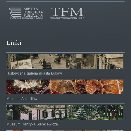
Linki
Historyczna galeria miasta Łuków
Muzeum Amonitów
Muzeum Henryka Sienkiewicza