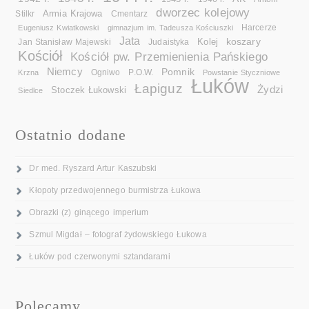
dworzec kolejowy
Armia Krajowa
Cmentarz
Stilkr
Eugeniusz Kwiatkowski
gimnazjum im. Tadeusza Kościuszki
Harcerze
Jata
koszary
Kolej
Jan Stanisław Majewski
Judaistyka
Kościół
Kościół pw. Przemienienia Pańskiego
Niemcy
Pomnik
Ogniwo
Krzna
P.O.W.
Powstanie Styczniowe
Łuków
Łapiguz
Żydzi
Stoczek Łukowski
Siedlce
Ostatnio dodane
Dr med. Ryszard Artur Kaszubski
Kłopoty przedwojennego burmistrza Łukowa
Obrazki (z) ginącego imperium
Szmul Migdał – fotograf żydowskiego Łukowa
Łuków pod czerwonymi sztandarami
Polecamy