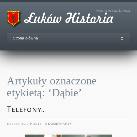
Historia miasta Łukowa
Strona główna
Strona główna
/
Dąbie
Artykuły oznaczone
etykietą: ‘Dąbie’
Telefony…
Dodany
20 LIP 2018
0 KOMENTARZY