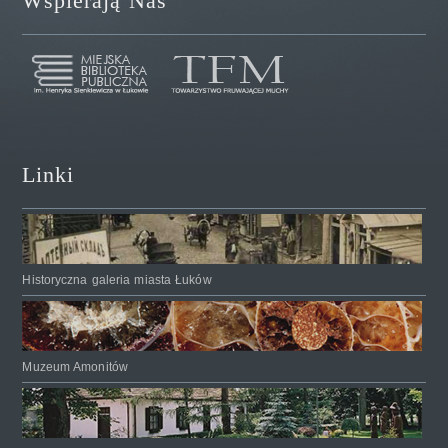
Wspierają Nas
Linki
Historyczna galeria miasta Łuków
Muzeum Amonitów