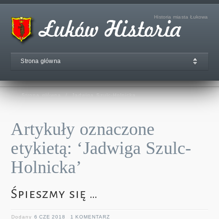
Historia miasta Łukowa
Strona główna
Strona główna
/
Jadwiga Szulc-Holnicka
Artykuły oznaczone
etykietą: ‘Jadwiga Szulc-
Holnicka’
Śpieszmy się …
Dodany
6 CZE 2018
1 KOMENTARZ