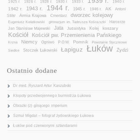
1939 r.
1925 r.
1926 r.
1928 r.
1930 r.
1933 r.
1940 r.
1944 r.
1943 r.
1942 r.
AK
1945 r.
1946 r.
Antoni
dworzec kolejowy
Armia Krajowa
Cmentarz
Stilkr
Eugeniusz Kwiatkowski
gimnazjum im. Tadeusza Kościuszki
Harcerze
Jata
koszary
Kolej
Jan Stanisław Majewski
Judaistyka
Kościół
Kościół pw. Przemienienia Pańskiego
Niemcy
Pomnik
Ogniwo
Krzna
P.O.W.
Powstanie Styczniowe
Łuków
Łapiguz
Żydzi
Stoczek Łukowski
Siedlce
Ostatnio dodane
Dr med. Ryszard Artur Kaszubski
Kłopoty przedwojennego burmistrza Łukowa
Obrazki (z) ginącego imperium
Szmul Migdał – fotograf żydowskiego Łukowa
Łuków pod czerwonymi sztandarami