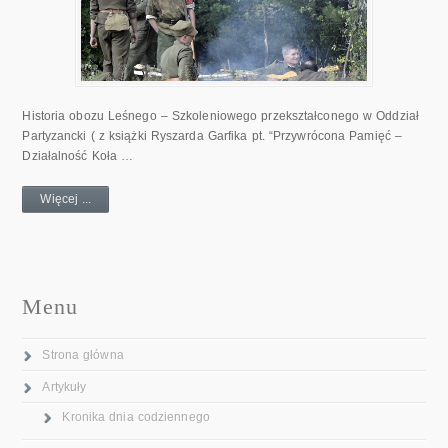
Historia obozu Leśnego – Szkoleniowego przekształconego w Oddział
Partyzancki ( z książki Ryszarda Garfika pt. “Przywrócona Pamięć –
Działalność Koła …
Więcej ...
Menu
Strona główna
Artykuły
Kronika dnia codziennego