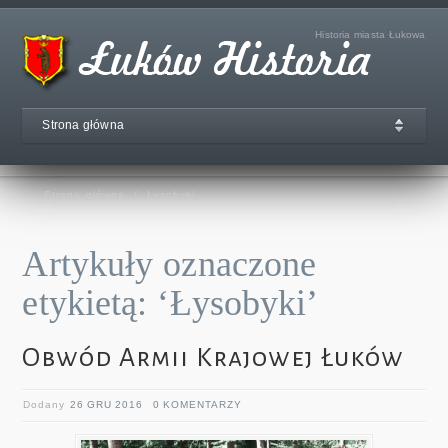
Historia miasta Łukowa
Strona główna
Strona główna
/
Łysobyki
Artykuły oznaczone
etykietą: ‘Łysobyki’
Obwód Armii Krajowej Łuków
Dodany
26 GRU 2016
0 KOMENTARZY