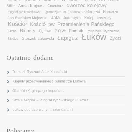
dworzec kolejowy
Armia Krajowa
Cmentarz
Stilkr
Eugeniusz Kwiatkowski
gimnazjum im. Tadeusza Kościuszki
Harcerze
Jata
koszary
Kolej
Jan Stanisław Majewski
Judaistyka
Kościół
Kościół pw. Przemienienia Pańskiego
Niemcy
Pomnik
Ogniwo
Krzna
P.O.W.
Powstanie Styczniowe
Łuków
Łapiguz
Żydzi
Stoczek Łukowski
Siedlce
Ostatnio dodane
Dr med. Ryszard Artur Kaszubski
Kłopoty przedwojennego burmistrza Łukowa
Obrazki (z) ginącego imperium
Szmul Migdał – fotograf żydowskiego Łukowa
Łuków pod czerwonymi sztandarami
Polecamy