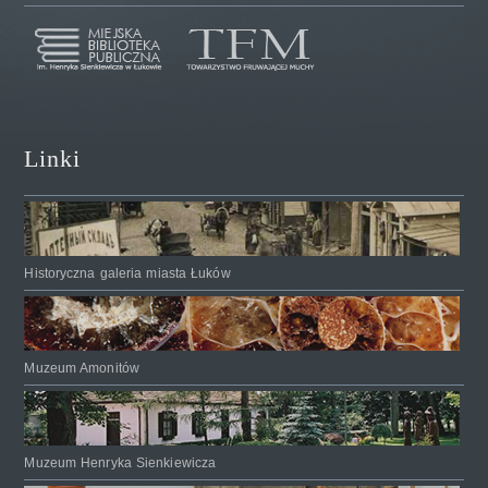
Linki
Historyczna galeria miasta Łuków
Muzeum Amonitów
Muzeum Henryka Sienkiewicza