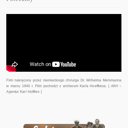
Film nakręcony przez niemieckiego chirurga Dr. Wilhelma Mersmanna
w marcu 1940 r. Film pochodzi z archiwum Karla Hoeffkesa. [
AKH –
Agentur Karl Hoffkes
]