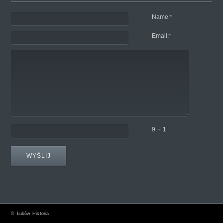
Name:
*
Email:
*
9 + 1
©
Łuków Historia