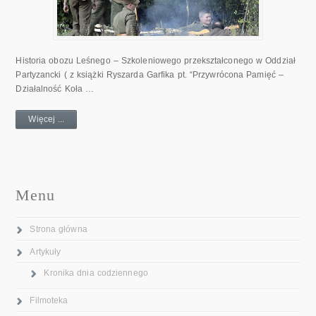
Historia obozu Leśnego – Szkoleniowego przekształconego w Oddział
Partyzancki ( z książki Ryszarda Garfika pt. “Przywrócona Pamięć –
Działalność Koła …
Więcej ...
Menu
Strona główna
Artykuły
Kronika dnia codziennego
Filmoteka