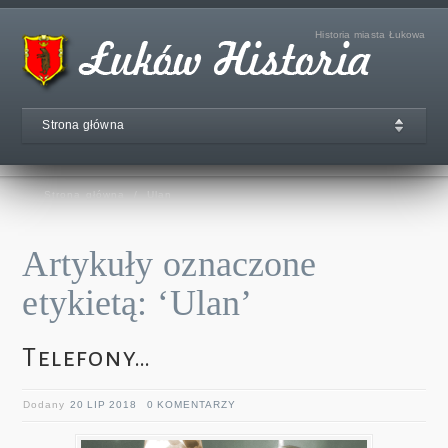
Historia miasta Łukowa
Strona główna
Strona główna
/
Ulan
Artykuły oznaczone
etykietą: ‘Ulan’
Telefony…
Dodany
20 LIP 2018
0 KOMENTARZY