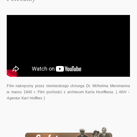
Film nakręcony przez niemieckiego chirurga Dr. Wilhelma Mersmanna
w marcu 1940 r. Film pochodzi z archiwum Karla Hoeffkesa. [
AKH –
Agentur Karl Hoffkes
]