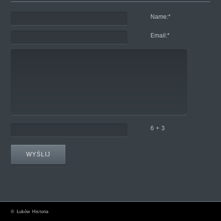
Name:
*
Email:
*
6 + 3
©
Łuków Historia