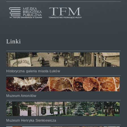
Linki
Historyczna galeria miasta Łuków
Muzeum Amonitów
Muzeum Henryka Sienkiewicza