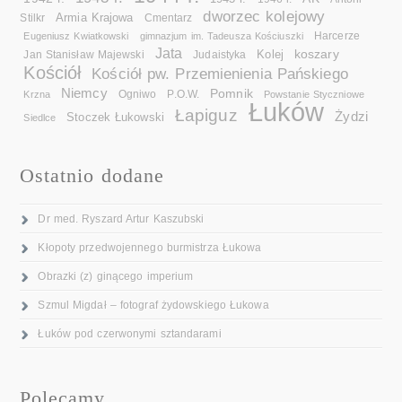
dworzec kolejowy
Armia Krajowa
Cmentarz
Stilkr
Eugeniusz Kwiatkowski
gimnazjum im. Tadeusza Kościuszki
Harcerze
Jata
koszary
Kolej
Jan Stanisław Majewski
Judaistyka
Kościół
Kościół pw. Przemienienia Pańskiego
Niemcy
Pomnik
Ogniwo
Krzna
P.O.W.
Powstanie Styczniowe
Łuków
Łapiguz
Żydzi
Stoczek Łukowski
Siedlce
Ostatnio dodane
Dr med. Ryszard Artur Kaszubski
Kłopoty przedwojennego burmistrza Łukowa
Obrazki (z) ginącego imperium
Szmul Migdał – fotograf żydowskiego Łukowa
Łuków pod czerwonymi sztandarami
Polecamy