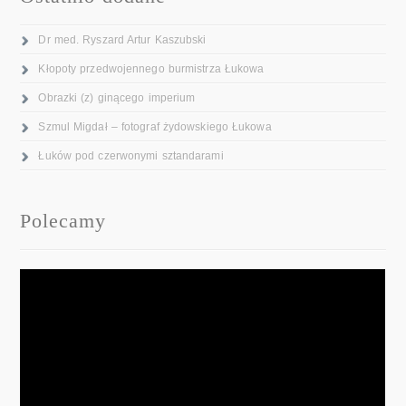
Dr med. Ryszard Artur Kaszubski
Kłopoty przedwojennego burmistrza Łukowa
Obrazki (z) ginącego imperium
Szmul Migdał – fotograf żydowskiego Łukowa
Łuków pod czerwonymi sztandarami
Polecamy