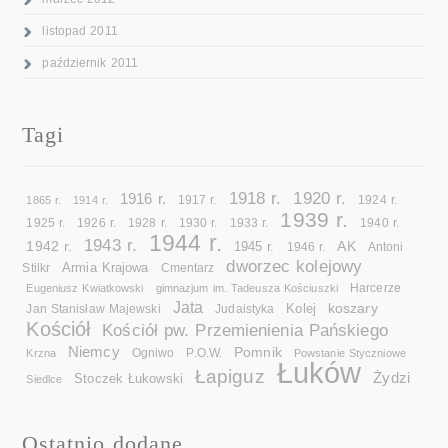
listopad 2011
październik 2011
Tagi
1918 r.
1920 r.
1916 r.
1865 r.
1914 r.
1917 r.
1924 r.
1939 r.
1925 r.
1926 r.
1928 r.
1930 r.
1933 r.
1940 r.
1944 r.
1943 r.
1942 r.
AK
1945 r.
1946 r.
Antoni
dworzec kolejowy
Armia Krajowa
Cmentarz
Stilkr
Eugeniusz Kwiatkowski
gimnazjum im. Tadeusza Kościuszki
Harcerze
Jata
koszary
Kolej
Jan Stanisław Majewski
Judaistyka
Kościół
Kościół pw. Przemienienia Pańskiego
Niemcy
Pomnik
Ogniwo
Krzna
P.O.W.
Powstanie Styczniowe
Łuków
Łapiguz
Żydzi
Stoczek Łukowski
Siedlce
Ostatnio dodane