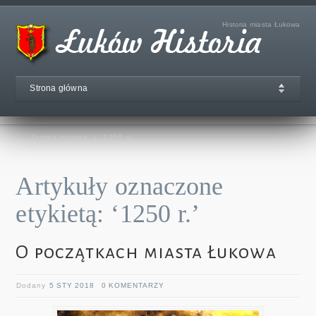
Historia miasta Łukowa
Strona główna
Strona główna
/
1250 r.
Artykuły oznaczone
etykietą: ‘1250 r.’
O początkach miasta Łukowa
Dodany
5 STY 2018
0 KOMENTARZY