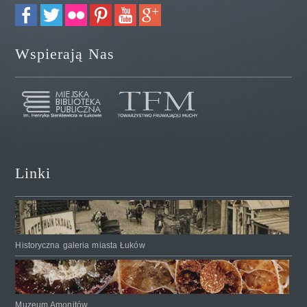
Wspierają Nas
Linki
Historyczna galeria miasta Łuków
Muzeum Amonitów