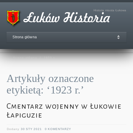
Historia miasta Łukowa
Strona główna
Strona główna
/
1923 r.
Artykuły oznaczone
etykietą: ‘1923 r.’
Cmentarz wojenny w Łukowie
Łapiguzie
Dodany
30 STY 2021
0 KOMENTARZY