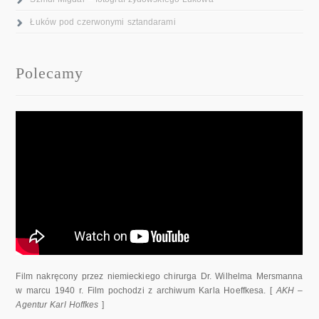
Łuków pod czerwonymi sztandarami
Polecamy
Film nakręcony przez niemieckiego chirurga Dr. Wilhelma Mersmanna
w marcu 1940 r. Film pochodzi z archiwum Karla Hoeffkesa. [
AKH –
Agentur Karl Hoffkes
]