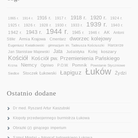
1918 r.
1920 r.
1916 r.
1865 r.
1914 r.
1917 r.
1924 r.
1939 r.
1925 r.
1926 r.
1928 r.
1930 r.
1933 r.
1940 r.
1944 r.
1943 r.
1942 r.
AK
1945 r.
1946 r.
Antoni
dworzec kolejowy
Armia Krajowa
Cmentarz
Stilkr
Eugeniusz Kwiatkowski
gimnazjum im. Tadeusza Kościuszki
Harcerze
Jata
koszary
Kolej
Jan Stanisław Majewski
Judaistyka
Kościół
Kościół pw. Przemienienia Pańskiego
Niemcy
Pomnik
Ogniwo
Krzna
P.O.W.
Powstanie Styczniowe
Łuków
Łapiguz
Żydzi
Stoczek Łukowski
Siedlce
Ostatnio dodane
Dr med. Ryszard Artur Kaszubski
Kłopoty przedwojennego burmistrza Łukowa
Obrazki (z) ginącego imperium
Szmul Migdał – fotograf żydowskiego Łukowa