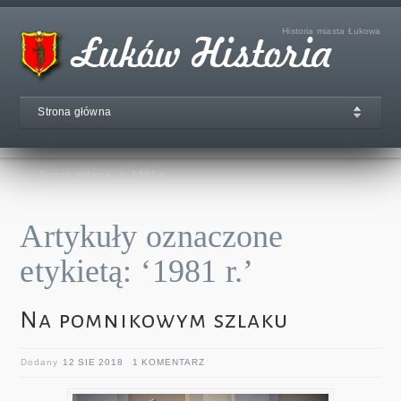
Historia miasta Łukowa
Strona główna
Strona główna
/
1981 r.
Artykuły oznaczone
etykietą: ‘1981 r.’
Na pomnikowym szlaku
Dodany
12 SIE 2018
1 KOMENTARZ