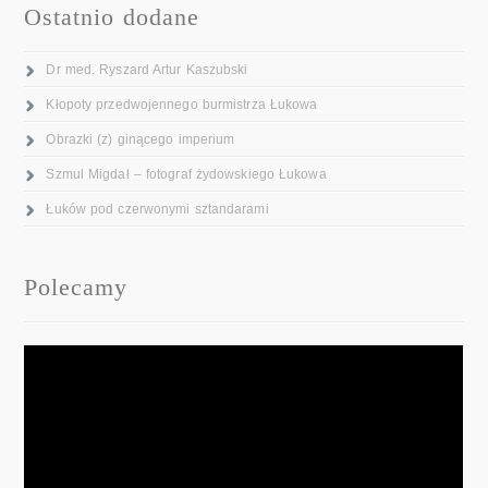
Ostatnio dodane
Dr med. Ryszard Artur Kaszubski
Kłopoty przedwojennego burmistrza Łukowa
Obrazki (z) ginącego imperium
Szmul Migdał – fotograf żydowskiego Łukowa
Łuków pod czerwonymi sztandarami
Polecamy