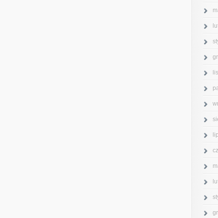
m
l
s
g
l
p
w
s
l
c
m
l
s
g