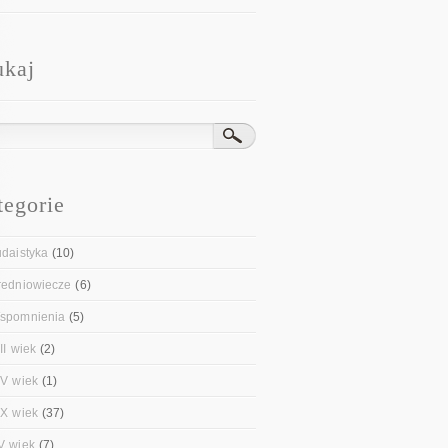
ukaj
tegorie
udaistyka
(10)
redniowiecze
(6)
spomnienia
(5)
II wiek
(2)
IV wiek
(1)
IX wiek
(37)
V wiek
(7)