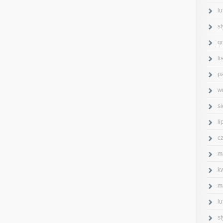
l
s
g
l
p
w
s
l
c
m
k
m
l
s