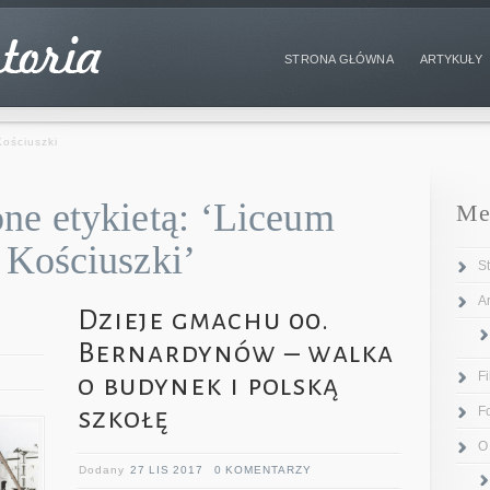
STRONA GŁÓWNA
ARTYKUŁY
ościuszki
ne etykietą: ‘Liceum
Me
 Kościuszki’
S
Ar
Dzieje gmachu 00.
Bernardynów – walka
F
o budynek i polską
szkołę
F
O
Dodany
27 LIS 2017
0 KOMENTARZY