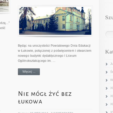
Sz
hodzą…”
ność
Będąc na uroczystości Powiatowego Dnia Edukacji
Ka
w Łukowie, połączonej z poświęceniem i otwarciem
nowego budynki dydaktycznego I Liceum
Ogólnokształcącego im. …
J
Więcej ...
Ś
W
XI
Nie mógł żyć bez
X
łukowa
X
m
X