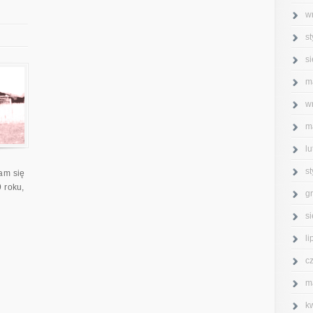
w
s
s
m
w
m
l
s
wam się
 roku,
g
s
l
c
m
k