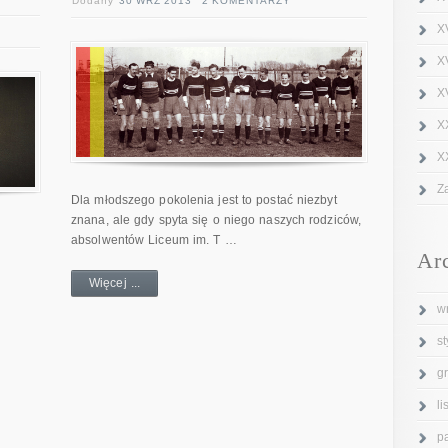
Dodany
30 WRZ 2013
2 KOMENTARZY
X
X
XV
X
X
Z
Dla młodszego pokolenia jest to postać niezbyt
znana, ale gdy spyta się o niego naszych rodziców,
absolwentów Liceum im. T …
Ar
Więcej ...
w
s
g
l
p