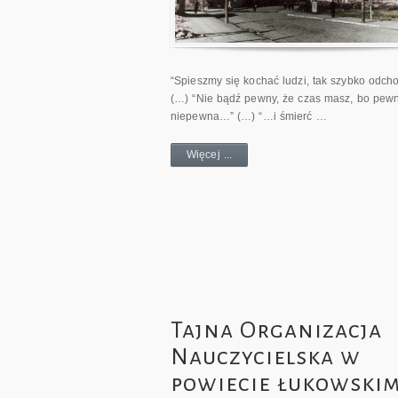
“Spieszmy się kochać ludzi, tak szybko odc
(…) “Nie bądź pewny, że czas masz, bo pew
niepewna…” (…) “…i śmierć …
Więcej ...
Tajna Organizacja
Nauczycielska w
powiecie łukowski