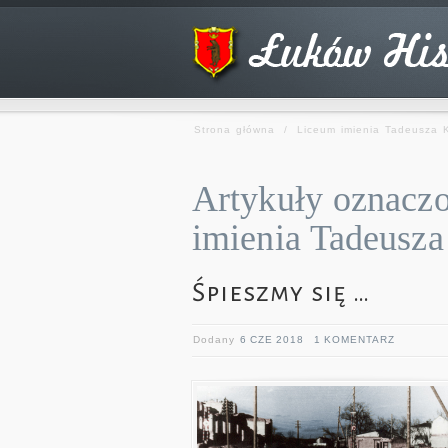
Strona główna
/
Liceum imienia Tadeusza K
Artykuły oznaczo
imienia Tadeusza
Śpieszmy się …
Dodany
6 CZE 2018
1 KOMENTARZ