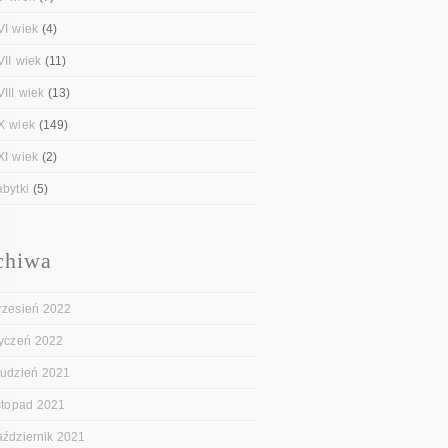
VI wiek
(4)
VII wiek
(11)
III wiek
(13)
X wiek
(149)
XI wiek
(2)
abytki
(5)
chiwa
rzesień 2022
tyczeń 2022
rudzień 2021
istopad 2021
aździernik 2021