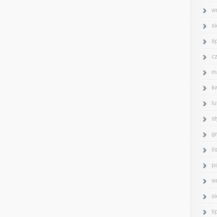
w
s
l
c
m
k
l
s
g
l
p
w
s
l