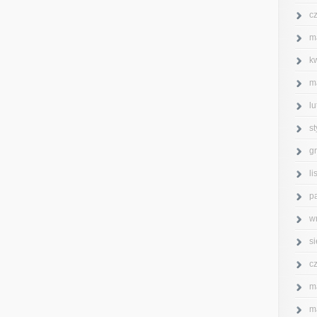
c
m
k
m
l
s
g
l
p
w
s
c
m
m