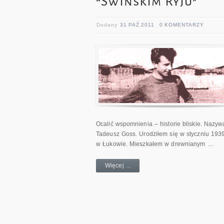
“Świńskim Ryju”
Dodany
31 PAŹ 2011
0 KOMENTARZY
Ocalić wspomnienia – historie bliskie. Nazy
Tadeusz Goss. Urodziłem się w styczniu 1939
w Łukowie. Mieszkałem w drewnianym …
Więcej ...