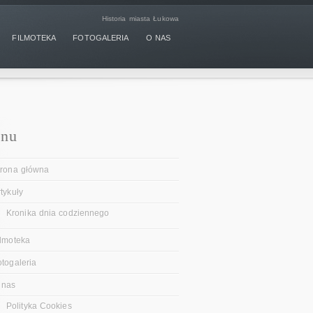
Historia miasta Łukowa
FILMOTEKA
FOTOGALERIA
O NAS
nu
trona główna
tykuły
Kronika dnia codziennego
ilmoteka
otogaleria
 nas
Polityka Cookies