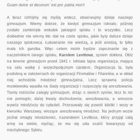
Guam dulce et decorum’ est pro patria mori!
A teraz cofnijmy się myślą wstecz, obserwujmy dzieje naszego
gimnazjum. Wiemy dobrze, że kiedyś gimnazjum istniało, później
zostało zamknięte wskutek jakiegoś spisku i to wszystko. Lecz
dokładnie nie wiemy kto stał na czele spisku, jakie były dalsze dzieje
naszego spiskowca. Łukowianie nie wiedzą, a jeśli wiedzą, to tylko
mała ich garstka. Więc celem moim będzie zapoznanie się z
naczelnikiem owego spisku,
Karolem Levittoux
, synem doktora. Otóż
na terenie gimnazjum przed 1841 r. istniała tajna organizacja, mająca
na celu walkę z wszechpotężnym caratem. Organizacja ta, była
podobną w założeniach do organizacji Filomatów i Filaretów, a w skład
niej wchodziła młodzież gimnazjalna. Lecz sprawna policja
moskiewska wpadła na ślady organizacji i rozpoczęły się aresztowania.
Tłumy rodziców zaległy gimnazjum, drżąc o swoich synów, lecz to nic
nie pomogło; dalej trwały dochodzenia, aresztowania, a wreszcie
wywóz młodzieży do cytadeli. Przesuwały się powoli kibitki i wozy w
kierunku Warszawy, wiozące aresztowaną młodzież. Na jednym wozie
jechał smagły młodzieniec, nazwiskiem Levittoux, który przyjął całą
winę na siebie, myśląc, że mu się uda ocalić towarzyszy od
niechybnego Sybiru.