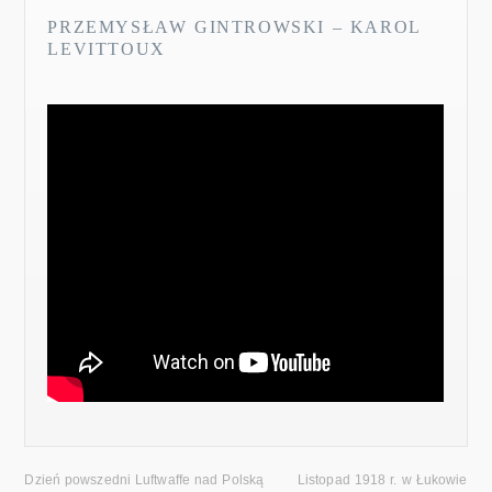
PRZEMYSŁAW GINTROWSKI – KAROL
LEVITTOUX
Dzień powszedni Luftwaffe nad Polską
Listopad 1918 r. w Łukowie