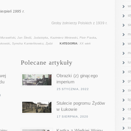
w
ierpień 1995 r.
s
Groby żołnierzy Polskich z 1939 r.
s
m
 Murawiński
,
Jan Śledź
,
Judaistyka
,
Kazimierz Miniewski
,
Piotr Piaska
,
w
ukowski
,
Symcha Kamieńkowicz
,
Żydzi
KATEGORIA:
XX wiek
m
Polecane artykuły
l
s
wej
Obrazki (z) ginącego
g
du
imperium
25 STYCZNIA, 2022
s
4
l
Stulecie pogromu Żydów
w Łukowie
c
17 SIERPNIA, 2020
m
k
ojny
Kartka z Wielkiej Wojny