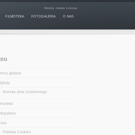
Historia miasta Łukowa
FILMOTEKA
FOTOGALERIA
O NAS
nu
trona główna
tykuły
Kronika dnia codziennego
ilmoteka
otogaleria
 nas
Polityka Cookies