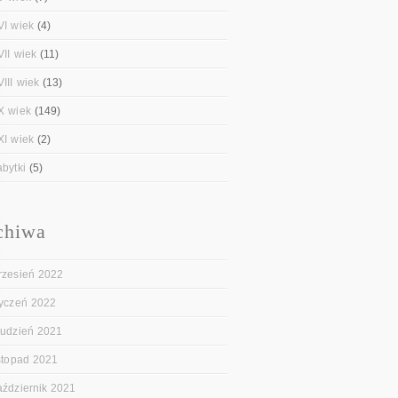
VI wiek
(4)
VII wiek
(11)
III wiek
(13)
X wiek
(149)
XI wiek
(2)
abytki
(5)
chiwa
rzesień 2022
tyczeń 2022
rudzień 2021
istopad 2021
aździernik 2021