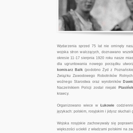
Wydarzenia sprzed 75 lat nie ominęły nasze
wojska stron walczących, doznawano wszelki
okresie 11-17 sierpnia 1920 roku nasze mias
dla ugruntowania nowego porządku utwo
komisarz Bałk
(podobno Żyd z Poznański
Związku Zawodowego Robotników Rolnyc
woźnego Starostwa oraz wyrobników
Dawi
Naczelnikiem Policji został niejaki
Ptasińsk
krawcy.
Organizowano wiece w
Łukowie
codzienni
językach: polskim, rosyjskim i jidysz słuchali
Wojska rosyjskie zachowywały się poprawni
większości uciekli z władzami polskimi na zac