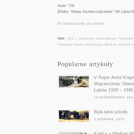
Autor: T.M.
Źródło: “Nowa Gazeta Łukowska” 3/4 Lipiec/S
26 metrów jazdy po peronie
TAGI:
1920 r.
,
Bolszewicy
,
Dawid Macarz
,
Franciszek
Powiatowy Komitet Rewolucyjny
,
Rewkom
,
Stoczek Ł
Popularne artykuły
V Rejon Armii Krajo
Wojcieszków Obwo
Łuków 1939 – 1945
19 PAŹDZIERNIKA, 201
Była taka szkoła
2 SIERPNIA, 2013
Kartka z Wielkiej W