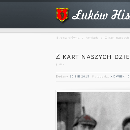
Strona główna
/
Artykuły
/
Z kart naszych
Z kart naszych dzi
3
min.
Dodany
16 SIE 2015
Kategoria:
XX WIEK
0