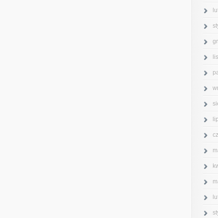
l
s
g
l
p
w
s
l
c
m
k
m
l
s