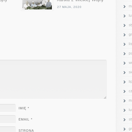
m
27 MAJA, 2020
l
s
g
l
p
w
s
l
c
m
IMIĘ
*
l
s
EMAIL
*
g
STRONA