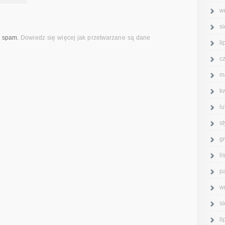
w
s
ć spam.
Dowiedz się więcej jak przetwarzane są dane
l
c
m
k
l
s
g
l
p
w
s
l