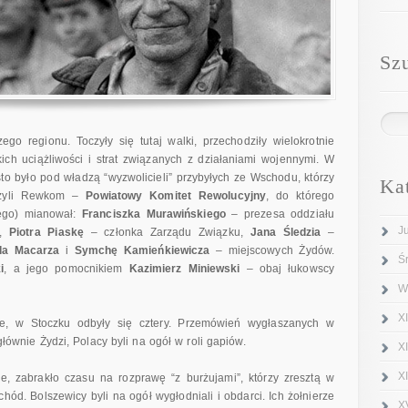
Sz
go regionu. Toczyły się tutaj walki, przechodziły wielokrotnie
ch uciążliwości i strat związanych z działaniami wojennymi. W
to było pod władzą “wyzwolicieli” przybyłych ze Wschodu, którzy
Ka
rzyli Rewkom –
Powiatowy Komitet Rewolucyjny
, do którego
ego) mianował:
Franciszka Murawińskiego
– prezesa oddziału
J
h,
Piotra Piaskę
– członka Zarządu Związku,
Jana Śledzia
–
da Macarza
i
Symchę Kamieńkiewicza
– miejscowych Żydów.
Ś
i
, a jego pomocnikiem
Kazimierz Miniewski
– obaj łukowscy
W
XI
e, w Stoczku odbyły się cztery. Przemówień wygłaszanych w
 głównie Żydzi, Polacy byli na ogół w roli gapiów.
X
X
e, zabrakło czasu na rozprawę “z burżujami”, którzy zresztą w
hód. Bolszewicy byli na ogół wygłodniali i obdarci. Ich żołnierze
X