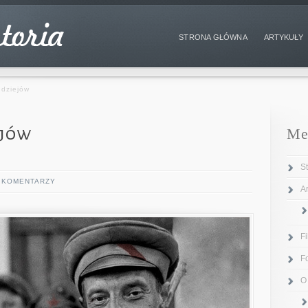
STRONA GŁÓWNA
ARTYKUŁY
 dziejów
ejów
Me
S
 KOMENTARZY
Ar
F
F
O