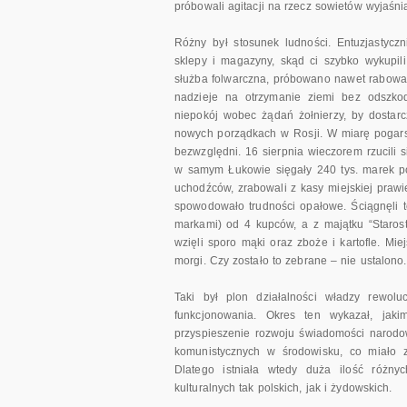
próbowali agitacji na rzecz sowietów wyjaśniaj
Różny był stosunek ludności. Entuzjastyczn
sklepy i magazyny, skąd ci szybko wykupili
służba folwarczna, próbowano nawet rabowa
nadzieje na otrzymanie ziemi bez odszko
niepokój wobec żądań żołnierzy, by dostar
nowych porządkach w Rosji. W miarę pogarsza
bezwzględni. 16 sierpnia wieczorem rzucili s
w samym Łukowie sięgały 240 tys. marek pol
uchodźców, zrabowali z kasy miejskiej prawi
spowodowało trudności opałowe. Ściągnęli te
markami) od 4 kupców, a z majątku “Starostw
wzięli sporo mąki oraz zboże i kartofle. M
morgi. Czy zostało to zebrane – nie ustalono.
Taki był plon działalności władzy rewolu
funkcjonowania. Okres ten wykazał, jak
przyspieszenie rozwoju świadomości narodo
komunistycznych w środowisku, co miało 
Dlatego istniała wtedy duża ilość różnyc
kulturalnych tak polskich, jak i żydowskich.