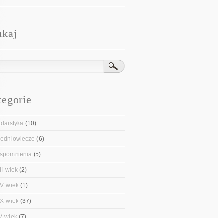
ukaj
tegorie
udaistyka
(10)
redniowiecze
(6)
spomnienia
(5)
II wiek
(2)
IV wiek
(1)
IX wiek
(37)
V wiek
(7)