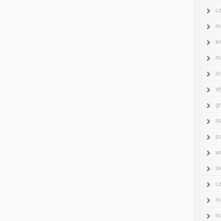
c
m
k
m
l
s
g
l
p
w
s
c
m
m