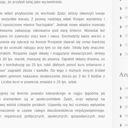
ąc, że przybyli tutaj jako wyzwoliciele.
X
ie witali przybyszów ze wschodu Żydzi, którzy otworzyli swoje
X
 wszystkie towary. Z pewną nadzieją witali Rosjan wyrobnicy i
ć opuszczone mienie “burżujskie”. Jednak nowe władze rozwiały
XV
dowania zakazując rabowania pod karą śmierci. Wzrastał też
X
czano im żywności oraz koni i owsa. Dochodziły także wieści o
nia się sytuacji na froncie Rosjanie stawali się coraz bardziej
X
ię do ucieczki rabując przy tym co się dało. Straty były znaczne:
skich. Rosjanie zajęli składy i magazyny stowarzyszeń, sklepy
Z
e 20 tys. marek, maszynę do pisania. Ograbili składy drewna, co
 z kontrybucję po 25 tys. rubli (których ponoć kurs zrównano z
o” zagrabili zboże i kartofle. Do tego z różnych innych źródeł
Ar
iejskim gminom nakazano dostarczenie zboża po 3 do 5 funtów z
 Liczba koni w powiecie zmalała o 25 tys. sztuk.
w
cyjnej na terenie powiatu łukowskiego w ciągu tygodnia jej
s
im elementem są w społeczeństwie Żydzi, oraz wpłynął na
wej wśród chłopów polskich. Ujawniły się też rozmiary wpływów
g
znaczenie w czasie całego dwudziestolecia międzywojennego.
l
h organizacji politycznych, społecznych, gospodarczych oraz
p