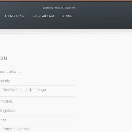
Historia miasta Łukowa
FILMOTEKA
FOTOGALERIA
O NAS
nu
trona główna
tykuły
Kronika dnia codziennego
ilmoteka
otogaleria
 nas
Polityka Cookies