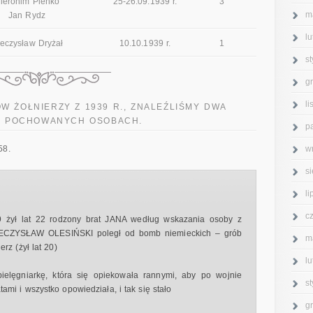
ieronim Pieńko
25-26.09.1939 r.
3
m
Jan Rydz
l
eczysław Dryżał
10.10.1939 r.
1
s
g
l
 ŻOŁNIERZY Z 1939 R., ZNALEŹLIŚMY DWA
 O POCHOWANYCH OSOBACH.
p
w
58.
s
l
c
 żył lat 22 rodzony brat JANA według wskazania osoby z
MIECZYSŁAW OLESIŃSKI poległ od bomb niemieckich – grób
m
rz (żył lat 20)
l
pielęgniarkę, która się opiekowała rannymi, aby po wojnie
s
mi i wszystko opowiedziała, i tak się stało
g