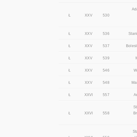
Ad
Ł
XXV
530
Ł
XXV
536
Stan
Ł
XXV
537
Boles
Ł
XXV
539
Ł
XXV
546
W
Ł
XXV
548
Ma
Ł
XXVI
557
A
St
Ł
XXVI
558
Br
St