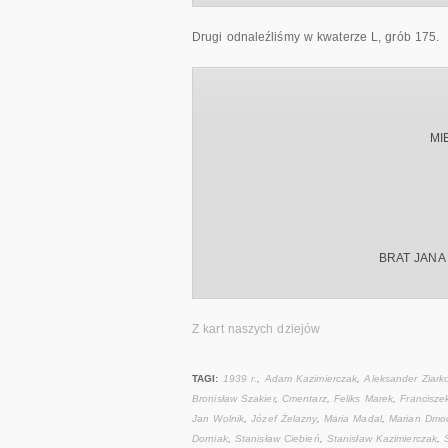
Drugi odnaleźliśmy w kwaterze L, grób 175.
MI
BRAT JANA
Z kart naszych dziejów
TAGI:
1939 r.
,
Adam Kazimierczak
,
Aleksander Ziark
Bronisław Szakier
,
Cmentarz
,
Feliks Marek
,
Francisze
Jan Wolnik
,
Józef Żelazny
,
Maria Madal
,
Marian Dmo
Dorniak
,
Stanisław Ciebień
,
Stanisław Kazimierczak
,