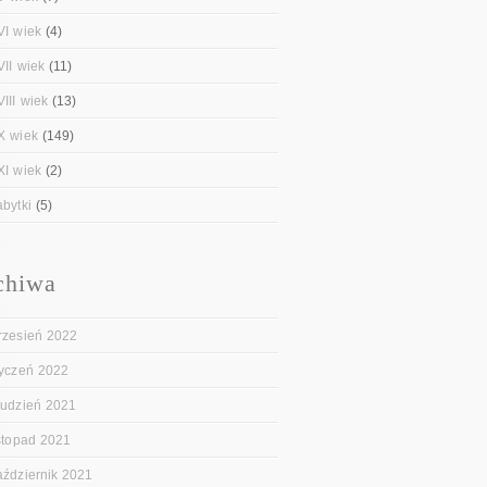
VI wiek
(4)
VII wiek
(11)
III wiek
(13)
X wiek
(149)
XI wiek
(2)
abytki
(5)
chiwa
rzesień 2022
tyczeń 2022
rudzień 2021
istopad 2021
aździernik 2021