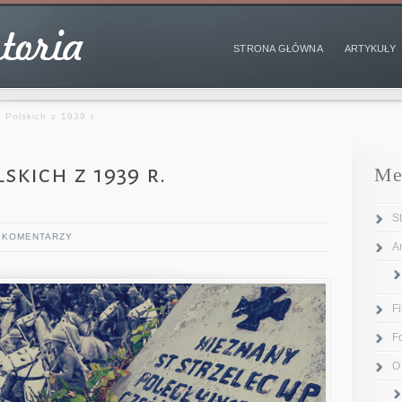
STRONA GŁÓWNA
ARTYKUŁY
 Polskich z 1939 r.
skich z 1939 r.
Me
S
 KOMENTARZY
Ar
F
F
O