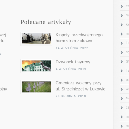
c
m
Polecane artykuły
k
m
wej
Kłopoty przedwojennego
du
burmistrza Łukowa
l
14 WRZEŚNIA, 2022
s
4
g
Dzwonek i syreny
4 WRZEŚNIA, 2019
l
p
Cmentarz wojenny przy
ojny
ul. Strzelniczej w Łukowie
w
20 GRUDNIA, 2018
s
c
m
m