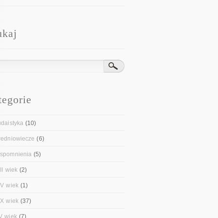
ukaj
tegorie
udaistyka
(10)
redniowiecze
(6)
spomnienia
(5)
II wiek
(2)
IV wiek
(1)
IX wiek
(37)
V wiek
(7)