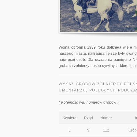
Wojna obronna 1939 roku dotknęła wiele mi
naszego miasta, najtragiczniejsze były dwa 
najwięcej osób. Dla uczczenia pamięci o Ni
grobach żołnierzy i osób cywilnych które zn
WYKAZ GROBÓW ŻOŁNIERZY POLSK
CMENTARZU, POLEGŁYCH PODCZAS
( Kolejność wg. numerów grobów )
Kwatera
Rząd
Numer
L
V
112
Grób