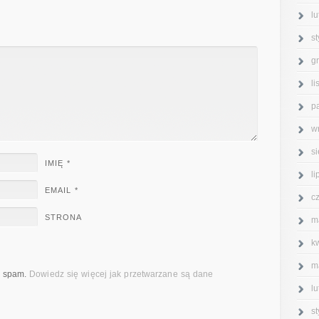
l
s
g
l
p
w
s
IMIĘ
*
l
EMAIL
*
c
STRONA
m
k
m
ć spam.
Dowiedz się więcej jak przetwarzane są dane
l
s