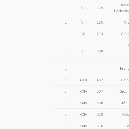
Jan W
L
VII
175
i 2ch nie
L
VII
185
Mi
L
IX
213
Grób
L
XII
300
L
Franc
Ł
XXIII
487
Grób
Ł
XXIV
507
Grób 
Ł
XXIV
508
Grób 
Ł
XXIV
510
Alek
Ł
XXIV
516
A