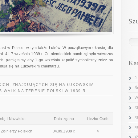
Sz
ast w Polsce, w tym także Łuków. W początkowym okresie, dla
dni: 4 i 7 września 1939 r. Od niemieckich bomb zginęło wówczas
ch, pamiętajmy aby 1-go września zapalić symboliczny znicz na
Ka
ajdują się na Łukowskim cmentarzu.
J
ICH, ZNAJDUJĄCYCH SIĘ NA ŁUKOWSKIM
Ś
 WALK NA TERENIE POLSKI W 1939 R.
W
XI
X
Imię i Nazwisko
Data zgonu
Liczba Osób
X
 Żołnierzy Polskich
04.09.1939 r.
4
X