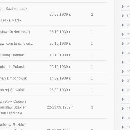
w
am Kazimierczak
25.09.1939 r.
2
s
Feliks Marek
s
isław Kazimierczak
06.10.1939 r.
1
m
w
ław Konstantynowicz
25.10.1939 r.
1
m
Mikołaj Dorniak
10.10.1939 r.
1
l
ojciech Pularski
02.10.1939 r.
1
s
rian Dmochowski
14.09.1939 r.
1
g
s
ndrzej Sławiński
26.09.1939 r.
1
l
anisław Ciebień
onisław Szakier
22-23.09.1939 r.
3
c
Jan Olesiński
m
anisław Rozbicki
k