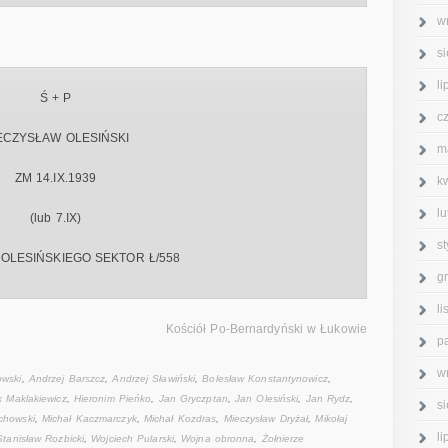
w
s
l
Ś + P
c
ECZYSŁAW OLESIŃSKI
m
ZM 14.IX.1939
k
l
(lub 7.IX)
s
 OLESIŃSKIEGO SEKTOR Ł/558
g
l
Kościół Po-Bernardyński w Łukowie
p
w
owski
,
Andrzej Barszcz
,
Andrzej Sławiński
,
Bolesław Konstantynowicz
,
k Maklakiewicz
,
Hieronim Pieńko
,
Jan Gryczptan
,
Jan Olesiński
,
Jan Rydz
,
s
chowski
,
Michał Kaczmarczyk
,
Michał Kozdras
,
Mieczysław Dryżał
,
Mikołaj
l
Stanisław Rozbicki
,
Wojciech Pularski
,
Wojna obronna
,
Żołnierze