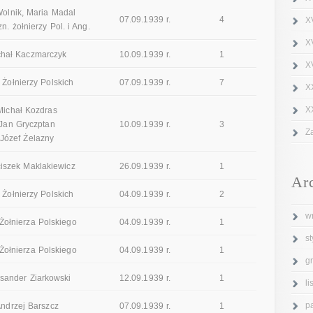
olnik, Maria Madal
07.09.1939 r.
4
X
zn. żołnierzy Pol. i Ang.
X
chał Kaczmarczyk
10.09.1939 r.
1
XV
 Żołnierzy Polskich
07.09.1939 r.
7
X
X
Michał Kozdras
Jan Gryczptan
10.09.1939 r.
3
Z
Józef Żelazny
iszek Maklakiewicz
26.09.1939 r.
1
Ar
 Żołnierzy Polskich
04.09.1939 r.
2
w
Żołnierza Polskiego
04.09.1939 r.
1
s
Żołnierza Polskiego
04.09.1939 r.
1
g
sander Ziarkowski
12.09.1939 r.
1
l
p
ndrzej Barszcz
07.09.1939 r.
1