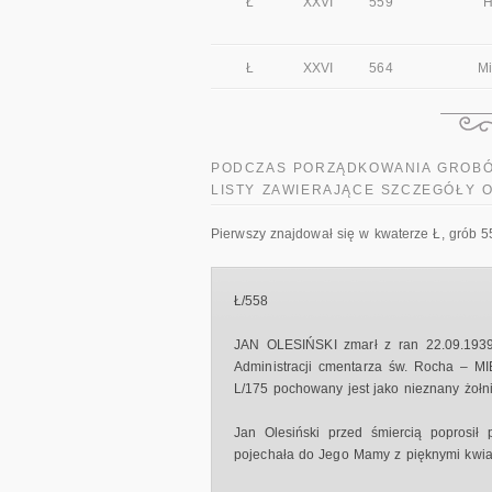
Ł
XXVI
559
H
Ł
XXVI
564
Mi
PODCZAS PORZĄDKOWANIA GROBÓW
LISTY ZAWIERAJĄCE SZCZEGÓŁY
Pierwszy znajdował się w kwaterze Ł, grób 5
Ł/558
JAN OLESIŃSKI zmarł z ran 22.09.1939
Administracji cmentarza św. Rocha – 
L/175 pochowany jest jako nieznany żołnie
Jan Olesiński przed śmiercią poprosił 
pojechała do Jego Mamy z pięknymi kwiata