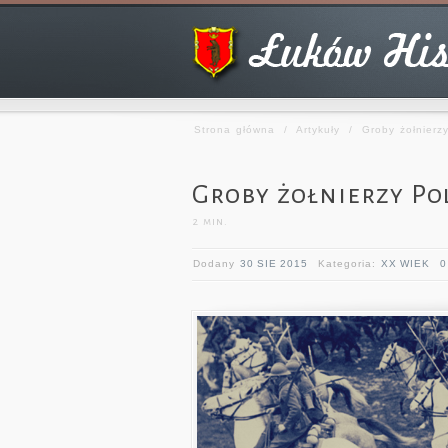
Strona główna
/
Artykuły
/
Groby żołnierzy
Groby żołnierzy Pol
2
min.
Dodany
30 SIE 2015
Kategoria:
XX WIEK
0