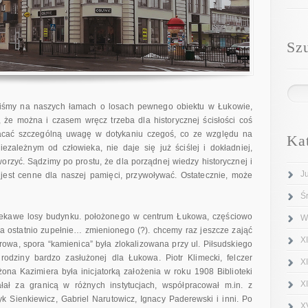
Sz
liśmy na naszych łamach o losach pewnego obiektu w Łukowie,
ię, że można i czasem wręcz trzeba dla historycznej ścisłości coś
racać szczególną uwagę w dotykaniu czegoś, co ze względu na
Ka
ezależnym od człowieka, nie daje się już ściślej i dokładniej,
orzyć. Sądzimy po prostu, że dla porządnej wiedzy historycznej i
J
 jest cenne dla naszej pamięci, przywoływać. Ostatecznie, może
Ś
iekawe losy budynku. położonego w centrum Łukowa, częściowo
W
 a ostatnio zupełnie… zmienionego (?). chcemy raz jeszcze zająć
XI
owa, spora “kamienica” była zlokalizowana przy ul. Piłsudskiego
odziny bardzo zasłużonej dla Łukowa. Piotr Klimecki, felczer
X
na Kazimiera była inicjatorką założenia w roku 1908 Biblioteki
X
ałał za granicą w różnych instytucjach, współpracował m.in. z
yk Sienkiewicz, Gabriel Narutowicz, Ignacy Paderewski i inni. Po
X