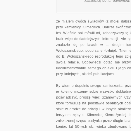
kamienicę do fundamentów,
że miałem dwóch świadków (z mojej dalsze
przy kamienicy Klimeckich. Dobrze skończył
ich. Właśnie oni mówili mi, zobaczywszy tę k
brak więc dokładniejszych informacji. Ale 
znalazło się po latach w … drugim tomie
Wołoszańskiego, podpisane (cytuję): “Niemi
do B. Wołoszańskiego reprodukcję tego zdję
swoją relację. Odpowiedzi dotąd me otrzy
udokumentowanie samego obiektu i jego ok
przy kolejnych jakichś publikacjach.
By wiernie dopełnić swego zamierzenia, prz
je kolejno możemy sobie wszystko dokładni
poświadczyć, proszę więc Szanownych Czyt
które formułuję na podstawie osobistych do
stale w drodze do szkoły i w innych okolicz
leczyłem zęby u Klimeckiej-Kiernożyckiej
zniszczonej części budynku przez długie lat
koniec lat 50-tych ub. wieku zbudowano 