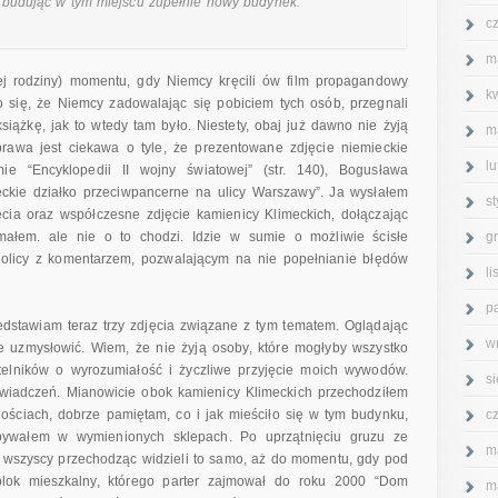
 budując w tym miejscu zupełnie nowy budynek.
c
m
j rodziny) momentu, gdy Niemcy kręcili ów film propagandowy
k
o się, że Niemcy zadowalając się pobiciem tych osób, przegnali
siążkę, jak to wtedy tam było. Niestety, obaj już dawno nie żyją
m
sprawa jest ciekawa o tyle, że prezentowane zdjęcie niemieckie
l
 “Encyklopedii II wojny światowej” (str. 140), Bogusława
eckie działko przeciwpancerne na ulicy Warszawy”. Ja wysłałem
s
cia oraz współczesne zdjęcie kamienicy Klimeckich, dołączając
g
małem. ale nie o to chodzi. Idzie w sumie o możliwie ścisłe
olicy z komentarzem, pozwalającym na nie popełnianie błędów
l
p
edstawiam teraz trzy zdjęcia związane z tym tematem. Oglądając
w
e uzmysłowić. Wiem, że nie żyją osoby, które mogłyby wszystko
elników o wyrozumiałość i życzliwe przyjęcie moich wywodów.
s
świadczeń. Mianowicie obok kamienicy Klimeckich przechodziłem
c
nościach, dobrze pamiętam, co i jak mieściło się w tym budynku,
. bywałem w wymienionych sklepach. Po uprzątnięciu gruzu ze
m
a wszyscy przechodząc widzieli to samo, aż do momentu, gdy pod
blok mieszkalny, którego parter zajmował do roku 2000 “Dom
m