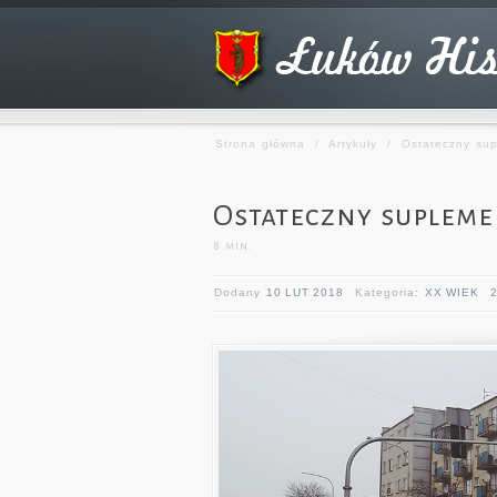
Strona główna
/
Artykuły
/
Ostateczny su
Ostateczny suplem
8
min.
Dodany
10 LUT 2018
Kategoria:
XX WIEK