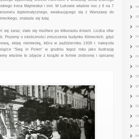
wskiego Irena Majmeskuł i inni. W Łukowie właśnie noc z 6 na 7
w
ersonelu dyplomatycznego, ewakuującego się z Warszawy do
s
meckiego, znalazła się tutaj.
s
ię zaraz, stało się możliwe po kilkunastu dniach. Liczba ofiar
m
b. Piszemy o okoliczności zniszczenia budynku Klimeckich, gdyż
lmową, ekipę niemiecką, która w październiku 1939 r. nakręciła
w
iążce “Sieg in Polen” w grudniu tegoż roku jako ilustrację
y właśnie to zdjęcie z książki w formie zrobionej i opisanej
m
l
s
g
s
l
c
m
k