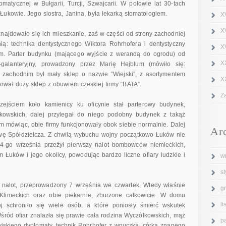
matycznej w Bułgarii, Turcji, Szwajcarii. W połowie lat 30-tach
ukowie. Jego siostra, Janina, była lekarką stomatologiem.
X
X
najdowało się ich mieszkanie, zaś w części od strony zachodniej
ią: technika dentystycznego Wiktora Rohrhofera i dentystyczny
XV
kim. Parter budynku (mającego wyjście z werandą do ogrodu) od
X
-galanteryjny, prowadzony przez Marię Hejblum (mówiło się:
 zachodnim był mały sklep o nazwie “Wiejski”, z asortymentem
X
ował duży sklep z obuwiem czeskiej firmy “BATA”.
Z
jściem koło kamienicy ku oficynie stał parterowy budynek,
łkowskich, dalej przylegał do niego podobny budynek z takąż
 mówiąc, obie firmy funkcjonowały obok siebie normalnie. Dalej
Ar
zwę Spółdzielcza. Z chwilą wybuchu wojny początkowo Łuków nie
k 4-go września przeżył pierwszy nalot bombowców niemieckich,
 Łuków i jego okolicy, powodując bardzo liczne ofiary ludzkie i
w
s
i nalot, przeprowadzony 7 września we czwartek. Wtedy właśnie
g
Klimeckich oraz obie piekarnie, zburzone całkowicie. W domu
l
j schroniło się wiele osób, a które poniosły śmierć wskutek
śród ofiar znalazła się prawie cała rodzina Wyczółkowskich, mąż
p
ytyjskiego dyplomaty, technik Rohrhofer z wnuczką, córka znanego