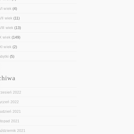
VI wiek
(4)
VII wiek
(11)
III wiek
(13)
X wiek
(149)
XI wiek
(2)
abytki
(5)
chiwa
rzesień 2022
tyczeń 2022
rudzień 2021
istopad 2021
aździernik 2021