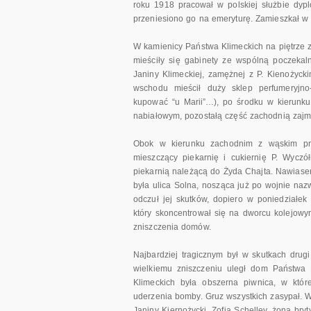
roku 1918 pracował w polskiej służbie dyplo
przeniesiono go na emeryturę. Zamieszkał w Ł
W kamienicy Państwa Klimeckich na piętrze z
mieściły się gabinety ze wspólną poczekaln
Janiny Klimeckiej, zamężnej z P. Kienożyc
wschodu mieścił duży sklep perfumeryjno
kupować “u Marii”…), po środku w kierunku
nabiałowym, pozostałą część zachodnią zajm
Obok w kierunku zachodnim z wąskim prze
mieszczący piekarnię i cukiernię P. Wyczó
piekarnią należącą do Żyda Chajta. Nawiasem
była ulica Solna, nosząca już po wojnie na
odczuł jej skutków, dopiero w poniedziałe
który skoncentrował się na dworcu kolejowym
zniszczenia domów.
Najbardziej tragicznym był w skutkach drug
wielkiemu zniszczeniu uległ dom Państwa 
Klimeckich była obszerna piwnica, w które
uderzenia bomby. Gruz wszystkich zasypał. W
Janiny Kiernożycki, Zofia Schelley, żona br