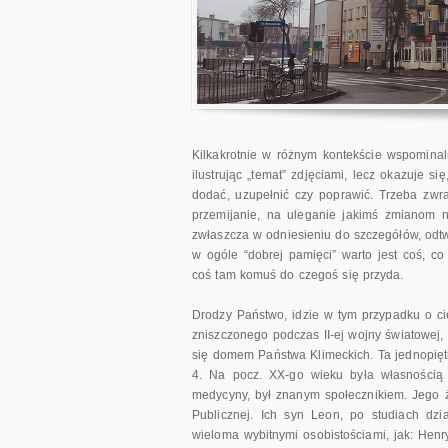
Kilkakrotnie w różnym kontekście wspomina
ilustrując „temat” zdjęciami, lecz okazuje s
dodać, uzupełnić czy poprawić. Trzeba zw
przemijanie, na uleganie jakimś zmianom ni
zwłaszcza w odniesieniu do szczegółów, odtw
w ogóle “dobrej pamięci” warto jest coś, co
coś tam komuś do czegoś się przyda.
Drodzy Państwo, idzie w tym przypadku o c
zniszczonego podczas II-ej wojny światowej,
się domem Państwa Klimeckich. Ta jednopiętr
4. Na pocz. XX-go wieku była własnością r
medycyny, był znanym społecznikiem. Jego żo
Publicznej. Ich syn Leon, po studiach dzi
wieloma wybitnymi osobistościami, jak: Henr