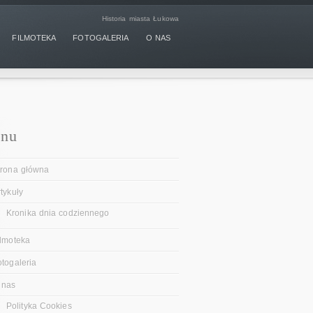
Historia miasta Łukowa
FILMOTEKA
FOTOGALERIA
O NAS
nu
trona główna
tykuły
Kronika dnia codziennego
ilmoteka
otogaleria
 nas
Polityka Cookies