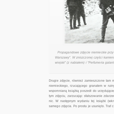
Propagandowe zdjęcie niemieckie przy 
Warszawy”. W zniszczonej części kamieni
wiejski” (z nabiałem) i “Perfumeria galan
Drugie zdjęcie, również zamieszczone tam m
niemieckiego, rzucającego granatem w ruin
wspomnianą książką poszedł do urzędująceg
tym zdjęciu, zarzucając sfałszowanie zdarz
nic. W następnym wydaniu tej książki (wkr
samego zdjęcia. Po prostu je usunięto. Traf c