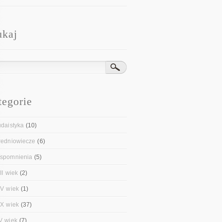
ukaj
tegorie
udaistyka
(10)
redniowiecze
(6)
spomnienia
(5)
II wiek
(2)
IV wiek
(1)
IX wiek
(37)
V wiek
(7)