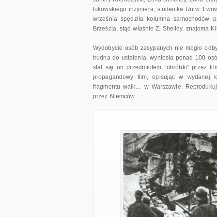
łukowskiego inżyniera, studentka Uniw. Lwo
września spędziła kolumna samochodów p
Brześcia, stąd właśnie Z. Shelley, znajoma Kli
Wydobycie osób zasypanych nie mogło odbyć s
trudna do ustalenia, wyniosła ponad 100 osó
stał się on przedmiotem “obróbki” przez fi
propagandowy film, opisując w wydanej ks
fragmentu walk… w Warszawie. Reprodukujem
przez Niemców