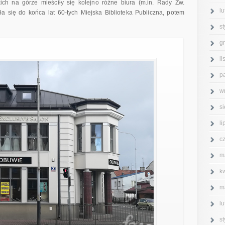
ich na górze mieściły się kolejno różne biura (m.in. Rady Zw.
l
ła się do końca lat 60-tych Miejska Biblioteka Publiczna, potem
s
g
l
p
w
s
l
c
m
k
m
l
s