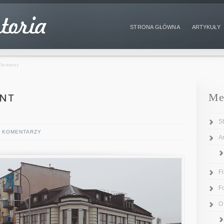
STRONA GŁÓWNA
ARTYKUŁY
plement
ent
Me
S
2 KOMENTARZY
Ar
F
F
O