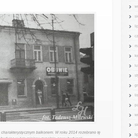
w
s
l
c
m
k
l
s
g
l
p
w
s
z charakterystycznym balkonem. W roku 2014 rozebrano tę
l