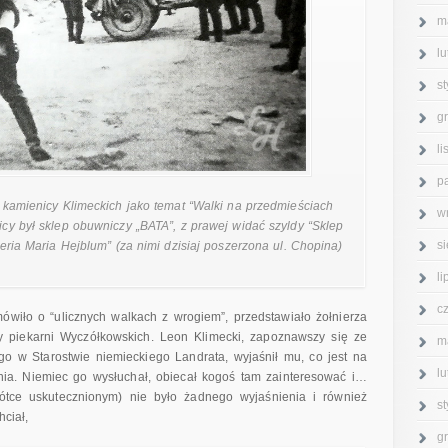
m
l
s
g
l
p
kamienicy Klimeckich jako temat “Walki na przedmieściach
w
cy był sklep obuwniczy „BATA”, z prawej widać szyldy “Sklep
s
teria Maria Hejblum” (za nimi dzisiaj poszerzona ul. Chopina)
l
c
ówiło o “ulicznych walkach z wrogiem”, przedstawiało żołnierza
y piekarni Wyczółkowskich. Leon Klimecki, zapoznawszy się ze
m
o w Starostwie niemieckiego Landrata, wyjaśnił mu, co jest na
l
enia. Niemiec go wysłuchał, obiecał kogoś tam zainteresować i…
ótce uskutecznionym) nie było żadnego wyjaśnienia i również
s
hciał,
g