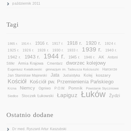
październik 2011
Tagi
1918 r.
1920 r.
1916 r.
1865 r.
1914 r.
1917 r.
1924 r.
1939 r.
1925 r.
1926 r.
1928 r.
1930 r.
1933 r.
1940 r.
1944 r.
1943 r.
1942 r.
AK
1945 r.
1946 r.
Antoni
dworzec kolejowy
Armia Krajowa
Cmentarz
Stilkr
Eugeniusz Kwiatkowski
gimnazjum im. Tadeusza Kościuszki
Harcerze
Jata
koszary
Kolej
Jan Stanisław Majewski
Judaistyka
Kościół
Kościół pw. Przemienienia Pańskiego
Niemcy
Pomnik
Ogniwo
Krzna
P.O.W.
Powstanie Styczniowe
Łuków
Łapiguz
Żydzi
Stoczek Łukowski
Siedlce
Ostatnio dodane
Dr med. Ryszard Artur Kaszubski