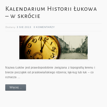
Kalendarium Historii Łukowa
– w skrócie
Dodany
3 SIE 2013
0 KOMENTARZY
Nazwa Łuków jest prawdopodobnie związana z topografią terenu i
bierze początek od prasłowiańskiego rdzenia; łąk-ług lub łuk – co
oznacza …
Więcej ...