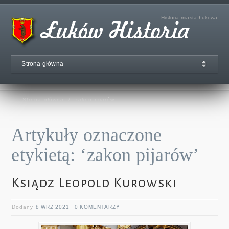
Historia miasta Łukowa
Strona główna
Strona główna
/
zakon pijarów
Artykuły oznaczone
etykietą: ‘zakon pijarów’
Ksiądz Leopold Kurowski
Dodany
8 WRZ 2021
0 KOMENTARZY