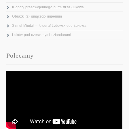
Kłopoty przedwojennego burmistrza Łukowa
Obrazki (z) ginącego imperium
Szmul Migdał – fotograf żydowskiego Łukowa
Łuków pod czerwonymi sztandarami
Polecamy