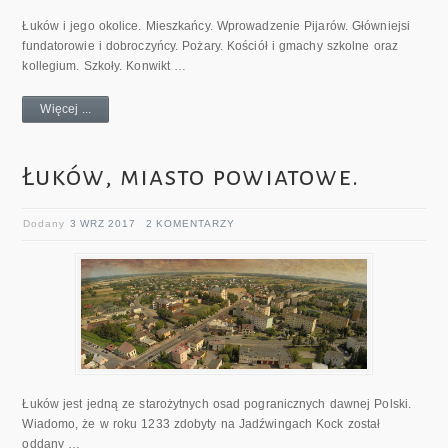
Łuków i jego okolice. Mieszkańcy. Wprowadzenie Pijarów. Główniejsi
fundatorowie i dobroczyńcy. Po­żary. Kościół i gmachy szkolne oraz
kollegium. Szko­ły. Konwikt …
Więcej ...
Łuków, miasto powiatowe.
Dodany
3 WRZ 2017
2 KOMENTARZY
Łuków jest jedną ze starożytnych osad pogranicznych dawnej Polski.
Wiadomo, że w roku 1233 zdobyty na Jadźwingach Kock został
oddany …