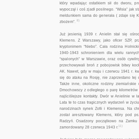
który wpadając ostatkiem sił do dworu, pr
wypoczął i coś zjadł posilnego. “Wisia” jak 
meldunkiem sama do generała ( zdaje się Kl
8)
zbożem”.
Już jesienią 1939 r. Anielin stał się ośr
Klemens. Z Warszawy, jako oficer SZP, prz
kryptonimem “Niebo”. Cała rodzina Holnick
1940-1943 schronieniem dla wielu rannych
“spalonych” w Warszawie, oraz osób cywilny
przechowywali broń z pobojowisk bitwy kock
AK. Nawet, gdy w maju i czerwcu 1941 r. kw
się do ataku na Rosję, nie zaprzestano tej 
Także inne, okoliczne rodziny ziemiańskie
Dmochowscy z odległego o parę kilometrów “
najściślejsze kontakty. Dwór w Anielinie w
Lata te to czas tragicznych wydarzeń w życi
narodzinach synek Zofii i Klemensa. Na ch
został aresztowany Klemens, który pod ps.
Radzyń. Osadzony początkowo na Zamku Lu
11)
zamordowany 28 czerwca 1943 r.