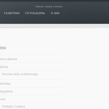
Historia miasta Łukowa
FILMOTEKA
FOTOGALERIA
O NAS
nu
trona główna
tykuły
Kronika dnia codziennego
ilmoteka
otogaleria
 nas
Polityka Cookies