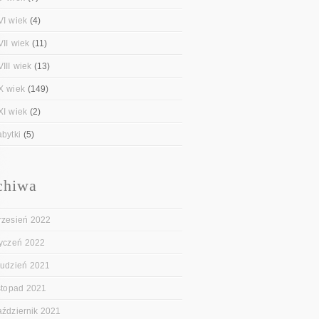
VI wiek
(4)
VII wiek
(11)
III wiek
(13)
X wiek
(149)
XI wiek
(2)
abytki
(5)
chiwa
rzesień 2022
tyczeń 2022
rudzień 2021
istopad 2021
aździernik 2021