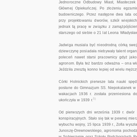
Jednoroczne Odbudowy Miast, Miasteczek
Głównej Opiekuńczej. Po złożeniu egzami
budowniczego. Przez następne dwa lata od
przy projektowaniu dworów, szkół wiejski
jednak tą pracę w związku z zamążpójściem
starszego od siebie o 21 lat Leona Władysła
Jadwiga musiała być nieodrodną córką swej 
dziewczynę posiadała niebywały talent organi
poleceń nawet starsi pracownicy gdyż jako
agronom. Była też bardzo odważna – ona właś
Jeździła zresztą konno lepiej od wielu mężcz
Córki Holnickich pierwsze lata nauki spę
posłane do Gimnazjum SS. Niepokalanek w 
wakacjach 1936 r. została przeniesiona d
5)
ukończyła w 1939 r.
Od pierwszych dni września 1939 r. dwór 
konspiracyjnych. Stało się tak w pewnej mie
wybuchu wojny, 15 lipca 1939 r., Zofia wysz
Junoszę-Drewnowskiego, agronoma pochodząc
w Sobieszynie oraz Szkoły Podchorążych Re