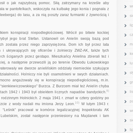
osił o jak najszybszą pomoc. Siłą zatrzymany na krześle aby
w
stała w pantofelkach, wskoczyła na kulbakę jego konia i pognała z
eeberga) do lasu, a za nią poszły zaraz furmanki z żywnością i
s
l
odkiem konspiracji niepodległościowej. Wrócił po bitwie kockiej
c
ybył jego brat Stefan. Ustanowił on Anielin swoją bazą pod
m
ich została przez niego zaprzysiężona. Dom ich był przez lata
 i ukrywających się oficerów i żołnierzy ZWZ-AK, także tych
k
ch ściganych przez gestapo. Mieszkańcy Anielina zbierali też i
iej, a następnie przewozili ją po terenie Obwodu Łukowskiego
l
aterowały we dworze anielińskim oddziały niemieckie szykujące
s
działalności. Holniccy nie byli osamotnieni w swych działaniach.
 mocno angażowały się w konspirację niepodległościową, m.in.
g
sienkiewiczowskiego” Burzca. Z Burzcem miał też Anielin chyba
9)
l
 latach 1942 i 1943 był obiektem licznych napadów bandyckich.
u rodzinnym Holnickich. 2 maja 1941 r. zmarł w cztery godziny po
p
10)
rzcie z wody nadali mu imiona Jerzy Leon.
W lutym 1943 r.
 “Leśnik” pracował w komórce legalizacyjnej Inspektoratu AK
w
belskim, został następnie przeniesiony na Majdanek i tam
s
l