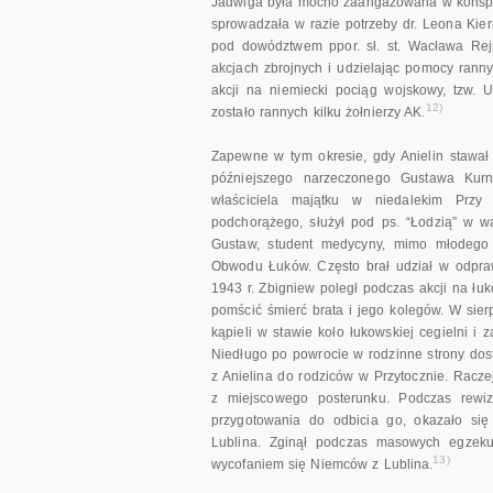
Jadwiga była mocno zaangażowana w konspira
sprowadzała w razie potrzeby dr. Leona Ki
pod dowództwem ppor. sł. st. Wacława Rejma
akcjach zbrojnych i udzielając pomocy ranny
akcji na niemiecki pociąg wojskowy, tzw. 
12)
zostało rannych kilku żołnierzy AK.
Zapewne w tym okresie, gdy Anielin stawał
późniejszego narzeczonego Gustawa Kurn
właściciela majątku w niedalekim Przy
podchorążego, służył pod ps. “Łodzią” w w
Gustaw, student medycyny, mimo młodego 
Obwodu Łuków. Często brał udział w odpra
1943 r. Zbigniew poległ podczas akcji na ł
pomścić śmierć brata i jego kolegów. W sie
kąpieli w stawie koło łukowskiej cegielni i 
Niedługo po powrocie w rodzinne strony dost
z Anielina do rodziców w Przytocznie. Rac
z miejscowego posterunku. Podczas rewizj
przygotowania do odbicia go, okazało si
Lublina. Zginął podczas masowych egzeku
13)
wycofaniem się Niemców z Lublina.