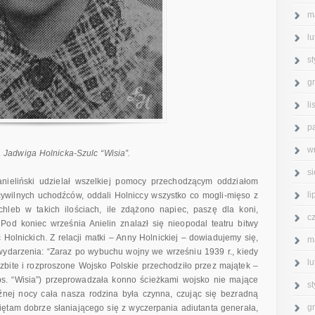
m
l
s
g
l
p
w
a Jadwiga Holnicka-Szulc “Wisia”.
s
nieliński udzielał wszelkiej pomocy przechodzącym oddziałom
l
cywilnych uchodźców, oddali Holniccy wszystko co mogli-mięso z
chleb w takich ilościach, ile zdążono napiec, paszę dla koni,
c
 Pod koniec września Anielin znalazł się nieopodal teatru bitwy
 Holnickich. Z relacji matki – Anny Holnickiej – dowiadujemy się,
m
wydarzenia: “Zaraz po wybuchu wojny we wrześniu 1939 r., kiedy
l
zbite i rozproszone Wojsko Polskie przechodziło przez majątek –
ps. “Wisia”) przeprowadzała konno ścieżkami wojsko nie mające
s
nej nocy cała nasza rodzina była czynna, czując się bezradną
g
ętam dobrze słaniającego się z wyczerpania adiutanta generała,