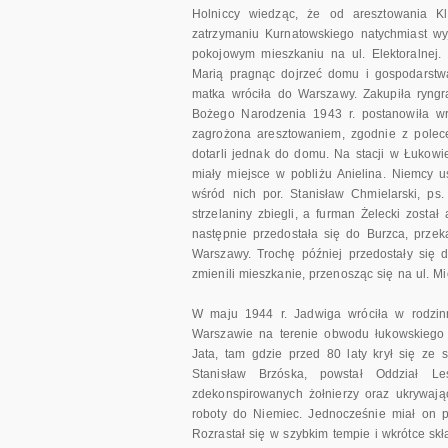
Holniccy wiedząc, że od aresztowania Kl
zatrzymaniu Kurnatowskiego natychmiast wy
pokojowym mieszkaniu na ul. Elektoralnej.
Marią pragnąc dojrzeć domu i gospodarstwa
matka wróciła do Warszawy. Zakupiła ryngr
Bożego Narodzenia 1943 r. postanowiła wró
zagrożona aresztowaniem, zgodnie z polece
dotarli jednak do domu. Na stacji w Łukowie
miały miejsce w pobliżu Anielina. Niemcy us
wśród nich por. Stanisław Chmielarski, ps
strzelaniny zbiegli, a furman Żelecki zosta
następnie przedostała się do Burzca, prze
Warszawy. Trochę później przedostały się 
zmienili mieszkanie, przenosząc się na ul. 
W maju 1944 r. Jadwiga wróciła w rodzinn
Warszawie na terenie obwodu łukowskiego
Jata, tam gdzie przed 80 laty krył się ze
Stanisław Brzóska, powstał Oddział L
zdekonspirowanych żołnierzy oraz ukrywaj
roboty do Niemiec. Jednocześnie miał on p
Rozrastał się w szybkim tempie i wkrótce sk