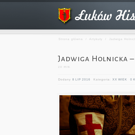
Strona główna
/
Artykuły
/
Jadwiga Holnic
Jadwiga Holnicka –
20
min.
Dodany
8 LIP 2016
Kategoria:
XX WIEK
0 