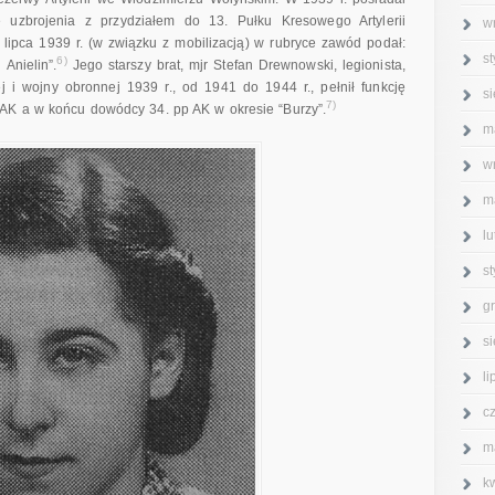
 uzbrojenia z przydziałem do 13. Pułku Kresowego Artylerii
w
lipca 1939 r. (w związku z mobilizacją) w rubryce zawód podał:
s
6)
Anielin”.
Jego starszy brat, mjr Stefan Drewnowski, legionista,
j i wojny obronnej 1939 r., od 1941 do 1944 r., pełnił funkcję
s
7)
AK a w końcu dowódcy 34. pp AK w okresie “Burzy”.
m
w
m
l
s
g
s
l
c
m
k