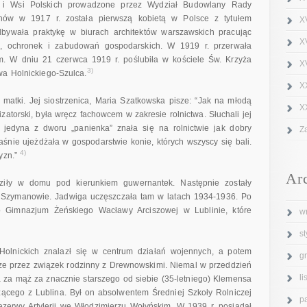
 i Wsi Polskich prowadzone przez Wydział Budowlany Rady
nów w 1917 r. została pierwszą kobietą w Polsce z tytułem
X
bywała praktykę w biurach architektów warszawskich pracując
X
ch, ochronek i zabudowań gospodarskich. W 1919 r. przerwała
. W dniu 21 czerwca 1919 r. poślubiła w kościele Św. Krzyża
XV
3)
wa Holnickiego-Szulca.
X
matki. Jej siostrzenica, Maria Szatkowska pisze: “Jak na młodą
X
zatorski, była wręcz fachowcem w zakresie rolnictwa. Słuchali jej
 jedyna z dworu „panienka” znała się na rolnictwie jak dobry
Z
nie ujeżdżała w gospodarstwie konie, których wszyscy się bali.
4)
yzn.”
Ar
dziły w domu pod kierunkiem guwernantek. Następnie zostały
Szymanowie. Jadwiga uczęszczała tam w latach 1934-1936. Po
o Gimnazjum Żeńskiego Wacławy Arciszowej w Lublinie, które
w
s
Holnickich znalazł się w centrum działań wojennych, a potem
g
rze przez związek rodzinny z Drewnowskimi. Niemal w przeddzień
l
ła za mąż za znacznie starszego od siebie (35-letniego) Klemensa
ego z Lublina. Był on absolwentem Średniej Szkoły Rolniczej
p
zerwy Artylerii we Włodzimierzu Wołyńskim. W 1939 r. posiadał