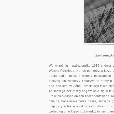
Sanitariuszk
We wrześniu i październiku 1939 r. dwór a
Wojska Polskiego. Na ich potrzeby, a także 
uboju bydła, mleko i wyroby mleczarskie, 
bieliznę dla żołnierzy. Opatrywano rannych.
pod Kockiem, w której uczestniczył także zięć
że Jadwiga bez reszty angażowała się w te 
już w pierwszych dniach zdezorientowane, ro
dzielna, bohaterska córka nasza, Jadwiga (
map przy sobie – a od brzasku dnia do póź
wobec ogromu klęski […] między innymi pami