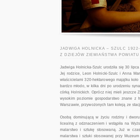
JADWIGA HOLNICKA – SZULC 1922
Z DZIEJÓW ZIEMIAŃSTWA POWIAT
Jadwiga Holnicka-Szulc urodziła się 30 lipc
Jej rodzice, Leon Holnicki-Szulc i Anna Ma
właścicielami 320-hektarowego majątku koło 
bardzo młodo, w kilka dni po urodzeniu syna
córką Holnickich. Oprócz niej mieli jeszcze Zof
wysokim poziomie gospodarstwo znane z h
Warszawie, przywożonych tam koleją ze stacj
Osobą dominującą w życiu rodziny i dworu 
licealną z odznaczeniem i wstąpiła na Wyż
malarstwo i sztukę stosowaną. Już w czas
malarstwa i sztuki stosowanej przy Muzeum