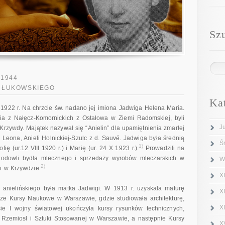
Sz
-1944
U ŁUKOWSKIEGO
Ka
a 1922 r. Na chrzcie św. nadano jej imiona Jadwiga Helena Maria.
ria z Nałęcz-Komornickich z Ostałowa w Ziemi Radomskiej, byli
J
Krzywdy. Majątek nazywał się “Anielin” dla upamiętnienia zmarłej
 Leona, Anieli Holnickiej-Szulc z d. Sauvé. Jadwiga była średnią
Ś
1)
ię (ur.12 VIII 1920 r.) i Marię (ur. 24 X 1923 r.).
Prowadzili na
odowli bydła mlecznego i sprzedaży wyrobów mleczarskich w
W
2)
i w Krzywdzie.
XI
anielińskiego była matka Jadwigi. W 1913 r. uzyskała maturę
X
sze Kursy Naukowe w Warszawie, gdzie studiowała architekturę,
X
ie I wojny światowej ukończyła kursy rysunków technicznych,
 Rzemiosł i Sztuki Stosowanej w Warszawie, a następnie Kursy
X