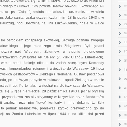
cję. Opiekowała się rannymi, których przywożono do Anielina i
c
ernickiego z Łukowa. Gdy powstał Kedyw obwodu łukowskiego AK
ka, ps. “Ostoja”, została sanitariuszką, uczestnicząc w wielu
m
m. Jako sanitariuszka uczestniczyła m.in. 18 listopada 1943 r. w
Urlaubzug, pod Borowiną na linii Łuków-Dęblin, gdzie w walce
k
m
 się ośrodkiem konspiracji akowskiej, Jadwiga poznała swojego
l
atowskiego i jego młodszego brata Zbigniewa. Byli synami
s
 tocznie nad Wieprzem. Zbigniew, w stopniu plutonowego
arszawskim dywizjonie AK “Jeleń” (7. Pułk Ułanów Lubelskich).
g
wieku pełnił funkcję oficera do zadań specjalnych Komendy
wach komendantów rejonów i wyjeżdżał do Warszawy. 19 lipca
l
ukowskich gestapowców – Zielkego i Neumana. Gustaw postanowił
p
rpniu, po dłuższym pobycie w Łukowie, dopadł Zielkego w czasie
zastrzelił go. Po tej akcji wyjechał na dłuższy czas do Warszawy.
w
ał się w ręce niemieckie. 28 października 1943 r. jechał bryczką
s
zej przypadkowo został zatrzymany w Krzywdzie przez żandarmów
i znaleźli przy nim “lewe” kenkarty i inne dokumenty. Były
c
ę to jednak niemożliwe, ponieważ szybko przewieziono go do
cji na Zamku Lubelskim w lipcu 1944 r. na kilka dni przed
m
m