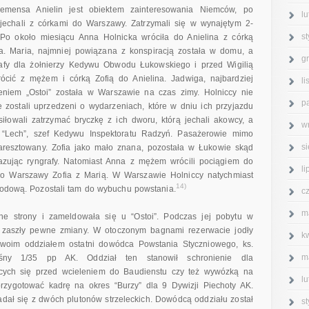
emensa Anielin jest obiektem zainteresowania Niemców, po
l
jechali z córkami do Warszawy. Zatrzymali się w wynajętym 2-
s
 Po około miesiącu Anna Holnicka wróciła do Anielina z córką
. Maria, najmniej powiązana z konspiracją została w domu, a
g
afy dla żołnierzy Kedywu Obwodu Łukowskiego i przed Wigilią
cić z mężem i córką Zofią do Anielina. Jadwiga, najbardziej
l
niem „Ostoi” została w Warszawie na czas zimy. Holniccy nie
p
 zostali uprzedzeni o wydarzeniach, które w dniu ich przyjazdu
iłowali zatrzymać bryczkę z ich dworu, którą jechali akowcy, a
w
. “Lech”, szef Kedywu Inspektoratu Radzyń. Pasażerowie mimo
s
ł aresztowany. Zofia jako mało znana, pozostała w Łukowie skąd
kazując ryngrafy. Natomiast Anna z mężem wrócili pociągiem do
l
do Warszawy Zofia z Marią. W Warszawie Holniccy natychmiast
14)
Miodową. Pozostali tam do wybuchu powstania.
c
m
e strony i zameldowała się u “Ostoi”. Podczas jej pobytu w
 zaszły pewne zmiany. W otoczonym bagnami rezerwacie jodły
k
 swoim oddziałem ostatni dowódca Powstania Styczniowego, ks.
m
eśny 1/35 pp AK. Oddział ten stanowił schronienie dla
ących się przed wcieleniem do Baudienstu czy też wywózką na
l
rzygotować kadrę na okres “Burzy” dla 9 Dywizji Piechoty AK.
ładał się z dwóch plutonów strzeleckich. Dowódcą oddziału został
s