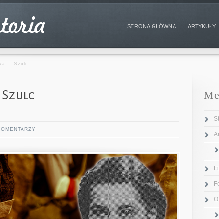
STRONA GŁÓWNA
ARTYKUŁY
ka – Szulc
 Szulc
Me
S
KOMENTARZY
Ar
F
F
O