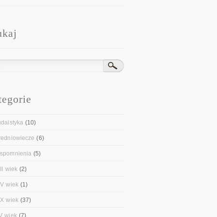
ukaj
tegorie
udaistyka
(10)
redniowiecze
(6)
spomnienia
(5)
II wiek
(2)
IV wiek
(1)
IX wiek
(37)
V wiek
(7)