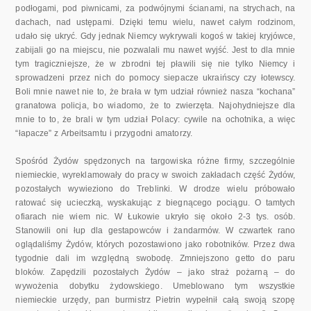
podłogami, pod piwnicami, za podwójnymi ścianami, na strychach, na
dachach, nad ustępami. Dzięki temu wielu, nawet całym rodzinom,
udało się ukryć. Gdy jednak Niemcy wykrywali kogoś w takiej kryjówce,
za­bijali go na miejscu, nie pozwalali mu nawet wyjść. Jest to dla mnie
tym tragiczniejsze, że w zbrodni tej pławili się nie tylko Niemcy i
sprowadzeni przez nich do pomocy siepacze ukraińscy czy łotewscy.
Boli mnie nawet nie to, że brała w tym udział również nasza “kochana”
granatowa policja, bo wiadomo, że to zwierzęta. Najohydniejsze dla
mnie to to, że brali w tym udział Polacy: cywile na ochotnika, a więc
“łapacze” z Arbeitsamtu i przygodni amatorzy.
Spośród Żydów spędzonych na targowiska różne firmy, szczególnie
nie­mieckie, wyreklamowały do pracy w swoich zakładach część Żydów,
pozostałych wywieziono do Treblinki. W drodze wielu próbowało
ratować się ucieczką, wyskakując z biegnącego pociągu. O tamtych
ofiarach nie wiem nic. W Łukowie ukryło się około 2-3 tys. osób.
Stanowili oni łup dla gestapowców i żandarmów. W czwartek rano
oglądaliśmy Żydów, których pozostawiono jako robotników. Przez dwa
tygodnie dali im względ­ną swobodę. Zmniejszono getto do paru
bloków. Zapędzili pozostałych Żydów – jako straż pożarną – do
wywożenia dobytku żydowskiego. Umeblowano tym wszystkie
niemieckie urzędy, pan burmistrz Pietrin wypełnił całą swoją szopę