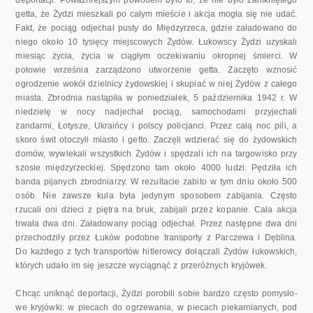
getta, że Żydzi miesz­kali po całym mieście i akcja mogła się nie udać.
Fakt, że pociąg odje­chał pusty do Międzyrzeca, gdzie załadowano do
niego około 10 tysięcy miejscowych Żydów. Łukowscy Żydzi uzyskali
miesiąc życia, życia w ciągłym oczekiwaniu okropnej śmierci. W
połowie września zarządzono utworzenie getta. Zaczęto wznosić
ogrodzenie wokół dzielnicy żydow­skiej i skupiać w niej Żydów z całego
miasta. Zbrodnia nastąpiła w po­niedziałek, 5 października 1942 r. W
niedzielę w nocy nadjechał pociąg, samochodami przyjechali
żandarmi, Łotysze, Ukraińcy i polscy policjanci. Przez całą noc pili, a
skoro świt otoczyli miasto i getto. Zaczęli wdzierać się do żydowskich
domów, wywlekali wszystkich Żydów i spędzali ich na targowisko przy
szosie międzyrzeckiej. Spędzono tam około 4000 ludzi. Pędziła ich
banda pijanych zbrodniarzy. W rezultacie zabito w tym dniu około 500
osób. Nie zawsze kula była jedynym sposobem zabijania. Czę­sto
rzucali oni dzieci z piętra na bruk, zabijali przez kopanie. Cała akcja
trwała dwa dni. Załadowany pociąg odjechał. Przez następne dwa dni
przechodziły przez Łuków podobne transporty z Parczewa i Dęblina.
Do każdego z tych transportów hitlerowcy dołączali Żydów łukowskich,
któ­rych udało im się jeszcze wyciągnąć z przeróżnych kryjówek.
Chcąc uniknąć deportacji, Żydzi porobili sobie bardzo często pomysło­
we kryjówki: w piecach do ogrzewania, w piecach piekarnianych, pod