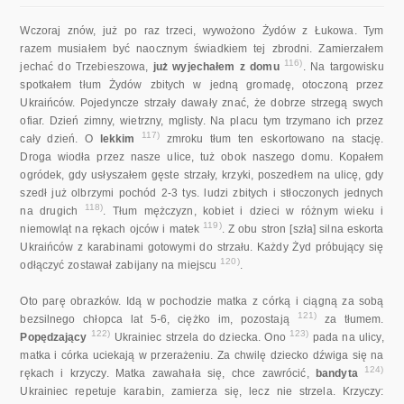
Wczoraj znów, już po raz trzeci, wywożono Żydów z Łukowa. Tym
razem musiałem być naocznym świadkiem tej zbrodni. Zamierzałem
116)
jechać do Trzebieszowa,
już wyjechałem z domu
. Na targowisku
spotkałem tłum Żydów zbitych w jedną gromadę, otoczoną przez
Ukraińców. Pojedyncze strzały dawały znać, że dobrze strzegą swych
ofiar. Dzień zimny, wietrzny, mglisty. Na placu tym trzymano ich przez
117)
cały dzień. O
lekkim
zmroku tłum ten eskortowano na stację.
Droga wiodła przez nasze ulice, tuż obok naszego domu. Kopałem
ogródek, gdy usłyszałem gęste strzały, krzyki, poszedłem na ulicę, gdy
szedł już olbrzymi pochód 2-3 tys. ludzi zbitych i stłoczonych jednych
118)
na drugich
. Tłum mężczyzn, kobiet i dzieci w różnym wieku i
119)
niemowląt na rękach ojców i matek
. Z obu stron [szła] silna eskorta
Ukraińców z karabinami gotowymi do strzału. Każdy Żyd próbujący się
120)
odłączyć zostawał zabijany na miejscu
.
Oto parę obrazków. Idą w pochodzie matka z córką i ciągną za sobą
121)
bezsilnego chłopca lat 5-6, ciężko im, pozostają
za tłumem.
122)
123)
Popędzający
Ukrainiec strzela do dziecka. Ono
pada na ulicy,
matka i córka uciekają w przerażeniu. Za chwilę dziecko dźwiga się na
124)
rękach i krzyczy. Matka zawahała się, chce zawrócić,
bandyta
Ukrainiec repetuje karabin, zamierza się, lecz nie strzela. Krzyczy: