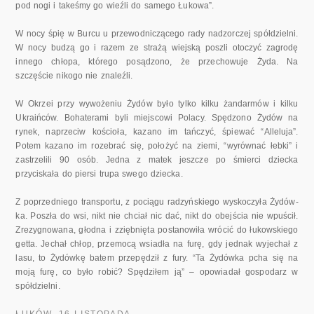
pod nogi i takeśmy go wieźli do samego Łukowa”.
W nocy śpię w Burcu u przewodniczącego rady nadzorczej spółdzielni.
W nocy budzą go i razem ze strażą wiejską poszli otoczyć zagrodę
innego chłopa, którego posądzono, że przechowuje Żyda. Na
szczęście ni­kogo nie znaleźli.
W Okrzei przy wywożeniu Żydów było tylko kilku żandarmów i kil­ku
Ukraińców. Bohaterami byli miejscowi Polacy. Spędzono Żydów na
rynek, naprzeciw kościoła, kazano im tańczyć, śpiewać “Alleluja”.
Potem kazano im rozebrać się, położyć na ziemi, “wyrównać łebki” i
zastrzelili 90 osób. Jedna z matek jeszcze po śmierci dziecka
przyciskała do piersi trupa swego dziecka.
Z poprzedniego transportu, z pociągu radzyńskiego wyskoczyła Żydów­
ka. Poszła do wsi, nikt nie chciał nic dać, nikt do obejścia nie wpuścił.
Zrezygnowana, głodna i zziębnięta postanowiła wrócić do łukowskiego
getta. Jechał chłop, przemocą wsiadła na furę, gdy jednak wyjechał z
la­su, to Żydówkę batem przepędził z fury. “Ta Żydówka pcha się na
moją furę, co było robić? Spędziłem ją” – opowiadał gospodarz w
spółdzielni.
ŁUKÓW, 16 LISTOPADA