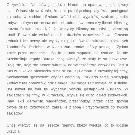
Oczywiście i Niemców jest dużo. Naród ten opanował jakiś dziwny
szał. Odnosi się wrażenie, że sami padając chcą cały świat pociągnąć
za sobą w otchłań. Szukam wśród nich wyjątków, szukam jakichś
indywi­dualnych odruchów dobroci, odruchów serca czy litości. Niestety,
można śmiało stwierdzić, że wszyscy Niemcy na polskiej ziemi są
podli. Prawie nie widać u nich odruchów człowieczeństwa. Czasem
jednak i ich nerwy nie wytrzymują; tu i ówdzie widziano płaczących
żandarmów. Podobno widziano żandarmów, którzy pomagali Żydom
zbiec przed deportacją. Są to jednak wypadki tak rzadkie, że nie
przekreślają reguły. Bardzo chcę wierzyć, że fakty te są prawdziwe.
Boję się, boję się stracić wiarę w człowieczeństwo człowieka. Jest u
nas w Łukowie niemiecka firma sku­pu jaj i drobiu. Kierownicy tej firmy,
powodowani “geszeftem” czy też odrobiną ludzkiego serca, wyciągają
Żydów z rąk oprawców, gdzie mogą i jak mogą zatrudniają ich u siebie.
Był nawet na tym tle wypadek po­bicia gestapowca Cilkiego. W
zakładach tej firmy, w kurnikach, ukrywa się dużo dzieci żydowskich.
Inny jakiś kierownik, wiedeńczyk, przecho­dząc przez getto spotkał
dwoje dzieci żydowskich, zabrał je z sobą i przy­prowadził do swoich
zakładów.
Chcę wierzyć, że są jeszcze Niemcy, którzy wiedzą, co to ludzkie
uczucia.