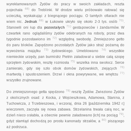
wyreklamowanych Żydów do pracy w swoich zakładach, reszta
68)
pojechała
do Treblinki. W drodze wielu próbowało ratować się
ucieczką, wyskakując z biegnącego pociągu. O tamtych ofiarach nie
69)
70)
wiem nic.
Jednak
w Łukowie ukryło się około 2-3 tys. osób
.
71)
Stanowili oni łup dla
pozostałych
gestapowców i żandarmów. W
czwartek rano oglądaliśmy żydów odebranych na roboty, przez dwa
72)
tygodnie pozostawiono im
względną swobodę. Zmniejszono getto
do paru bloków. Zapędzono pozostałych Żydów jako straż pożarną do
73)
74)
wywożenia majątku
żydowskiego. Umeblowano
wszystkie
niemieckie urzędy, pan burmistrz Pietrin załadował u siebie całą szopę
75)
sprzętem żydowskim, resztę rozniosła
wszelka inna swołocz. Serce
76)
zamierało, gdy się szło obok domów żydowskich, ziejących
77)
martwotą i spustoszeniem. Drzwi i okna powyrywane, we wnętrzu
wszystko zrujnowane.
78)
Do zmniejszonego getta spędzono
resztę Żydów. Zwieziono Żydów
z okolicznych osad: z Kocka, z Wojcieszkowa, Adamowa, Stanina, z
Tuchowicza, z Trzebieszowa, i wczoraj, dnia 26 [października 1942 r.]
wieczorem, zaczęła się nowa zabawa. Strzelanina trwała całą noc, w
79)
dzień nieco osłabła, a obecnie pewnie załadowano [ich] na pociąg
,
80)
gdyż stamtąd dochodzą po prostu kanonady strzałów, a
piszącego
aż podrzuca.