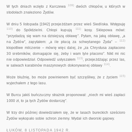
109)
W tych dniach wzięto z Karczewa
dwóch chłopów, u których w
stodołach znaleziono Żydów.
W dniu 5 listopada [1942] przejeżdżam przez wieś Siedliska. Wstępuję
110)
111)
do Spółdzielni. Chłopi kupują
kosy. Sklepowa mówi:
“przydadzą się wam na dzisiejszą obławę”. Pytam, na jaką obławę, „a
112)
na Żydów”, zapytałem: „a ile płacą za schwytanego Żyda” –
kłopotliwe milczenie – mówię więc dalej, że „za Chrystusa zapłacono
30 srebrników, domagajcie się, żeby i wam tyle płacono”. Nikt mi nic
113)
nie odpowiedział. Odpowiedź usłyszałem
, przejeżdżając przez las,
114)
w salwach karabinów maszynowych dokonywanej obławy
.
115)
Może bluźnię, bo może powinienem być szczęśliwy, że z życiem
wyjechałem z tego lasu.
W Burcu jakiś buńczuczny strażnik proponował: „niech mi wieś zapłaci
1000 zł, to ja tych Żydów dostarczę”.
W trzy dni później dowiedziałem się, że w lasach bureckich sześcioro
Żydów wykopało sobie schron ziemny. Wydał ich dworski gajowy.
ŁUKÓW, 8 LISTOPADA 1942 R.