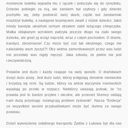
momencie butelka wypadła mu z rączek i potoczyła się do rynsztoku.
Dziecko pobiegło za nią, ale żandarm był szybszy i gdy dziecko
pochyliło się, żeby podnieść swój skarb, ciężki but żandarmski
miażdżył butelkę, a następnie kopnięciem zwalił z nóżek dziecko. Jakiś
młody bandyta ukraiński celnym strzałem zabił leżącego chłopczyka.
Matka obłąkanym wzrokiem patrzyła jeszcze długo na ciało swego
dziecka, ale gnali ją wciąż naprzód, wraz z całym pochodem. O dranie,
bandyci, zbrodniarze! Czy może być coś tak okrutnego, czego nie
należałoby wam życzyć?! Oby widma zamordowanych przez was ludzi
nie przestały was nigdy męczyć. Jaka szkoda, że piekło nie jest
rzeczywistością.
Polaków jest dużo i każdy reaguje na swój sposób. O draństwach
dosyć dużo piszę. Jest dużo ludzi, którzy potępiają zbrodnie niemieckie
i brzy­dzą się nimi. Są ludzie, którzy na widok wyczynów niemieckich
wpadają po prostu w rozpacz. Niektórzy uważają jednak, że “co
prawda jest to bardzo przykre i okrutne, ale przecież Niemcy oddają
nam dużą przysługę: rozwiązują problem żydowski”. Nasza “Endecja”
ze wszystkimi swoi­mi przybudówkami może być dumna ze swego
posiewu.
Dzień wywiezienia ostatniego transportu Żydów z Łukowa był dla nas