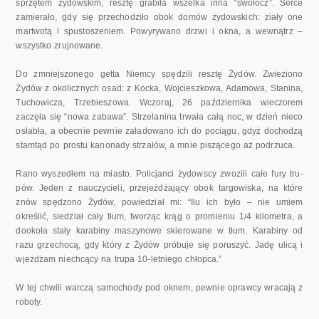
sprzętem żydowskim, resztę grabiła wszelka inna “swołocz”. Serce
zamierało, gdy się przechodziło obok domów ży­dowskich: ziały one
martwotą i spustoszeniem. Powyrywano drzwi i okna, a wewnątrz –
wszystko zrujnowane.
Do zmniejszonego getta Niemcy spędzili resztę Żydów. Zwieziono
Żydów z okolicznych osad: z Kocka, Wojcieszkowa, Adamowa, Stanina,
Tuchowicza, Trzebieszowa. Wczoraj, 26 października wieczorem
zaczęła się “no­wa zabawa”. Strzelanina trwała całą noc, w dzień nieco
osłabła, a obecnie pewnie załadowano ich do pociągu, gdyż dochodzą
stamtąd po prostu kanonady strzałów, a mnie piszącego aż podrzuca.
Rano wyszedłem na miasto. Policjanci żydowscy zwozili całe fury tru­
pów. Jeden z nauczycieli, przejeżdżający obok targowiska, na które
znów spędzono Żydów, powiedział mi: “Ilu ich było – nie umiem
określić, sie­dział cały tłum, tworząc krąg o promieniu 1/4 kilometra, a
dookoła stały karabiny maszynowe skierowane w tłum. Karabiny od
razu grzechocą, gdy który z Żydów próbuje się poruszyć. Jadę ulicą i
wjeżdżam niechcą­cy na trupa 10-letniego chłopca.”
W tej chwili warczą samochody pod oknem, pewnie oprawcy wracają z
roboty.