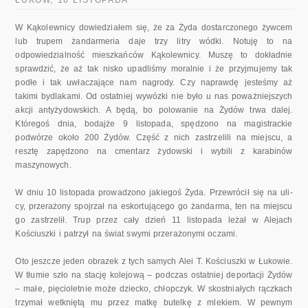
W Kąkolewnicy dowiedziałem się, że za Żyda dostarczonego żywcem
lub trupem żandarmeria daje trzy litry wódki. Notuję to na
odpowiedzial­ność mieszkańców Kąkolewnicy. Muszę to dokładnie
sprawdzić, że aż tak nisko upadliśmy moralnie i że przyjmujemy tak
podłe i tak uwłaczające nam nagrody. Czy naprawdę jesteśmy aż
takimi bydlakami. Od ostatniej wywózki nie było u nas poważniejszych
akcji antyżydowskich. A będą, bo polowanie na Żydów trwa dalej.
Któregoś dnia, bodajże 9 listopada, spędzono na magistrackie
podwórze około 200 Żydów. Część z nich za­strzelili na miejscu, a
resztę zapędzono na cmentarz żydowski i wybili z karabinów
maszynowych.
W dniu 10 listopada prowadzono jakiegoś Żyda. Przewrócił się na uli­
cy, przerażony spojrzał na eskortującego go żandarma, ten na miejscu
go zastrzelił. Trup przez cały dzień 11 listopada leżał w Alejach
Kościuszki i patrzył na świat swymi przerażonymi oczami.
Oto jeszcze jeden obrazek z tych samych Alei T. Kościuszki w Łukowie.
W tłumie szło na stację kolejową – podczas ostatniej deportacji Ży­dów
– małe, pięcioletnie może dziecko, chłopczyk. W skostniałych rącz­kach
trzymał wetkniętą mu przez matkę butelkę z mlekiem. W pewnym