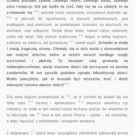
Dziwna postawa Żydów, żadnego oporu, żadnego buntu, żadnego
aktu rozpaczy. Szli jak bydło na rzeź. Gdy się na co zdobyli, to na
58)
schowanie się
; porobili sobie najbardziej pomysłowe kryjówki, np.
59)
w piecach do ogrzewania, w piecach piekarnianych, pod
podłogami, pod piwnicami, za podwójnymi ścianami, na strychach, na
dachach, nad ustępami. Dzięki temu wielu, nawet całym rodzinom,
60)
udało się ukryć. Gdy jednak znaleziono
kogoś w takiej kryjówce,
61)
zabijano na miejscu, nie pozwalano
nawet wyjść.
Schowki te miały
i swoją tragiczną stronę. Chowały się w nich matki z niemowlętami
lub małymi dziećmi, które w takich norach niedługo mogły
wytrzymać i płakały. To narażało całą gromadę na
niebezpieczeństwo, wtedy duszono dzieci lub wyrzucano na pastwę
żandarmów. W ten sposób podobno zginęło kilkadziesiąt dzieci.
Matki, pomyślcie, jak to musiało być strasznie, brać i dusić
62)
własnymi rękoma własne dzieci!
63)
Dla mnie tragizm powiększało to
, że w zbrodni tej pławili się nie
64)
65)
tylko sami
niemcy i sprowadzeni
siepacze ukraińscy czy
łotewscy, że brała w tym udział nasza kochana policja, bo wiadomo.że
66)
to zwierzęta, ale
brali w tym udział Polacy – cywile – na ochotnika,
a więc “łapacze” z arbeitsamtu i przygodni amatorzy.
67)
Z targowiska
różne firmy, szczególnie niemieckie zatrzymały trochę