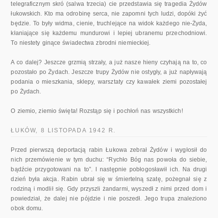
telegraficznym skró (salwa trzecia) cie przedstawia się tragedia Żydów
łukowskich. Kto ma odrobinę serca, nie zapomni tych ludzi, dopóki żyć
będzie. To były widma, cienie, truchlejące na widok każdego nie-Żyda,
kłaniające się każdemu mundurowi i lepiej ubranemu przechodniowi.
To niestety ginące świadectwa zbrodni niemieckiej.
A co dalej? Jeszcze grzmią strzały, a już nasze hieny czyhają na to, co
pozostało po Żydach. Jeszcze trupy Żydów nie ostygły, a już napływają
podania o mieszkania, sklepy, warsztaty czy kawałek ziemi pozostałej
po Żydach.
O ziemio, ziemio święta! Rozstąp się i pochłoń nas wszystkich!
ŁUKÓW, 8 LISTOPADA 1942 R.
Przed pierwszą deportacją rabin Łukowa zebrał Żydów i wygłosił do
nich przemówienie w tym duchu: “Rychło Bóg nas powoła do siebie,
bądź­cie przygotowani na to”. I następnie pobłogosławił ich. Na drugi
dzień była akcja. Rabin ubrał się w śmiertelną szatę, pożegnał się z
rodziną i modlił się. Gdy przyszli żandarmi, wyszedł z nimi przed dom i
powiedział, że dalej nie pójdzie i nie poszedł. Jego trupa znaleziono
obok domu.