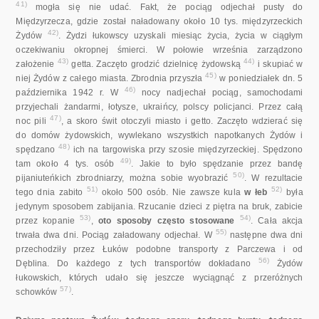
41)
mogła się nie udać. Fakt, że pociąg odjechał pusty do
Międzyrzecza, gdzie został naładowany około 10 tys. międzyrzeckich
42)
Żydów
. Żydzi łukowscy uzyskali miesiąc życia, życia w ciągłym
oczekiwaniu okropnej śmierci. W połowie września zarządzono
43)
44)
założenie
getta. Zaczęto grodzić dzielnicę żydowską
i skupiać w
45)
niej Żydów z całego miasta. Zbrodnia przyszła
w poniedziałek dn. 5
46)
października 1942 r. W
nocy nadjechał pociąg, samochodami
przyjechali żandarmi, łotysze, ukraińcy, polscy policjanci. Przez całą
47)
noc pili
, a skoro świt otoczyli miasto i getto. Zaczęto wdzierać się
do domów żydowskich, wywlekano wszystkich napotkanych Żydów i
48)
spędzano
ich na targowiska przy szosie międzyrzeckiej. Spędzono
49)
tam około 4 tys. osób
. Jakie to było spędzanie przez bandę
50)
pijaniuteńkich zbrodniarzy, można sobie wyobrazić
. W rezultacie
51)
52)
tego dnia zabito
około 500 osób. Nie zawsze kula
w łeb
była
jedynym sposobem zabijania. Rzucanie dzieci z piętra na bruk, zabicie
53)
54)
przez kopanie
,
oto sposoby często stosowane
. Cała akcja
55)
trwała dwa dni. Pociąg załadowany odjechał. W
następne dwa dni
przechodziły przez Łuków podobne transporty z Parczewa i od
56)
Dęblina. Do każdego z tych transportów dokładano
Żydów
łukowskich, których udało się jeszcze wyciągnąć z przeróżnych
57)
schowków
.