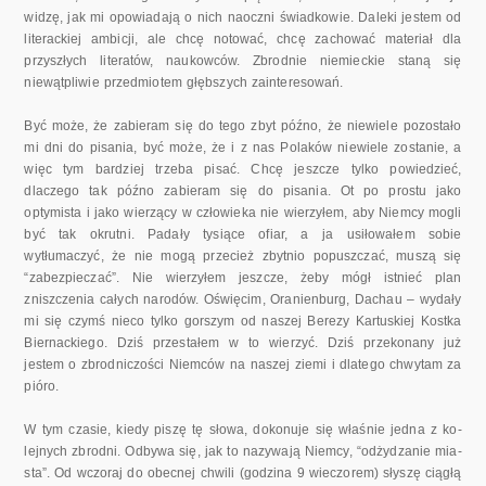
widzę, jak mi opowiadają o nich naoczni świadkowie. Daleki jestem od
literackiej ambicji, ale chcę notować, chcę zachować materiał dla
przyszłych litera­tów, naukowców. Zbrodnie niemieckie staną się
niewątpliwie przedmiotem głębszych zainteresowań.
Być może, że zabieram się do tego zbyt późno, że niewiele pozostało
mi dni do pisania, być może, że i z nas Polaków niewiele zostanie, a
więc tym bardziej trzeba pisać. Chcę jeszcze tylko powiedzieć,
dlaczego tak późno zabieram się do pisania. Ot po prostu jako
optymista i jako wie­rzący w człowieka nie wierzyłem, aby Niemcy mogli
być tak okrutni. Padały tysiące ofiar, a ja usiłowałem sobie
wytłumaczyć, że nie mogą przecież zbytnio popuszczać, muszą się
“zabezpieczać”. Nie wierzyłem jeszcze, żeby mógł istnieć plan
zniszczenia całych narodów. Oświęcim, Oranienburg, Dachau – wydały
mi się czymś nieco tylko gorszym od naszej Berezy Kartuskiej Kostka
Biernackiego. Dziś przestałem w to wierzyć. Dziś przekonany już
jestem o zbrodniczości Niemców na naszej zie­mi i dlatego chwytam za
pióro.
W tym czasie, kiedy piszę tę słowa, dokonuje się właśnie jedna z ko­
lejnych zbrodni. Odbywa się, jak to nazywają Niemcy, “odżydzanie mia­
sta”. Od wczoraj do obecnej chwili (godzina 9 wieczorem) słyszę ciągłą