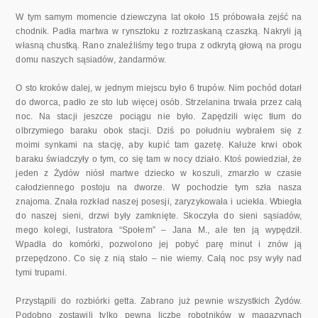
W tym samym momencie dziewczyna lat około 15 próbowała zejść na
chodnik. Padła martwa w rynsztoku z roztrzaskaną czaszką. Nakryli ją
własną chustką. Rano znaleźliśmy tego trupa z odkrytą głową na progu
domu naszych sąsiadów, żandarmów.
O sto kroków dalej, w jednym miejscu było 6 trupów. Nim pochód do­tarł
do dworca, padło ze sto lub więcej osób. Strzelanina trwała przez ca­łą
noc. Na stacji jeszcze pociągu nie było. Zapędzili więc tłum do
olbrzymiego baraku obok stacji. Dziś po południu wybrałem się z
moimi synka­mi na stację, aby kupić tam gazetę. Kałuże krwi obok
baraku świadczyły o tym, co się tam w nocy działo. Ktoś powiedział, że
jeden z Żydów niósł martwe dziecko w koszuli, zmarzło w czasie
całodziennego postoju na dworze. W pochodzie tym szła nasza
znajoma. Znała rozkład naszej po­sesji, zaryzykowała i uciekła. Wbiegła
do naszej sieni, drzwi były za­mknięte. Skoczyła do sieni sąsiadów,
mego kolegi, lustratora “Społem” – Jana M., ale ten ją wypędził.
Wpadła do komórki, pozwolono jej pobyć parę minut i znów ją
przepędzono. Co się z nią stało – nie wiemy. Całą noc psy wyły nad
tymi trupami.
Przystąpili do rozbiórki getta. Zabrano już pewnie wszystkich Żydów.
Podobno zostawili tylko pewną liczbę robotników w magazynach