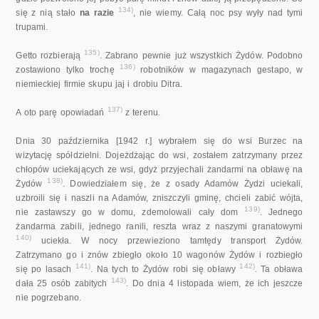
134)
się z nią stało
na razie
, nie wiemy. Całą noc psy wyły nad tymi
trupami.
135)
Getto rozbierają
. Zabrano pewnie już wszystkich Żydów. Podobno
136)
zostawiono tylko trochę
robotników w magazynach gestapo, w
niemieckiej firmie skupu jaj i drobiu Ditra.
137)
A oto parę opowiadań
z terenu.
Dnia 30 października [1942 r.] wybrałem się do wsi Burzec na
wizytację spółdzielni. Dojeżdżając do wsi, zostałem zatrzymany przez
chłopów uciekających ze wsi, gdyż przyjechali żandarmi na obławę na
138)
Żydów
. Dowiedziałem się, że z osady Adamów Żydzi uciekali,
uzbroili się i naszli na Adamów, zniszczyli gminę, chcieli zabić wójta,
139)
nie zastawszy go w domu, zdemolowali cały dom
. Jednego
żandarma zabili, jednego ranili, reszta wraz z naszymi granatowymi
140)
uciekła. W nocy przewieziono tamtędy transport Żydów.
Zatrzymano go i znów zbiegło około 10 wagonów Żydów i rozbiegło
141)
142)
się po lasach
. Na tych to Żydów robi się obławy
. Ta obława
143)
dała 25 osób zabitych
. Do dnia 4 listopada wiem, że ich jeszcze
nie pogrzebano.