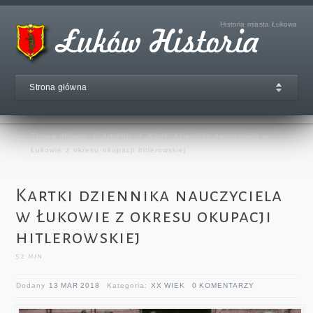
Historia miasta Łukowa
Strona główna
Strona główna
/
Artykuły
/
Kartki dziennika nauczyciela w
Łukowie z okresu okupacji hitlerowskiej
Kartki dziennika nauczyciela
w Łukowie z okresu okupacji
hitlerowskiej
52
min.
Dodany
13 MAR 2018
Kategoria:
XX WIEK
0 KOMENTARZY