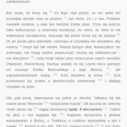
zainteresowań.
6)
Być może, że biorę się
do tego zbyt późno, że nie wiele dni
7)
pozostało przede mną na pisanie
, być może, że i z nas, Polaków,
niewiele zostanie, a więc tym bardziej trzeba pisać. Chcę się jeszcze
tylko wytłumaczyć, a właściwie tłumaczyć, bo wiem, że mnie to nie
8)
wytłumaczy dostatecznie, dlaczego tak późno biorę się do pisania
.
Ot, po prostu jako optymista i wierzący w człowieka nie wierzyłem, aby
9)
niemcy
mogli być tak okrutni. Padały tysiące ofiar, tłumaczyłem: nic
dziwnego, nie mogą zbytnio popuszczać, muszą się zabezpieczać –
10)
nie wierzyłem
, żeby mógł istnieć plan zniszczenia całych narodów.
Oświęcim, Oranienburg, Dachau wydały mi się czymś nieco gorszym
11)
od naszego Kostka Biernackiego z jego Berezą
, ale
12)
13)
usprawiedliwionymi wojną
. Dziś straciłem tę wiarę
. Dziś
14)
przekonany już jestem o zbrodniczości niemieckiej
i dlatego
chwytam za pióro.
Oto, gdy piszę, dokonywuje się jedna ze zbrodni. Odbywa się tak
15)
zwane przez Niemców
“odżydzanie miasta”. Od wczoraj do obecnej
16)
17)
chwili słyszy się
ciągłą strzelaninę
(godz. 9 wieczorem)
. Całość
18)
tej akcji u nas wygląda tak
. Najpierw słyszeliśmy o ghetcie
warszawskim, o Bełżcu, o Treblince, o Lublinie, słyszeliśmy o tym z
19)
20)
daleka
. Padały liczby 100, 200 tys. wyniszczonych
. U nas Żydzi