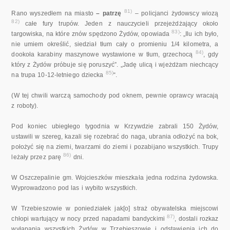
81)
Rano wyszedłem na miasto
– patrzę
– policjanci żydowscy wiozą
82)
całe fury trupów. Jeden z nauczycieli przejeżdżający około
83)
targowiska, na które znów spędzono Żydów, opowiada
: „Ilu ich było,
nie umiem określić, siedział tłum cały o promieniu 1/4 kilometra, a
84)
dookoła karabiny maszynowe wystawione w tłum, grzechocą
, gdy
który z Żydów próbuje się poruszyć”. „Jadę ulicą i wjeżdżam niechcący
85)
na trupa 10-12-letniego dziecka
“.
(W tej chwili warczą samochody pod oknem, pewnie oprawcy wracają
z roboty).
Pod koniec ubiegłego tygodnia w Krzywdzie zabrali 150 Żydów,
ustawili w szereg, kazali się rozebrać do naga, ubrania odłożyć na bok,
położyć się na ziemi, twarzami do ziemi i pozabijano wszystkich. Trupy
86)
leżały przez parę
dni.
W Oszczepalinie gm. Wojcieszków mieszkała jedna rodzina żydowska.
Wyprowadzono pod las i wybito wszystkich.
W Trzebieszowie w poniedziałek jak[o] straż obywatelska miejscowi
87)
chłopi wartujący w nocy przed napadami bandyckimi
, dostali rozkaz
wyłapania wszystkich Żydów w Trzebieszowie i odstawienia ich do