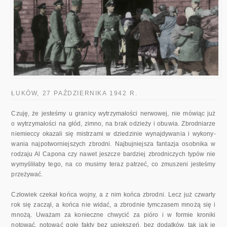
ŁUKÓW, 27 PAŹDZIERNIKA 1942 R.
Czuję, że jesteśmy u granicy wytrzymałości nerwowej, nie mówiąc już
o wytrzymałości na głód, zimno, na brak odzieży i obuwia. Zbrodniarze
niemieccy okazali się mistrzami w dziedzinie wynajdywania i wykony­
wania najpotworniejszych zbrodni. Najbujniejsza fantazja osobnika w
ro­dzaju Al Capona czy nawet jeszcze bardziej zbrodniczych typów nie
wy­myśliłaby tego, na co musimy teraz patrzeć, co zmuszeni jesteśmy
prze­żywać.
Człowiek czekał końca wojny, a z nim końca zbrodni. Lecz już czwarty
rok się zaczął, a końca nie widać, a zbrodnie tymczasem mnożą się i
mno­żą. Uważam za konieczne chwycić za pióro i w formie kroniki
notować, notować gołe fakty bez upiększeń, bez dodatków, tak jak je