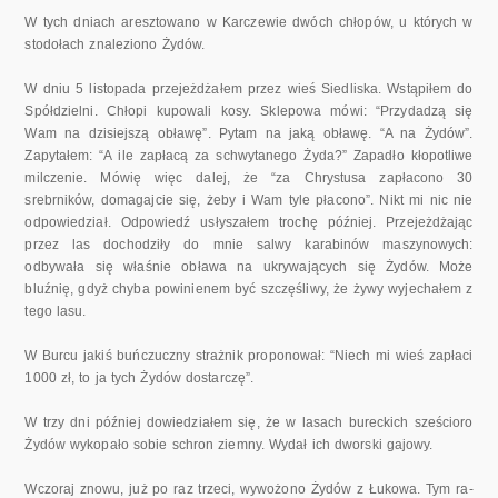
W tych dniach aresztowano w Karczewie dwóch chłopów, u których w
stodołach znaleziono Żydów.
W dniu 5 listopada przejeżdżałem przez wieś Siedliska. Wstąpiłem do
Spółdzielni. Chłopi kupowali kosy. Sklepowa mówi: “Przydadzą się
Wam na dzisiejszą obławę”. Pytam na jaką obławę. “A na Żydów”.
Zapytałem: “A ile zapłacą za schwytanego Żyda?” Zapadło kłopotliwe
milczenie. Mó­wię więc dalej, że “za Chrystusa zapłacono 30
srebrników, domagajcie się, żeby i Wam tyle płacono”. Nikt mi nic nie
odpowiedział. Odpowiedź usłyszałem trochę później. Przejeżdżając
przez las dochodziły do mnie salwy karabinów maszynowych:
odbywała się właśnie obława na ukry­wających się Żydów. Może
bluźnię, gdyż chyba powinienem być szczęśli­wy, że żywy wyjechałem z
tego lasu.
W Burcu jakiś buńczuczny strażnik proponował: “Niech mi wieś zapła­ci
1000 zł, to ja tych Żydów dostarczę”.
W trzy dni później dowiedziałem się, że w lasach bureckich sześcioro
Żydów wykopało sobie schron ziemny. Wydał ich dworski gajowy.
Wczoraj znowu, już po raz trzeci, wywożono Żydów z Łukowa. Tym ra­