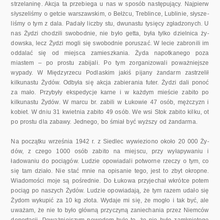
strzelaninę. Akcja ta przebiega u nas w sposób następujący. Najpierw
słyszeliśmy o getcie warszawskim, o Bełżcu, Treblince, Lublinie, słysze­
liśmy o tym z dala. Padały liczby stu, dwunastu tysięcy zgładzonych. U
nas Żydzi chodzili swobodnie, nie było getta, była tylko dzielnica ży­
dowska, lecz Żydzi mogli się swobodnie poruszać. W lecie zabronili im
oddalać się od miejsca zamieszkania. Żyda napotkanego poza
miastem – po prostu zabijali. Po tym zorganizowali poważniejsze
wypady. W Mię­dzyrzecu Podlaskim jakiś pijany żandarm zastrzelił
kilkunastu Żydów. Odbyła się akcja zabierania futer. Żydzi dali ponoć
za mało. Przybyły ekspedycje karne i w każdym mieście zabito po
kilkunastu Żydów. W marcu br. zabili w Łukowie 47 osób, mężczyzn i
kobiet. W dniu 31 kwietnia zabito 49 osób. We wsi Stok zabito kilku, ot
po prostu dla zabawy. Jednego, bo śmiał być wyższy od żandarma.
Na początku września 1942 r. z Siedlec wywieziono około 20 000 Ży­
dów, z czego 1000 osób zabito na miejscu, przy wyłapywaniu i
ładowaniu do pociągów. Ludzie opowiadali potworne rzeczy o tym, co
się tam dzia­ło. Nie stać mnie na opisanie tego, jest to zbyt okropne.
Wiadomości moje są pośrednie. Do Łukowa przyjechał wkrótce potem
pociąg po naszych Żydów. Ludzie opowiadają, że tym razem udało się
Żydom wykupić za 10 kg złota. Wydaje mi się, że mogło i tak być, ale
uważam, że nie to było główną przyczyną zaniechania przez Niemców
deportacji. Poważ­niejszym powodem było to, że nie było zamkniętego