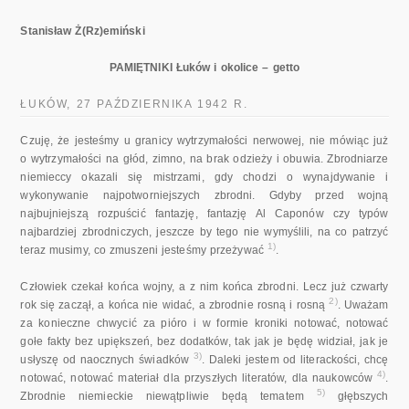
Stanisław Ż(Rz)emiński
PAMIĘTNIKI Łuków i okolice – getto
ŁUKÓW, 27 PAŹDZIERNIKA 1942 R.
Czuję, że jesteśmy u granicy wytrzymałości nerwowej, nie mówiąc już
o wytrzymałości na głód, zimno, na brak odzieży i obuwia. Zbrodniarze
niemieccy okazali się mistrzami, gdy chodzi o wynajdywanie i
wykonywanie najpotworniejszych zbrodni. Gdyby przed wojną
najbujniejszą rozpuścić fantazję, fantazję Al Caponów czy typów
najbardziej zbrodniczych, jeszcze by tego nie wymyślili, na co patrzyć
1)
teraz musimy, co zmuszeni jesteśmy przeżywać
.
Człowiek czekał końca wojny, a z nim końca zbrodni. Lecz już czwarty
2)
rok się zaczął, a końca nie widać, a zbrodnie rosną i rosną
. Uważam
za konieczne chwycić za pióro i w formie kroniki notować, notować
gołe fakty bez upiększeń, bez dodatków, tak jak je będę widział, jak je
3)
usłyszę od naocznych świadków
. Daleki jestem od literackości, chcę
4)
notować, notować materiał dla przyszłych literatów, dla naukowców
.
5)
Zbrodnie niemieckie niewątpliwie będą tematem
głębszych