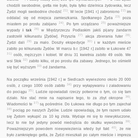
chodzili swobodnie, getta nie było, była tylko dzielnica żydowska, lecz
21)
22)
Żydzi mogli swobodnie chodzić
. W lecie [1941 r.] zabroniono
im
23)
oddalać się od miejsca zamieszkania. Spotkanego Żyda
poza
24)
25)
miastem po prostu zabijano
. Po tym urządzano
poważniejsze
26)
wypady
i tak
w Międzyrzeczu Podlaskim jakiś pijany żandarm
27)
28)
zastrzelił kilkunastu [Żydów]. Przyszła
akcja zbierania futer
.
29)
30)
Żydzi dali
za mało. Doszły ekspedycje
i w każdym mieście
zabito po kilkunastu Żydów. W marcu b.r. [1942 r.] zabito w Łukowie 47
31)
osób, mężczyzn i kobiet. W dniu 31 kwietnia zabito 49 osób. We
32)
wsi Stok
zabito kilku, ot po prostu dla zabawy. Jednego, bo ośmielił
33)
się być wyższym
od żandarma.
Na początku września [1942 r.] w Siedlcach wywieziono około 20 000
34)
osób, z czego 1000 osób zabito
przy wyłapywaniu i załadowaniu
35)
do pociągu
. Ludzie opowiadali rzeczy potworne o tym, co się tam
36)
działo. Nie stać mnie na napisanie tego, to za zbyt okropne
.
37)
Wiadomości te
są pośrednie. Do Łukowa nie długo po tym zajechał
38)
pociąg po naszych Żydów. Ludzie opowiadają, że tym razem udało
się Żydom wykupić za 10 kg złota. Wydaje mi się to niewykluczone,
39)
lecz to nie był jedyny powód niedojścia do skutku wywożenia
.
40)
Poważniejszym powodem niewywiezienia wtedy był fakt
, że nie
było zamkniętego getta, że Żydzi mieszkali po całym mieście i impreza