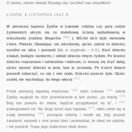
O ziemio, ziemio świata! Rozstąp się i pochłoń nas wszystkich!
ŁUKÓW, 8 LISTOPADA 1942 R.
W pierwszej łapance Żydów w Łukowie rodzina czy parę rodzin
żydowskich ukryło się za dodatkową ścianą wybudowaną w
101)
mieszkaniu (rodzina Wegerów
). Wśród nich było niemowlę
chore. Płakało. Obawiając się zdradzenia, ojciec zabrał to dziecko,
wyniósł na ulicę i postawił
[tak w oryginale – A.S.].
Ktoś dziecko
znalazł, bodajże żandarmi, i oddali dziecko innym żydom. Po brance
dziecko rozpoznano i odniesiono rodzicom, ci muszą się kryć dalej,
ojciec wynosi dziecko w pole, tam je zostawia. Po trzech dniach
poszedł zobaczyć, co się z nim stało. Dziecko jeszcze żyło. Ojciec
102)
uciekł, nie wychodząc do niego więcej
.
103)
104)
Przed pierwszą łapanką miejscowy
rabin Łukowa
zebrał
105)
Żydów, wygłosił do nich przemówienie w tym duchu: „za chwilę
106)
Bóg nas powoła do siebie, bądźcie przygotowani na to”, i
107)
pobłogosławił ich. Na drugi dzień była łapanka
, rabin ubrał się w
108)
szatę śmiertelną
, pożegnał rodzinę i modlił się. Gdy przyszli
żandarmi, wyszedł z nimi przed dom i powiedział, że dalej nie pójdzie,
i nie poszedł. Trupa jego znaleziono obok domu.