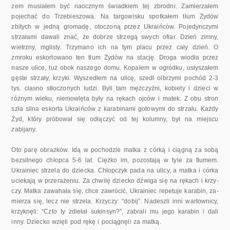
zem musiałem być naocznym świadkiem tej zbrodni. Zamierzałem
poje­chać do Trzebieszowa. Na targowisku spotkałem tłum Żydów
zbitych w jedną gromadę, otoczoną przez Ukraińców. Pojedynczymi
strzałami da­wali znać, że dobrze strzegą swych ofiar. Dzień zimny,
wietrzny, mglisty. Trzymano ich na tym placu przez cały dzień. O
zmroku eskortowano ten tłum Żydów na stację. Droga wiodła przez
nasze ulice, tuż obok naszego domu. Kopałem w ogródku, usłyszałem
gęste strzały, krzyki. Wyszedłem na ulicę, szedł olbrzymi pochód 2-3
tys. ciasno stłoczonych ludzi. Byli tam mężczyźni, kobiety i dzieci w
różnym wieku, niemowlęta były na rękach ojców i matek. Z obu stron
szła silna eskorta Ukraińców z ka­rabinami gotowymi do strzału. Każdy
Żyd, który próbował się odłączyć od tej kolumny, był na miejscu
zabijany.
Oto parę obrazków. Idą w pochodzie matka z córką i ciągną za sobą
bezsilnego chłopca 5-6 lat. Ciężko im, pozostają w tyle za tłumem.
Ukrainiec strzela do dziecka. Chłopczyk pada na ulicy, a matka i córka
uciekają w przerażeniu. Za chwilę dziecko dźwiga się na rękach i krzy­
czy. Matka zawahała się, chce zawrócić, Ukrainiec repetuje karabin, za­
mierza się, lecz nie strzela. Krzyczy: “dobij”. Nadeszli inni wartownicy,
krzyknęli: “Czto ty zdiełał sukinsyn?”, zabrali mu jego karabin i dali
inny. Dziecko wzięli pod rękę i pociągnęli za matką.