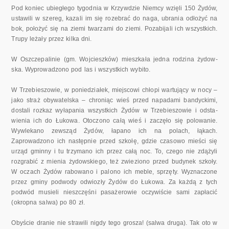
Pod koniec ubiegłego tygodnia w Krzywdzie Niemcy wzięli 150 Ży­dów,
ustawili w szereg, kazali im się rozebrać do naga, ubrania odłożyć na
bok, położyć się na ziemi twarzami do ziemi. Pozabijali ich wszystkich.
Trupy leżały przez kilka dni.
W Oszczepalinie (gm. Wojcieszków) mieszkała jedna rodzina żydow­
ska. Wyprowadzono pod las i wszystkich wybito.
W Trzebieszowie, w poniedziałek, miejscowi chłopi wartujący w nocy –
jako straż obywatelska – chroniąc wieś przed napadami bandycki­mi,
dostali rozkaz wyłapania wszystkich Żydów w Trzebieszowie i odsta­
wienia ich do Łukowa. Otoczono całą wieś i zaczęło się polowanie.
Wy­wlekano zewsząd Żydów, łapano ich na polach, łąkach.
Zaprowadzono ich następnie przed szkołę, gdzie czasowo mieści się
urząd gminny i tu trzy­mano ich przez całą noc. To, czego nie zdążyli
rozgrabić z mienia żydow­skiego, też zwieziono przed budynek szkoły.
W oczach Żydów rabowano i palono ich meble, sprzęty. Wyznaczone
przez gminy podwody odwiozły Żydów do Łukowa. Za każdą z tych
podwód musieli nieszczęśni pasaże­rowie oczywiście sami zapłacić
(okropna salwa) po 80 zł.
Obyście dranie nie strawili nigdy tego grosza! (salwa druga). Tak oto w