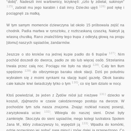
“dobij”. Nadeszli inni wartownicy, krzyknęli: „czto ty zdiełał, sukinsyn”
125)
126)
, zabrali mu jego karabin i dali inny. Dziecko ujęli
pod rękę i
pociągnęli za matką.
W tym samym momencie dziewczyna lat około 15 próbowała zejść na
chodnik. Padła martwa w rynsztoku, z roztrzaskaną czaszką. Nakryli ją
własną chustką. Rano znaleźliśmy tego trupa z odkrytą głową na progu
[domu] naszych sąsiadów, żandarmów.
127)
Jeszcze o sto kroków na jednej kupie padło do 6 trupów
. Nim
pochód doszedł do dworca, padło ze sto lub więcej osób. Strzelanina
128)
trwała przez całą noc. Pociągu nie było na stacji
. Cały ten tłum
129)
spędzono
do olbrzymiego baraku obok stacji. Dziś po południu
wybrałem się z moimi synkami na stację kupić gazetę. Obok baraku
130)
całe kałuże krwi świadczyły tylko o tym
, co się tam działo w nocy.
131)
Ktoś powiedział, że jeden z Żydów niósł już nieżywe
dziecko w
koszuli, z[a]marzło w czasie całodziennego postoju na dworze. W
pochodzie tym szła nasza znajoma. Znając rozkład naszej posesji,
132)
zaryzykowała uciec
. Wbiegła do naszej sieni. Drzwi były
zamknięte. Skoczyła do sieni sąsiadów, mego kolegi lustratora Społem
133)
Jana M., który zobaczywszy to, wypędził ją
. Wpadła do komórki,
gdzie pozwolono jej pobyć parę minut i znów dalej ją przepędzono. Co