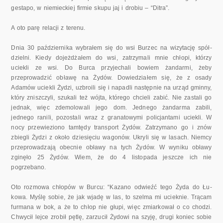
gestapo, w niemieckiej firmie skupu jaj i drobiu – “Ditra”.
A oto parę relacji z terenu.
Dnia 30 października wybrałem się do wsi Burzec na wizytację spół­
dzielni. Kiedy dojeżdżałem do wsi, zatrzymali mnie chłopi, którzy
uciekli ze wsi. Do Burca przyjechali bowiem żandarmi, żeby
przeprowadzić obła­wę na Żydów. Dowiedziałem się, że z osady
Adamów uciekli Żydzi, uzbroili się i napadli następnie na urząd gminny,
który zniszczyli, szukali też wójta, którego chcieli zabić. Nie zastali go
jednak, więc zdemolowali jego dom. Jednego żandarma zabili,
jednego ranili, pozostali wraz z gra­natowymi policjantami uciekli. W
nocy przewieziono tamtędy transport Żydów. Zatrzymano go i znów
zbiegli Żydzi z około dziesięciu wagonów. Ukryli się w lasach. Niemcy
przeprowadzają obecnie obławy na tych Ży­dów. W wyniku obławy
zginęło 25 Żydów. Wiem, że do 4 listopada jesz­cze ich nie
pogrzebano.
Oto rozmowa chłopów w Burcu: “Kazano odwieźć tego Żyda do Łu­
kowa. Myślę sobie, że jak wjadę w las, to szelma mi ucieknie. Trącam
furmana w bok, a że to chłop nie głupi, więc zmiarkował o co chodzi.
Chwycił lejce zrobił pętlę, zarzucił Żydowi na szyję, drugi koniec sobie