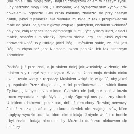
(dla mnie i dla mojej żony) najtragiczniejszym dniem w naszym życiu.
Gdy pędzono moją ulicą (11 listopada) wielotysięczny tłum Żydów, pra­
cowałem w ogrodzie. Gdy czoło kolumny znalazło się przy naszym
domu, jakaś tajemnicza siła wydarła mi rydel z rąk i przyprowadziła
mnie do płotu. Zdjąłem z głowy czapkę i patrzyłem, chciałem wchłonąć
cały ból, całą rozpacz tego ogromnego tłumu, tych tysięcy ludzi, dzieci i
matek, starców i młodzieży. Pytałem siebie, czy jest jakaś wyższa
sprawiedli­wość, czy istnieje jakiś Bóg. I mówiłem sobie, że jeśli jest
Bóg, to chyba też jest Niemcem, skoro pobłaża ich tak strasznym
zbrodniom.
Pochód już przeszedł, a ja stałem dalej jak wrośnięty w ziemię, nie
miałem siły ruszyć się z miejsca. W domu żona moja dostała ataku
szału, rwała włosy z rozpaczy. Musiałem wziąć się w garść, aby jakoś
ją uspo­koić. Przez długie, długie dni prześladował nas widok tłumu
Żydów pę­dzonych przez miasto. Człowiek nie jadł, nie spał, a każda
praca wypada­ła z rąk. Myśli otępiały. Ogarnął nas paniczny strach.
Uciekłem z Łuko­wa i przez parę dni leżałem chory. Rozstrój nerwowy.
Jakież zresztą pi­sać o tym, skoro człowiek nie znajduje słów, które
mogłyby wyrazić uczu­cia, które nim miotają. Jedynie wieści o froncie
afrykańskim dodają nieco otuchy. Może to draństwo niebawem się
skończy.