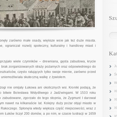
Sz
onęły zarówno małe osady, większe wsie jak też duże miasta.
, ograniczał rozwój społeczny, kulturalny i handlowy miast i
Ka
sprzyjało wiele czynników – drewniana, gęsta zabudowa, krycie
J
, brak zorganizowanych straży pożarnych oraz odpowiedniego do
szkańców, często ratujących tylko swoje mienie, zarówno przed
Ś
z uniemożliwiała skuteczną walkę z żywiołem.
W
ogi nie omijały Łukowa ani okolicznych wsi. Kroniki podają, że
XI
o bitwie Bolesława Wstydliwego z Jadźwingami. W 1533 roku
to zabudowane, zgorzało do tego stopnia, że Zygmunt I darował
X
ym nawet na kilkanaście lat. Kolejny duży pożar objął miasto w
X
 Rakoczego. Spłonęła wtedy większa część miejscowości, wraz z
em Łuków liczył 200 domów, a po nim, w czasie lustracji w 1659
X