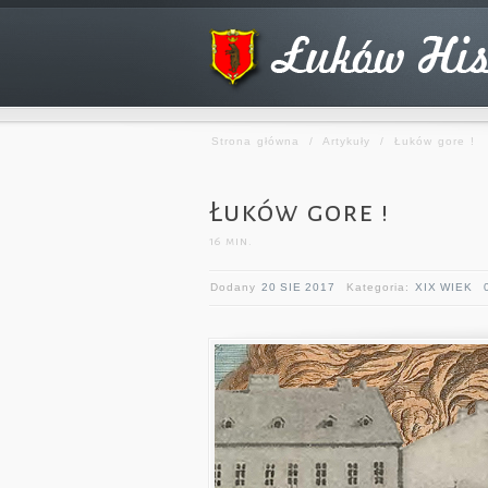
Strona główna
/
Artykuły
/
Łuków gore !
Łuków gore !
16
min.
Dodany
20 SIE 2017
Kategoria:
XIX WIEK