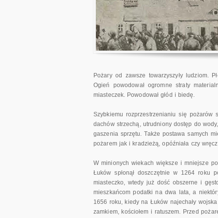
Pożary od zawsze towarzyszyły ludziom. Pł
Ogień powodował ogromne straty materialne
miasteczek. Powodował głód i biedę.
Szybkiemu rozprzestrzenianiu się pożarów 
dachów strzechą, utrudniony dostęp do wody
gaszenia sprzętu. Także postawa samych mie
pożarem jak i kradzieżą, opóźniała czy wręc
W minionych wiekach większe i mniejsze poż
Łuków spłonął doszczętnie w 1264 roku p
miasteczko, wtedy już dość obszerne i gęs
mieszkańcom podatki na dwa lata, a niektór
1656 roku, kiedy na Łuków najechały wojska
zamkiem, kościołem i ratuszem. Przed pożar