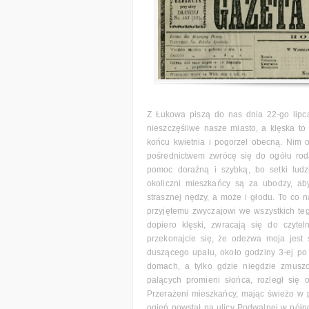
Z Łukowa piszą do nas dnia 22-go lipca
nieszczęśliwe nasze miasto, a klęska to 
końcu kwietnia i pogorzel obecną. Nim 
pośrednictwem zwrócę się do ogółu rod
pomoc doraźną i szybką, bo setki ludz
okoliczni mieszkańcy są za ubodzy, aby
strasznej nędzy, a może i głodu. To co 
przyjętemu zwyczajowi we wszystkich te
dopiero klęski, zwracają się do czyte
przekonajcie się, że odezwa moja jest 
duszącego upału, około godziny 3-ej po
domach, a tylko gdzie niegdzie zmuszon
palących promieni słońca, rozległ się 
Przerażeni mieszkańcy, mając świeżo w p
ogień powstał na ulicy Podwalnej w półn