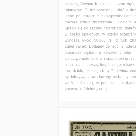
nieszczęśliwemu bratu, nie można myśle
ratunkowe. To też wyschłe od słońca drew
jedne po drugich z niewypowiedzianą sz
dokonał dzieła zniszczenia… Ocalone od
Spaliło się do szczętu czterdzieści dom
w części spalonych, w części rozebran
wynoszą około 50,000 rs., z tych 28
gubernjalne). Dodajmy do tego iż ludność
pracujący ciężko na kawałek chleba i
sterczące gołe kominy i spopielałe gruzy!
a na nich nieszczęśliwych pogorzelców, 
swe dzieło, około godziny 7-ej wieczorem 
był fałszywy spowodowany został mylnem
wieżę kościelną, w połączeniu z dymem
gmachu kościelnego (…)