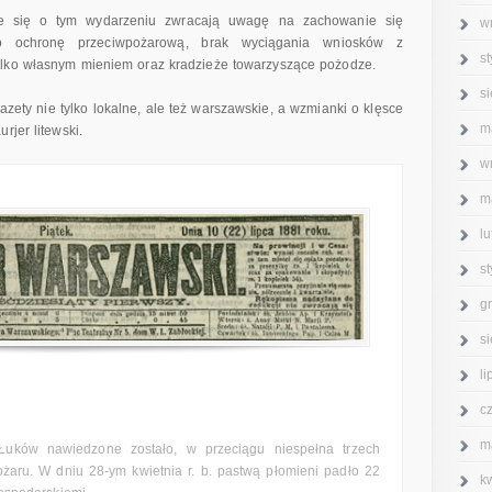
ące się o tym wydarzeniu zwracają uwagę na zachowanie się
w
 ochronę przeciwpożarową, brak wyciągania wniosków z
s
ylko własnym mieniem oraz kradzieże towarzyszące pożodze.
s
zety nie tylko lokalne, ale też warszawskie, a wzmianki o klęsce
m
rjer litewski.
w
m
l
s
g
s
l
c
m
 Łuków nawiedzone zostało, w przeciągu niespełna trzech
ożaru. W dniu 28-ym kwietnia r. b. pastwą płomieni padło 22
k