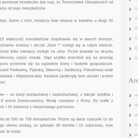
ń pustoszył miasteczko tyle razy, że Towarzystwa Ubezpieczeń od
ację od jego mieszkańców.
X
X
ry. Jeden z nich, mniejszy miał miejsce w kwietniu a drugi 20
XV
X
y 15 większość mieszkańców znajdowała się w swoich domach,
ościelne dzwony i okrzyk „Gore !” rozległ się w całym mieście.
X
rzed kilku miesięcy wylegli na ulice. Pożar powstał na strychu
łnocnej części miasta. Stąd szybko przeniósł się na posesję
Z
oporu przeniósł się na sąsiednie domy i budynki gospodarcze.
icami Podwalną, Pijarską, Skwerną i Siedlecką. Południowy wiatr
rodowej i Międzyrzeckiej. Kwadrat zamknięty tymi ulicami i polem
Ar
ieć.
e – ze stacji terespolskiej i nadwiślańskiej, z fabryki sztyftów i
w
 o 8 wiorst Domaszewnicy. Wodę czerpano z Krzny. Do walki z
s
h i 50 żołnierzy z miejscowego garnizonu.
g
ciło do 500 do 700 mieszkańców. Różne są także szacunki co do
l
ego okresu podają, że spłonęło 40 domów i 10 częściowo, inne
ć te liczby.
p