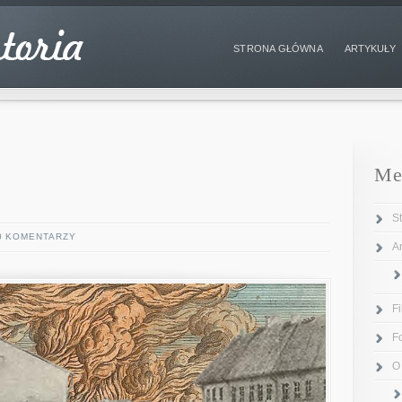
STRONA GŁÓWNA
ARTYKUŁY
Me
S
0 KOMENTARZY
Ar
F
F
O