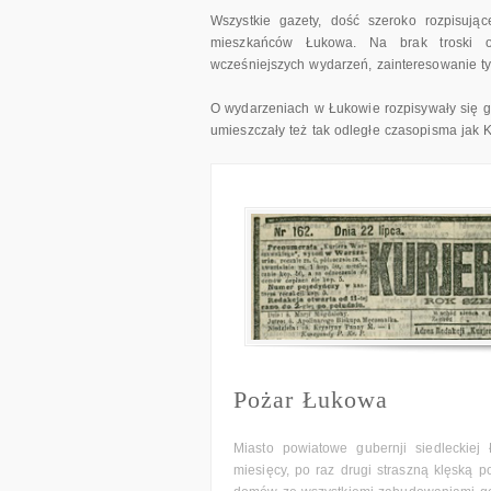
Wszystkie gazety, dość szeroko rozpisuj
mieszkańców Łukowa. Na brak troski o
wcześniejszych wydarzeń, zainteresowanie t
O wydarzeniach w Łukowie rozpisywały się ga
umieszczały też tak odległe czasopisma jak Ku
Pożar Łukowa
Miasto powiatowe gubernji siedleckiej
miesięcy, po raz drugi straszną klęską p