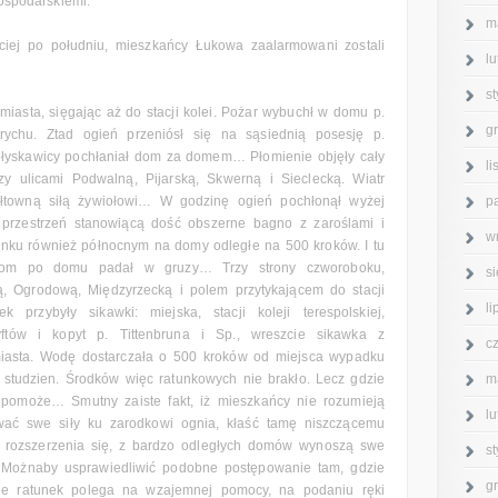
spodarskiemi.
m
ciej po południu, mieszkańcy Łukowa zaalarmowani zostali
l
s
iasta, sięgając aż do stacji kolei. Pożar wybuchł w domu p.
g
trychu. Ztad ogień przeniósł się na sąsiednią posesję p.
 błyskawicy pochłaniał dom za domem… Płomienie objęły cały
l
y ulicami Podwalną, Pijarską, Skwerną i Sieclecką. Wiatr
p
ałtowną siłą żywiołowi… W godzinę ogień pochłonął wyżej
przestrzeń stanowiącą dość obszerne bagno z zaroślami i
w
runku również północnym na domy odległe na 500 kroków. I tu
 Dom po domu padał w gruzy… Trzy strony czworoboku,
s
, Ogrodową, Międzyrzecką i polem przytykającem do stacji
l
ek przybyły sikawki: miejska, stacji koleji terespolskiej,
tyftów i kopyt p. Tittenbruna i Sp., wreszcie sikawka z
c
miasta. Wodę dostarczała o 500 kroków od miejsca wypadku
m
h studzien. Środków więc ratunkowych nie brakło. Lecz gdzie
e pomoże… Smutny zaiste fakt, iż mieszkańcy nie rozumieją
l
wać swe siły ku zarodkowi ognia, kłaść tamę niszczącemu
o rozszerzenia się, z bardzo odległych domów wynoszą swe
s
! Możnaby usprawiedliwić podobne postępowanie tam, gdzie
g
zie ratunek polega na wzajemnej pomocy, na podaniu ręki