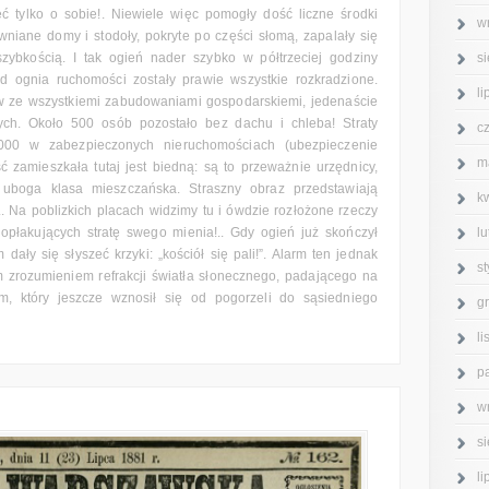
ć tylko o sobie!. Niewiele więc pomogły dość liczne środki
w
niane domy i stodoły, pokryte po części słomą, zapalały się
s
ybkością. I tak ogień nader szybko w półtrzeciej godziny
 ognia ruchomości zostały prawie wszystkie rozkradzione.
l
ów ze wszystkiemi zabudowaniami gospodarskiemi, jedenaście
ych. Około 500 osób pozostało bez dachu i chleba! Straty
c
,000 w zabezpieczonych nieruchomościach (ubezpieczenie
m
 zamieszkała tutaj jest biedną: są to przeważnie urzędnicy,
 uboga klasa mieszczańska. Straszny obraz przedstawiają
k
.. Na poblizkich placach widzimy tu i ówdzie rozłożone rzeczy
l
opłakujących stratę swego mienia!.. Gdy ogień już skończył
dały się słyszeć krzyki: „kościół się pali!”. Alarm ten jednak
s
 zrozumieniem refrakcji światła słonecznego, padającego na
, który jeszcze wznosił się od pogorzeli do sąsiedniego
g
l
p
w
s
l