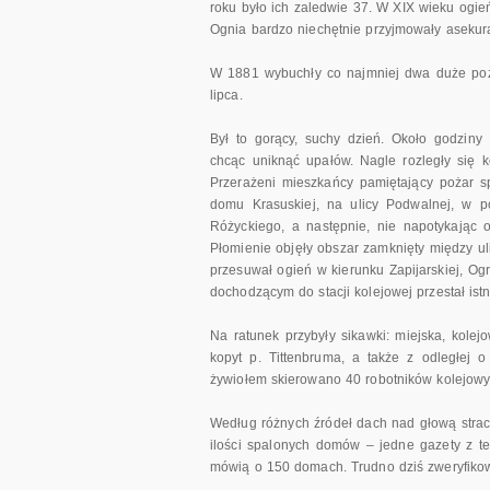
roku było ich zaledwie 37. W XIX wieku ogie
Ognia bardzo niechętnie przyjmowały asekur
W 1881 wybuchły co najmniej dwa duże poża
lipca.
Był to gorący, suchy dzień. Około godzin
chcąc uniknąć upałów. Nagle rozległy się k
Przerażeni mieszkańcy pamiętający pożar sp
domu Krasuskiej, na ulicy Podwalnej, w pó
Różyckiego, a następnie, nie napotykając 
Płomienie objęły obszar zamknięty między ul
przesuwał ogień w kierunku Zapijarskiej, Og
dochodzącym do stacji kolejowej przestał istn
Na ratunek przybyły sikawki: miejska, kolejow
kopyt p. Tittenbruma, a także z odległej
żywiołem skierowano 40 robotników kolejowyc
Według różnych źródeł dach nad głową stra
ilości spalonych domów – jedne gazety z t
mówią o 150 domach. Trudno dziś zweryfikowa