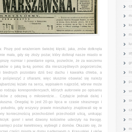
c
m
k
m
l
: Piszę pod wrażeniem świeżej klęski, jaka, znów dotknęła
s
nie mała, gdy się złoży pożar, który dotknął nasze miasto w
opiszę rozmiar i powstanie ognia, pozwólcie, że za waszemu
g
aków o jaką ta-ką pomoc dla nieszczęśliwych pogorzelców,
l
i biednych pozostało dziś bez dachu i kawałka chleba, a
 pośpieszyć z ofiarami, więc słusznie obawiać się należy
p
najbardziej leżało na sercu, wypisałem najprzód, wbrew może
go rodzaju korespondencyach, których autorowie po opisaniu
w
lników z odezwą o miłosierdzie… Czytajcie jednak dalej i
s
słuszna. Onegdaj to jest 20-go lipca w czasie strasznego i
 południu, gdy wszyscy prawie mieszkańcy znajdowali się w
c
y koniecznością przechodzień przechodził ulicą, unikając
m
okrzyk: gore! i wnet dzwony kościelne uderzyły na trwogę.
amięci pożar kwietniowy, wybiegli z domów. Okazało się, że
m
ocnej części miasta w domu parterowym p. Krasuskiej. Łuków