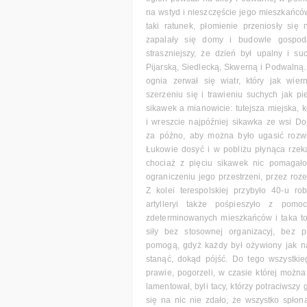
na wstyd i nieszczęście jego mieszkańców
taki ratunek, płomienie przeniosły się
zapalały się domy i budowle gospoda
straszniejszy, że dzień był upalny i s
Pijarską, Siedlecką, Skwerną i Podwalną
ognia zerwał się wiatr, który jak wi
szerzeniu się i trawieniu suchych jak p
sikawek a mianowicie: tutejsza miejska, ko
i wreszcie najpóźniej sikawka ze wsi Do
za późno, aby można było ugasić rozwi
Łukowie dosyć i w pobliżu płynąca rzek
chociaż z pięciu sikawek nic pomagało
ograniczeniu jego przestrzeni, przez roz
Z kolei terespolskiej przybyło 40-u ro
artylleryi także pośpieszyło z pomo
zdeterminowanych mieszkańców i taka to 
siły bez stosownej organizacyj, bez 
pomogą, gdyż każdy był ożywiony jak na
stanąć, dokąd pójść. Do tego wszystki
prawie, pogorzeli, w czasie której można
lamentował, byli tacy, którzy potraciwszy
się na nic nie zdało, że wszystko spłon