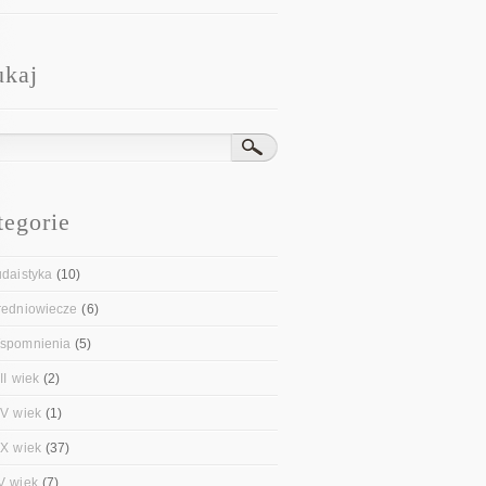
ukaj
tegorie
udaistyka
(10)
redniowiecze
(6)
spomnienia
(5)
II wiek
(2)
IV wiek
(1)
IX wiek
(37)
V wiek
(7)