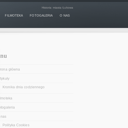
Historia miasta Łukowa
FILMOTEKA
FOTOGALERIA
O NAS
nu
trona główna
tykuły
Kronika dnia codziennego
ilmoteka
otogaleria
 nas
Polityka Cookies