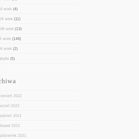
VI wiek
(4)
VII wiek
(11)
III wiek
(13)
X wiek
(149)
XI wiek
(2)
abytki
(5)
chiwa
rzesień 2022
tyczeń 2022
rudzień 2021
istopad 2021
aździernik 2021