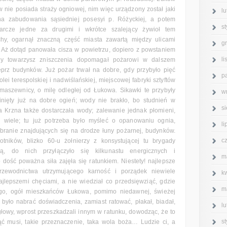
 nie posiada straży ogniowej, nim więc urządzony został jaki
l
 na zabudowania sąsiedniej posesyi p. Różyckiej, a potem
s
rcze jedne za drugimi i wkrótce szalejący żywioł tem
uchy, ogarnął znaczną część miasta zawartą między ulicami
g
. Aż dotąd panowała cisza w powietrzu, dopiero z powstaniem
l
erny towarzysz zniszczenia dopomagał pożarowi w dalszem
ieprz budynków. Już pożar trwał na dobre, gdy przybyło pięć
p
lei terespolskiej i nadwiślańskiej, miejscowej fabryki sztyftów
maszewnicy, o milę odległej od Łukowa. Sikawki te przybyły
w
nięty już na dobre ogień; wody nie brakło, bo studnień w
s
a Krzna także dostarczała wody; zalewanie jednak płomieni,
 wiele; tu już potrzeba było myśleć o opanowaniu ognia,
l
ebranie znajdujących się na drodze łuny pożarnej, budynków.
c
botników, blizko 60-u żołnierzy z konsystującej tu brygady
cą, do nich przyłączyło się kilkunastu energicznych i
m
dość poważna siła zajęła się ratunkiem. Niestety! najlepsze
przewodnictwa utrzymującego karność i porządek niewiele
k
jlepszemi chęciami, a nie wiedział co przedsięwziąć, gdzie
m
ego, ogół mieszkańców Łukowa, pomimo niedawnej, świeżej
 było nabrać doświadczenia, zamiast ratować, płakał, biadał,
l
 głowy, wprost przeszkadzali innym w ratunku, dowodząc, że to
s
ąć musi, takie przeznaczenie, taka wola boża… Ludzie ci, a