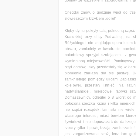
domów ze wszystkiemi zabudowaniami go
Onegdaj znów, o godzinie wpół do trze
złowieszczym krzykiem „gore!”
Kłęby dymu pokryły całą północną część m
Krasuskiej przy ulicy Podwalnej, na s
Różyckiego i nie znajdując oporu lotem
obszar, zamknięty w kwadracie pomiędz
południowy sprzyjał szalejącemu z gw
wymienioną miejscowość!.. Pominąwszy 
rząd domów, iskry przedostały się w kie
płomienie znalazły dla się pastwę.
zamkniętego pomiędzy ulicami Zapjarską
kolejowej, przestały istnieć. Na ratun
nadwiślańskiej, miejscowej fabryki sz
Domaszewnicy, odległej o 8 wiorst od 
położona rzeczka Krzna i kilka miejskic
nie rządzi rozsądek, tam siła nie wiel
własnego interesu, miast bowiem kiero
żywiołowi i nie dopuszczać do dalszeg
rzeczy tylko i powiększają zamieszanie
jest zorganizowana straż, lecz tam gd